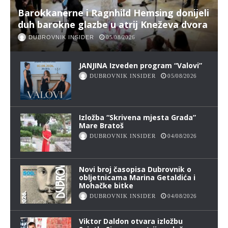
Barokkanerne i Ragnhild Hemsing donijeli
duh barokne glazbe u atrij Kneževa dvora
DUBROVNIK INSIDER
05/08/2026
JANJINA Izveden program “Valovi”
DUBROVNIK INSIDER
05/08/2026
Izložba “Skrivena mjesta Grada”
Mare Bratoš
DUBROVNIK INSIDER
04/08/2026
Novi broj časopisa Dubrovnik o
obljetnicama Marina Getaldića i
Mohačke bitke
DUBROVNIK INSIDER
04/08/2026
Viktor Daldon otvara izložbu