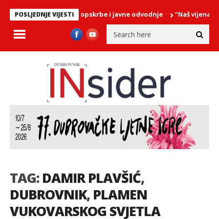
dijelove mreže vodoopskrbe i javne odvodnje
“Naš vijenac je ma
POSLJEDNJE VIJESTI
TAG:
DAMIR PLAVŠIĆ
,
DUBROVNIK
,
PLAMEN
VUKOVARSKOG SVJETLA