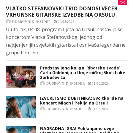
0
VLATKO STEFANOVSKI TRIO DONOSI VEČER
VRHUNSKE GITARSKE IZVEDBE NA ORSULU
DUBROVNIK INSIDER
04/08/2026
U utorak, 04.08. program Ljeta na Orsuli nastavlja se
koncertom Vlatka Stefanovskog, jednog od
najcjenjenijih svjetskih gitarista i osnivača legendarne
grupe Leb i Sol....
Predstavljena knjiga ‘Ribarske svađe’
Carla Goldonija u Umjetničkoj školi Luke
Sorkočevića
DUBROVNIK INSIDER
01/08/2026
IZVUKLI SMO DOBITNIKA: Evo tko ide na
koncert Miach i Pekija na Orsuli
DUBROVNIK INSIDER
01/08/2026
NAGRADNA IGRA! Poklanjamo dvije