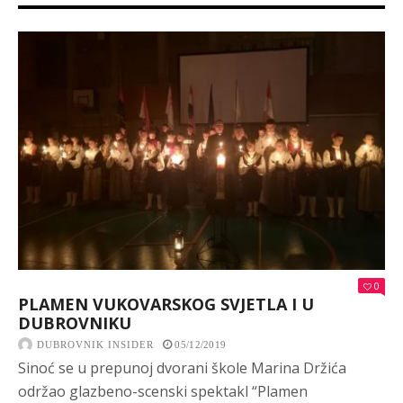
0
PLAMEN VUKOVARSKOG SVJETLA I U
DUBROVNIKU
DUBROVNIK INSIDER
05/12/2019
Sinoć se u prepunoj dvorani škole Marina Držića
održao glazbeno-scenski spektakl “Plamen