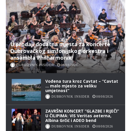
U prodaji dodatna mjesta za koncerte
Dubrovačkog simfonijskog orkestra i
ansambla Philharmonix!
DUBROVNIK INSIDER
08/08/2026
Vođena tura kroz Cavtat – “Cavtat
… malo mjesto za veliku
umjetnost”
DUBROVNIK INSIDER
08/08/2026
ZAVRŠNI KONCERT “GLAZBE I RIJEČI”
U ČILIPIMA: VIS Veritas aeterna,
Albina Grčić i ADEO bend
DUBROVNIK INSIDER
08/08/2026