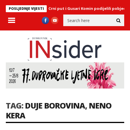
nica Maratona lađa: Crni put i Gusari Komin podijelili pobjedu
S
POSLJEDNJE VIJESTI
TAG:
DUJE BOROVINA
,
NENO
KERA