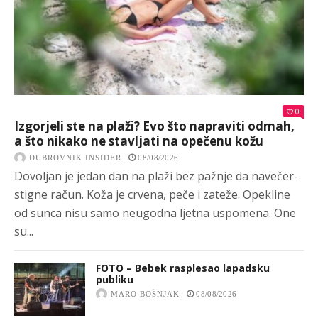
0
Izgorjeli ste na plaži? Evo što napraviti odmah,
a što nikako ne stavljati na opečenu kožu
DUBROVNIK INSIDER
08/08/2026
Dovoljan je jedan dan na plaži bez pažnje da navečer-
stigne račun. Koža je crvena, peče i zateže. Opekline
od sunca nisu samo neugodna ljetna uspomena. One
su...
FOTO – Bebek rasplesao lapadsku
publiku
MARO BOŠNJAK
08/08/2026