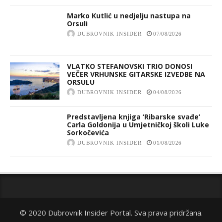
Marko Kutlić u nedjelju nastupa na
Orsuli
DUBROVNIK INSIDER
07/08/2026
VLATKO STEFANOVSKI TRIO DONOSI
VEČER VRHUNSKE GITARSKE IZVEDBE NA
ORSULU
DUBROVNIK INSIDER
04/08/2026
Predstavljena knjiga ‘Ribarske svađe’
Carla Goldonija u Umjetničkoj školi Luke
Sorkočevića
DUBROVNIK INSIDER
01/08/2026
© 2020 Dubrovnik Insider Portal. Sva prava pridržana.