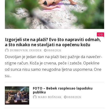
0
Izgorjeli ste na plaži? Evo što napraviti odmah,
a što nikako ne stavljati na opečenu kožu
DUBROVNIK INSIDER
08/08/2026
Dovoljan je jedan dan na plaži bez pažnje da navečer-
stigne račun. Koža je crvena, peče i zateže. Opekline
od sunca nisu samo neugodna ljetna uspomena. One
su...
FOTO – Bebek rasplesao lapadsku
publiku
MARO BOŠNJAK
08/08/2026