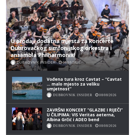
U prodaji dodatna mjesta za koncerte
Dubrovačkog simfonijskog orkestra i
ansambla Philharmonix!
DUBROVNIK INSIDER
08/08/2026
Vođena tura kroz Cavtat – “Cavtat
… malo mjesto za veliku
umjetnost”
DUBROVNIK INSIDER
08/08/2026
ZAVRŠNI KONCERT “GLAZBE I RIJEČI”
U ČILIPIMA: VIS Veritas aeterna,
Albina Grčić i ADEO bend
DUBROVNIK INSIDER
08/08/2026