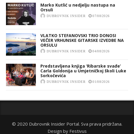
Marko Kutlić u nedjelju nastupa na
Orsuli
DUBROVNIK INSIDER
07/08/2026
VLATKO STEFANOVSKI TRIO DONOSI
VEČER VRHUNSKE GITARSKE IZVEDBE NA
ORSULU
DUBROVNIK INSIDER
04/08/2026
Predstavljena knjiga ‘Ribarske svađe’
Carla Goldonija u Umjetničkoj školi Luke
Sorkočevića
DUBROVNIK INSIDER
01/08/2026
© 2020 Dubrovnik Insider Portal. Sva prava pridržana.
Design by
Festivus