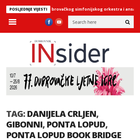
sta za koncerte Dubrovačkog simfonijskog orkestra i ansambla P
POSLJEDNJE VIJESTI
TAG:
DANIJELA CRLJEN
,
GIBONNI
,
PONTA LOPUD
,
PONTA LOPUD BOOK BRIDGE