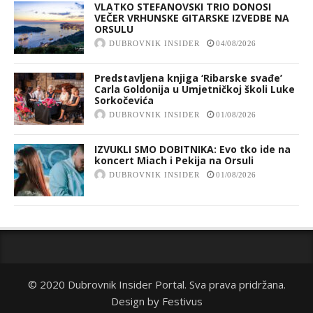
VLATKO STEFANOVSKI TRIO DONOSI
VEČER VRHUNSKE GITARSKE IZVEDBE NA
ORSULU
DUBROVNIK INSIDER
04/08/2026
Predstavljena knjiga ‘Ribarske svađe’
Carla Goldonija u Umjetničkoj školi Luke
Sorkočevića
DUBROVNIK INSIDER
01/08/2026
IZVUKLI SMO DOBITNIKA: Evo tko ide na
koncert Miach i Pekija na Orsuli
DUBROVNIK INSIDER
01/08/2026
© 2020 Dubrovnik Insider Portal. Sva prava pridržana.
Design by
Festivus