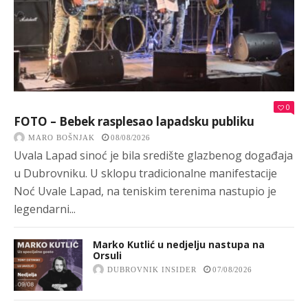
0
FOTO – Bebek rasplesao lapadsku publiku
MARO BOŠNJAK
08/08/2026
Uvala Lapad sinoć je bila središte glazbenog događaja
u Dubrovniku. U sklopu tradicionalne manifestacije
Noć Uvale Lapad, na teniskim terenima nastupio je
legendarni...
Marko Kutlić u nedjelju nastupa na
Orsuli
DUBROVNIK INSIDER
07/08/2026