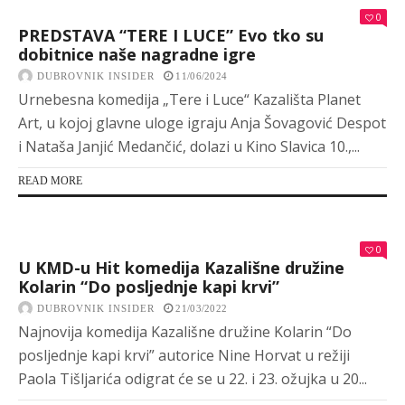
0
PREDSTAVA “TERE I LUCE” Evo tko su
dobitnice naše nagradne igre
DUBROVNIK INSIDER
11/06/2024
Urnebesna komedija „Tere i Luce“ Kazališta Planet
Art, u kojoj glavne uloge igraju Anja Šovagović Despot
i Nataša Janjić Medančić, dolazi u Kino Slavica 10.,...
READ MORE
0
U KMD-u Hit komedija Kazališne družine
Kolarin “Do posljednje kapi krvi”
DUBROVNIK INSIDER
21/03/2022
Najnovija komedija Kazališne družine Kolarin “Do
posljednje kapi krvi” autorice Nine Horvat u režiji
Paola Tišljarića odigrat će se u 22. i 23. ožujka u 20...