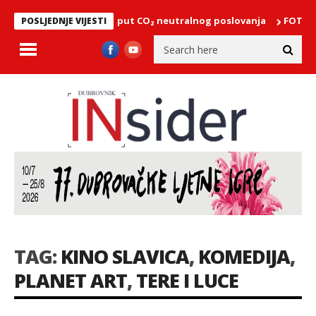
ator Ploče nastavlja put CO₂ neutralnog poslovanja
FOTO – Beb
POSLJEDNJE VIJESTI
TAG:
KINO SLAVICA
,
KOMEDIJA
,
PLANET ART
,
TERE I LUCE