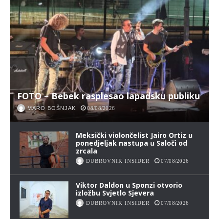
FOTO – Bebek rasplesao lapadsku publiku
MARO BOŠNJAK
08/08/2026
Meksički violončelist Jairo Ortiz u
ponedjeljak nastupa u Saloči od
zrcala
DUBROVNIK INSIDER
07/08/2026
Viktor Daldon u Sponzi otvorio
izložbu Svjetlo Sjevera
DUBROVNIK INSIDER
07/08/2026