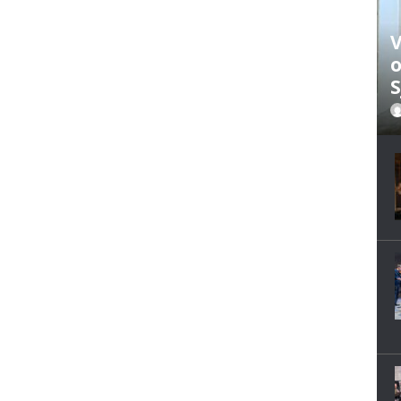
V
o
S