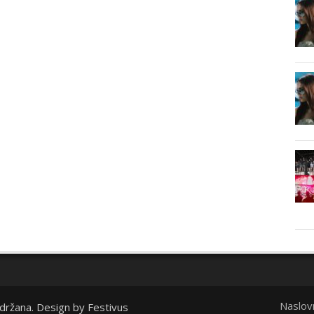
Naslov
idržana. Design by
Festivus