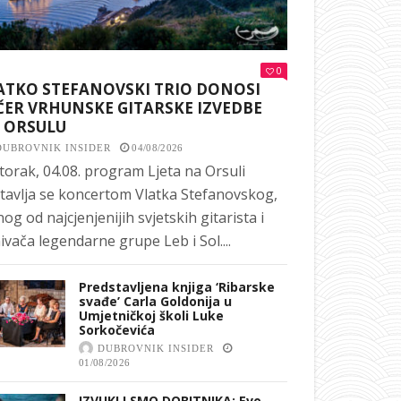
0
ATKO STEFANOVSKI TRIO DONOSI
ČER VRHUNSKE GITARSKE IZVEDBE
 ORSULU
DUBROVNIK INSIDER
04/08/2026
torak, 04.08. program Ljeta na Orsuli
tavlja se koncertom Vlatka Stefanovskog,
nog od najcjenjenijih svjetskih gitarista i
ivača legendarne grupe Leb i Sol....
Predstavljena knjiga ‘Ribarske
svađe’ Carla Goldonija u
Umjetničkoj školi Luke
Sorkočevića
DUBROVNIK INSIDER
01/08/2026
IZVUKLI SMO DOBITNIKA: Evo