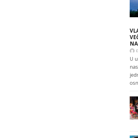
VL
VE
NA
U u
nas
jed
osn