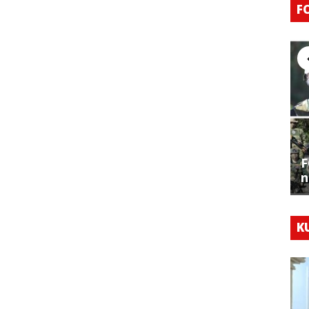
F
F
n
K