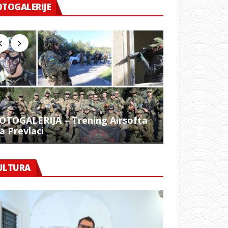
OTOGALERIJE
OTOGALERIJA – Trening Airsofta
a Prevlaci
FOTO – 1054.
ULTURA