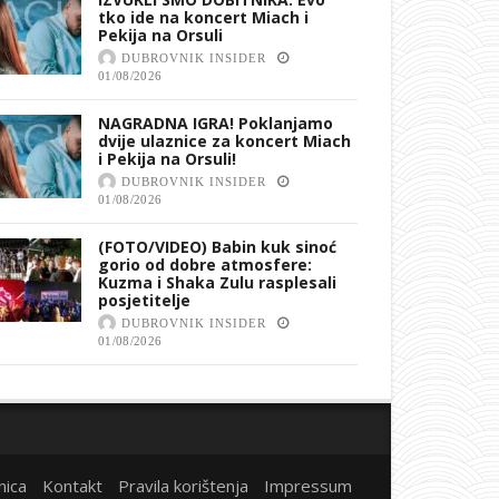
tko ide na koncert Miach i
Pekija na Orsuli
DUBROVNIK INSIDER
01/08/2026
NAGRADNA IGRA! Poklanjamo
dvije ulaznice za koncert Miach
i Pekija na Orsuli!
DUBROVNIK INSIDER
01/08/2026
(FOTO/VIDEO) Babin kuk sinoć
gorio od dobre atmosfere:
Kuzma i Shaka Zulu rasplesali
posjetitelje
DUBROVNIK INSIDER
01/08/2026
nica
Kontakt
Pravila korištenja
Impressum