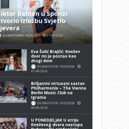
iktor Daldon u Sponzi
tvorio izložbu Svjetlo
jevera
DUBROVNIK INSIDER
07/08/2026
Eva Šulić Brajčić: Knežev
dvor mi je postao kao
drugi dom
DUBROVNIK INSIDER
07/08/2026
Briljantni virtuozni sastav
Philharmonix – The Vienna
Berlin Music Club na
Igrama
DUBROVNIK INSIDER
06/08/2026
U PONEDJELJAK U atriju
Kneževog dvora nastupa