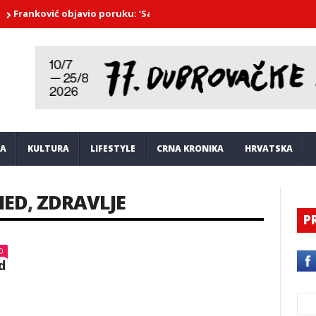
ković objavio poruku: ‘Samo oni koji su se prodali vjeruju da se svi
JA
KULTURA
LIFESTYLE
CRNA KRONIKA
HRVATSKA
MED
,
ZDRAVLJE
P
0
d