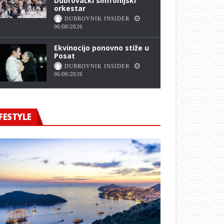
Dubrovački simfonijski
orkestar
DUBROVNIK INSIDER
06/08/2026
Ekvinocijo ponovno stiže u
Posat
DUBROVNIK INSIDER
06/08/2026
FESTYLE