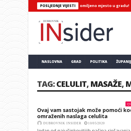
/ Zavirite u Ćevap’s Place – novo omiljeno mjesto u gradu!
Fran
POSLJEDNJE VIJESTI
NASLOVNA
GRAD
POLITIKA
ŽUPANI
TAG:
CELULIT
,
MASAŽE
,
Ovaj vam sastojak može pomoći ko
omraženih naslaga celulita
DUBROVNIK INSIDER
10/05/2020
Jedan od najučinkovitijih načina rješavanja