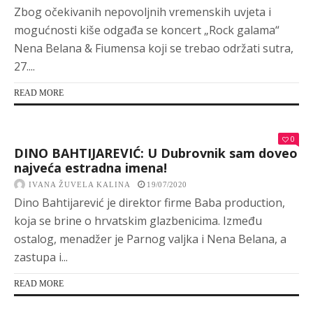
Zbog očekivanih nepovoljnih vremenskih uvjeta i
mogućnosti kiše odgađa se koncert „Rock galama“
Nena Belana & Fiumensa koji se trebao održati sutra,
27....
READ MORE
0
DINO BAHTIJAREVIĆ: U Dubrovnik sam doveo
najveća estradna imena!
IVANA ŽUVELA KALINA
19/07/2020
Dino Bahtijarević je direktor firme Baba production,
koja se brine o hrvatskim glazbenicima. Između
ostalog, menadžer je Parnog valjka i Nena Belana, a
zastupa i...
READ MORE