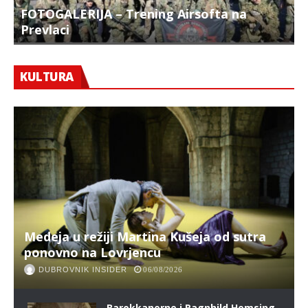
FOTOGALERIJA – Trening Airsofta na
Prevlaci
F
KULTURA
Medeja u režiji Martina Kušeja od sutra
ponovno na Lovrjencu
DUBROVNIK INSIDER
06/08/2026
Barokkanerne i Ragnhild Hemsing