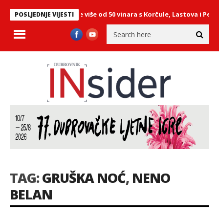
tu: Predstavilo se više od 50 vinara s Korčule, Lastova i Pelješca
POSLJEDNJE VIJESTI
TAG:
GRUŠKA NOĆ
,
NENO
BELAN