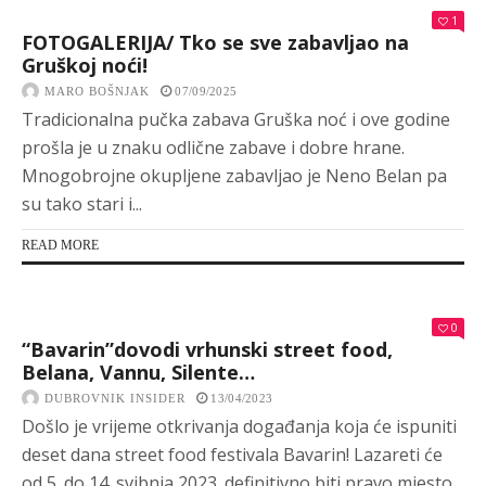
1
FOTOGALERIJA/ Tko se sve zabavljao na
Gruškoj noći!
MARO BOŠNJAK
07/09/2025
Tradicionalna pučka zabava Gruška noć i ove godine
prošla je u znaku odlične zabave i dobre hrane.
Mnogobrojne okupljene zabavljao je Neno Belan pa
su tako stari i...
READ MORE
0
“Bavarin”dovodi vrhunski street food,
Belana, Vannu, Silente…
DUBROVNIK INSIDER
13/04/2023
Došlo je vrijeme otkrivanja događanja koja će ispuniti
deset dana street food festivala Bavarin! Lazareti će
od 5. do 14. svibnja 2023. definitivno biti pravo mjesto...