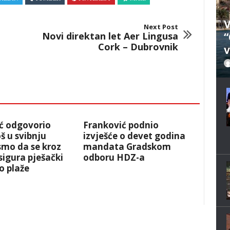
V
Next Post
Novi direktan let Aer Lingusa
“
Cork – Dubrovnik
v
ić odgovorio
Franković podnio
š u svibnju
izvješće o devet godina
 smo da se kroz
mandata Gradskom
igura pješački
odboru HDZ-a
o plaže