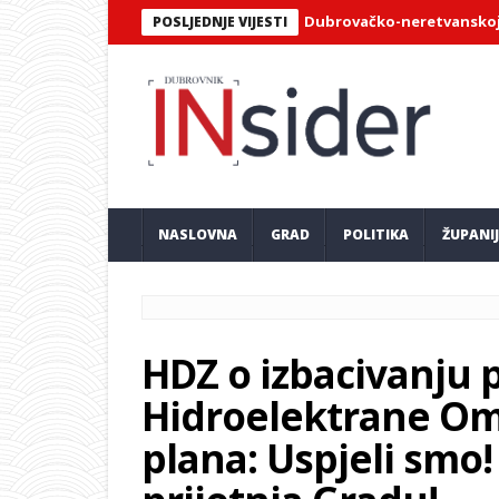
LIZA OTKRIVA: Koliki dio plaće u Dubrovačko-neretvanskoj županij
POSLJEDNJE VIJESTI
NASLOVNA
GRAD
POLITIKA
ŽUPANI
HDZ o izbacivanju 
Hidroelektrane Om
plana: Uspjeli smo!