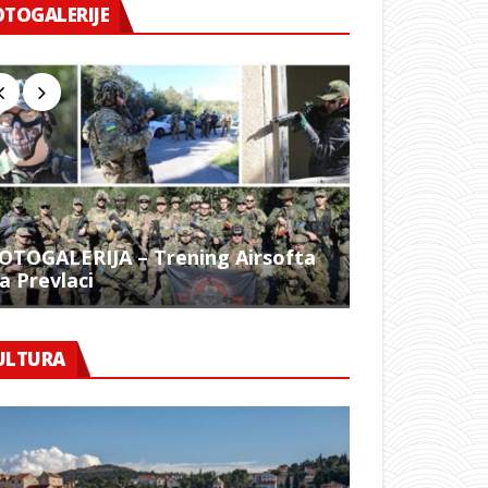
OTOGALERIJE
OTOGALERIJA – Trening Airsofta
a Prevlaci
FOTO – 1054.
ULTURA