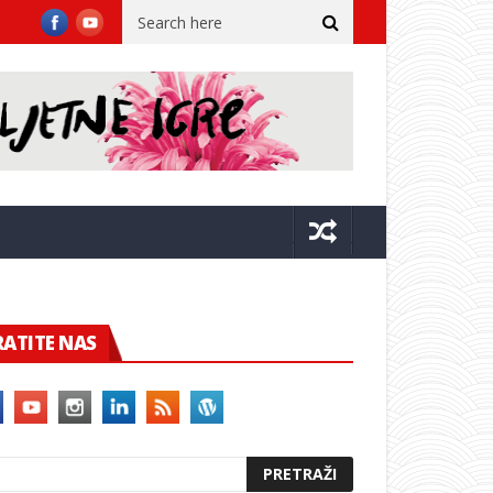
s se održava 29. Maraton lađa
Grom izazvao požar na vrhu brda 
RATITE NAS