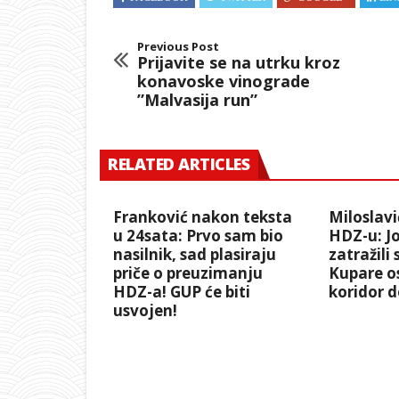
Previous Post
Prijavite se na utrku kroz
konavoske vinograde
”Malvasija run”
RELATED ARTICLES
Franković nakon teksta
Miloslav
u 24sata: Prvo sam bio
HDZ-u: Jo
nasilnik, sad plasiraju
zatražili
priče o preuzimanju
Kupare os
HDZ-a! GUP će biti
koridor d
usvojen!