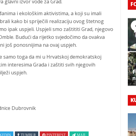
va glavni izvor vode za Grad.
F
nima i ekološkim aktivistima, a koji su imali
ali kako bi spriječili realizaciju ovog štetnog
smo ipak uspjeli. Uspjeli smo zaštititi Grad, njegovo
z Omble. Budući da rijetko svjedočimo da ovakva
ini još ponosnijima na ovaj uspjeh.
ne samo toga da mi u Hrvatskoj demokratskoj
im interesima Grada i zaštiti svih njegovih
F
lježi uspjeh.
n
K
dnice Dubrovnik
KEDIN
TUMBLR
PINTEREST
MAIL