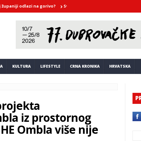
i odlazi na gorivo?
Sve je spremno za spektakl na Neretvi: Dana
JA
KULTURA
LIFESTYLE
CRNA KRONIKA
HRVATSKA
P
projekta
bla iz prostornog
 HE Ombla više nije