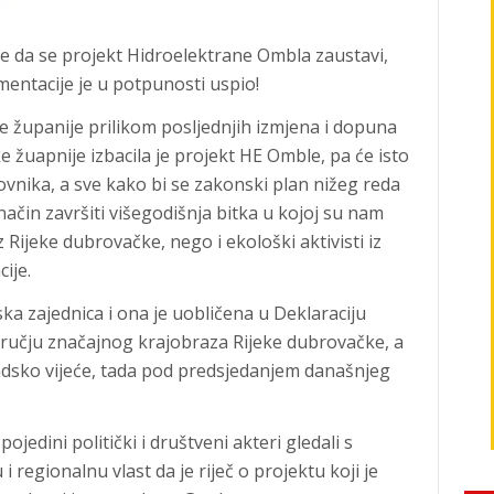
 da se projekt Hidroelektrane Ombla zaustavi,
mentacije je u potpunosti uspio!
županije prilikom posljednjih izmjena i dopuna
uapnije izbacila je projekt HE Omble, pa će isto
ovnika, a sve kako bi se zakonski plan nižeg reda
ačin završiti višegodišnja bitka u kojoj su nam
 Rijeke dubrovačke, nego i ekološki aktivisti iz
ije.
ska zajednica i ona je uobličena u Deklaraciju
ručju značajnog krajobraza Rijeke dubrovačke, a
radsko vijeće, tada pod predsjedanjem današnjeg
edini politički i društveni akteri gledali s
i regionalnu vlast da je riječ o projektu koji je