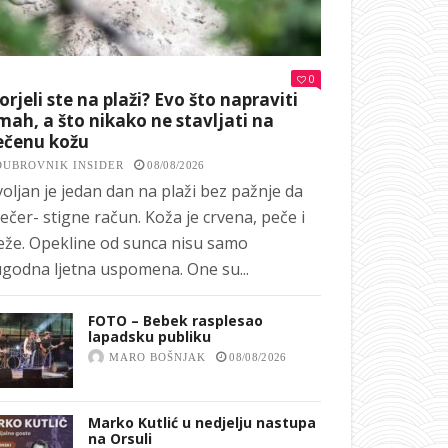
0
orjeli ste na plaži? Evo što napraviti
ah, a što nikako ne stavljati na
ečenu kožu
DUBROVNIK INSIDER
08/08/2026
oljan je jedan dan na plaži bez pažnje da
ečer- stigne račun. Koža je crvena, peče i
eže. Opekline od sunca nisu samo
godna ljetna uspomena. One su...
FOTO – Bebek rasplesao
lapadsku publiku
MARO BOŠNJAK
08/08/2026
Marko Kutlić u nedjelju nastupa
na Orsuli