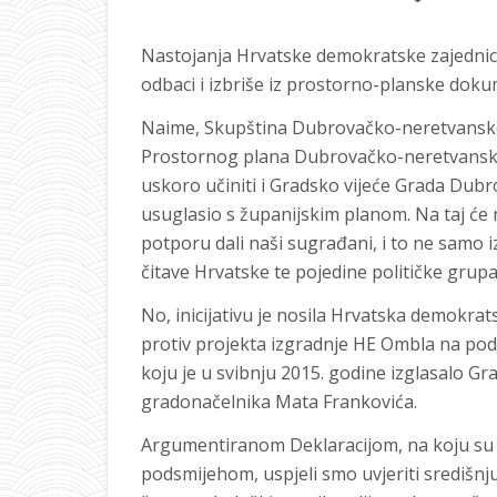
Nastojanja Hrvatske demokratske zajednice
odbaci i izbriše iz prostorno-planske doku
Naime, Skupština Dubrovačko-neretvanske 
Prostornog plana Dubrovačko-neretvanske ž
uskoro učiniti i Gradsko vijeće Grada Dubr
usuglasio s županijskim planom. Na taj će n
potporu dali naši sugrađani, i to ne samo iz
čitave Hrvatske te pojedine političke grupac
No, inicijativu je nosila Hrvatska demokrat
protiv projekta izgradnje HE Ombla na pod
koju je u svibnju 2015. godine izglasalo G
gradonačelnika Mata Frankovića.
Argumentiranom Deklaracijom, na koju su poj
podsmijehom, uspjeli smo uvjeriti središnju 