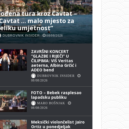
ođena tura kroz Cavtat –
Cavtat … malo mjesto za
eliku umjetnost”
DUBROVNIK INSIDER
08/08/2026
ZAVRŠNI KONCERT
“GLAZBE I RIJEČI” U
ČILIPIMA: VIS Veritas
aeterna, Albina Grčić i
ADEO bend
DUBROVNIK INSIDER
08/08/2026
FOTO – Bebek rasplesao
lapadsku publiku
MARO BOŠNJAK
08/08/2026
Meksički violončelist Jairo
Ortiz u ponedjeljak