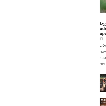
Izg
odm
op
Dov
nav
zat
neu