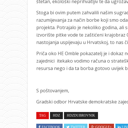
štetan, ekološki neprihvatljiv te da ugroža
Stoga bi ovim putem zahvalili našim sugrađa
razumijevanja za način borbe koji smo odabr
projekta. Potrajalo je nekoliko godina, ali 
izvorište pitke vode te zaštićeni krajobra
nastojanja uspijevaju u Hrvatskoj, to nas č
Priča oko HE Omble pokazatelj je i dokaz 
zajednici itekako vodimo računa o stratešk
resursa nego i da ta borba gotovo uvijek bi
S poštovanjem,
Gradski odbor Hrvatske demokratske zaje
TAG
HDZ
HDZDUBROVNIK
FACEBOOK
TWITTER
GOOGLE+
LIN