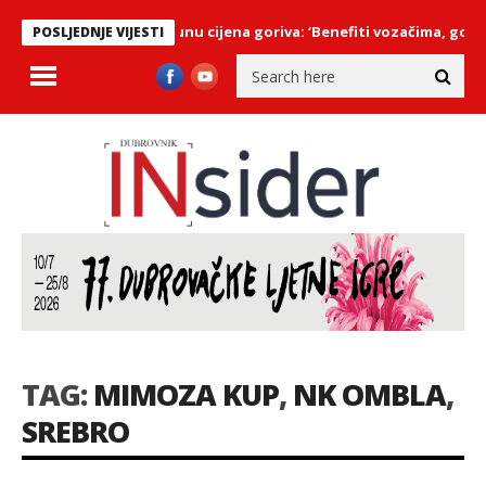
nu promjenu u obračunu cijena goriva: ‘Benefiti vozačima, gospoda
POSLJEDNJE VIJESTI
TAG:
MIMOZA KUP
,
NK OMBLA
,
SREBRO