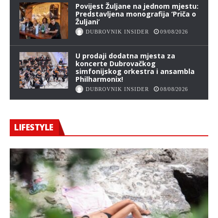
Povijest Žuljane na jednom mjestu:
Predstavljena monografija ‘Priča o
Žuljani’
DUBROVNIK INSIDER
09/08/2026
U prodaji dodatna mjesta za
koncerte Dubrovačkog
simfonijskog orkestra i ansambla
Philharmonix!
DUBROVNIK INSIDER
08/08/2026
LIFESTYLE