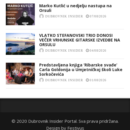
Marko Kutlić u nedjelju nastupa na
Orsuli
DUBROVNIK INSIDER
07/08/2026
VLATKO STEFANOVSKI TRIO DONOSI
VEČER VRHUNSKE GITARSKE IZVEDBE NA
ORSULU
DUBROVNIK INSIDER
04/08/2026
Predstavljena knjiga ‘Ribarske svađe’
Carla Goldonija u Umjetničkoj školi Luke
Sorkočevića
DUBROVNIK INSIDER
01/08/2026
© 2020 Dubrovnik Insider Portal. Sva prava pridržana.
Design by
Festivus