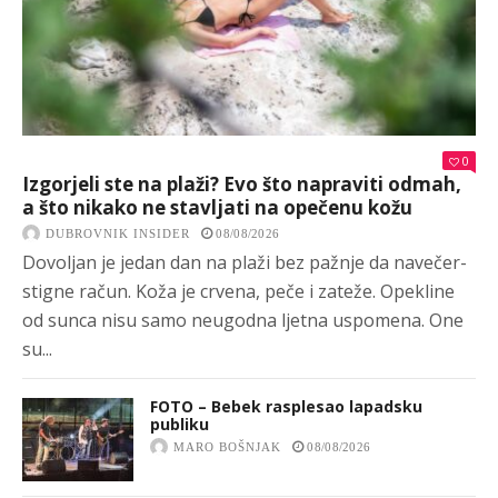
0
Izgorjeli ste na plaži? Evo što napraviti odmah,
a što nikako ne stavljati na opečenu kožu
DUBROVNIK INSIDER
08/08/2026
Dovoljan je jedan dan na plaži bez pažnje da navečer-
stigne račun. Koža je crvena, peče i zateže. Opekline
od sunca nisu samo neugodna ljetna uspomena. One
su...
FOTO – Bebek rasplesao lapadsku
publiku
MARO BOŠNJAK
08/08/2026