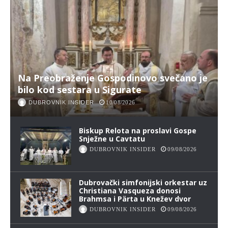
Na Preobraženje Gospodinovo svečano je
bilo kod sestara u Sigurate
DUBROVNIK INSIDER
10/08/2026
Biskup Relota na proslavi Gospe
Snježne u Cavtatu
DUBROVNIK INSIDER
09/08/2026
Dubrovački simfonijski orkestar uz
Christiana Vasqueza donosi
Brahmsa i Pärta u Knežev dvor
DUBROVNIK INSIDER
09/08/2026