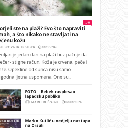
0
orjeli ste na plaži? Evo što napraviti
ah, a što nikako ne stavljati na
ečenu kožu
DUBROVNIK INSIDER
08/08/2026
oljan je jedan dan na plaži bez pažnje da
ečer- stigne račun. Koža je crvena, peče i
eže. Opekline od sunca nisu samo
godna ljetna uspomena. One su...
FOTO – Bebek rasplesao
lapadsku publiku
MARO BOŠNJAK
08/08/2026
Marko Kutlić u nedjelju nastupa
na Orsuli