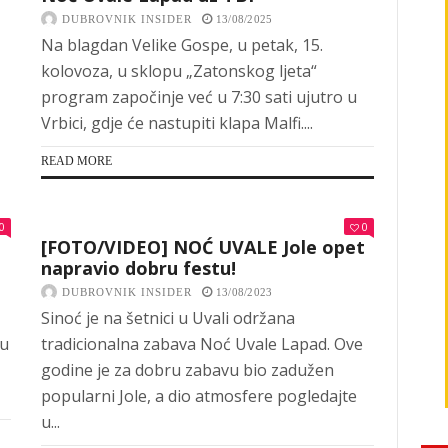
DUBROVNIK INSIDER
13/08/2025
Na blagdan Velike Gospe, u petak, 15.
kolovoza, u sklopu „Zatonskog ljeta“
program započinje već u 7:30 sati ujutro u
Vrbici, gdje će nastupiti klapa Malfi....
READ MORE
0
0
[FOTO/VIDEO] NOĆ UVALE Jole opet
napravio dobru festu!
DUBROVNIK INSIDER
13/08/2023
Sinoć je na šetnici u Uvali održana
vu
tradicionalna zabava Noć Uvale Lapad. Ove
godine je za dobru zabavu bio zadužen
popularni Jole, a dio atmosfere pogledajte
u...