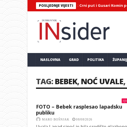
rojatna završnica Maratona lađa: Crni put i Gusari Komin podijelil
POSLJEDNJE VIJESTI
NASLOVNA
GRAD
POLITIKA
ŽUPANI
TAG:
BEBEK
,
NOĆ UVALE
,
FOTO – Bebek rasplesao lapadsku
publiku
MARO BOŠNJAK
08/08/2026
Uvala Lapad sinoć je bila središte glazben