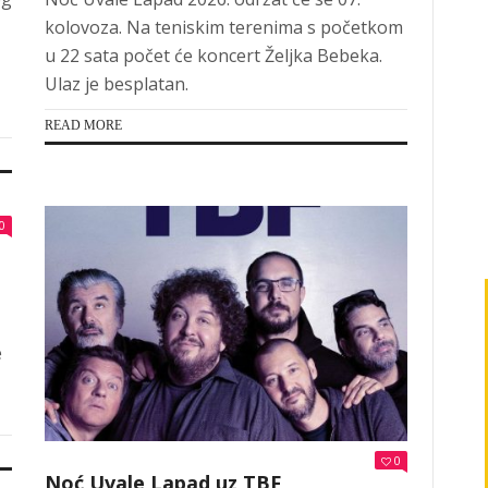
kolovoza. Na teniskim terenima s početkom
u 22 sata počet će koncert Željka Bebeka.
Ulaz je besplatan.
READ MORE
0
e
0
Noć Uvale Lapad uz TBF