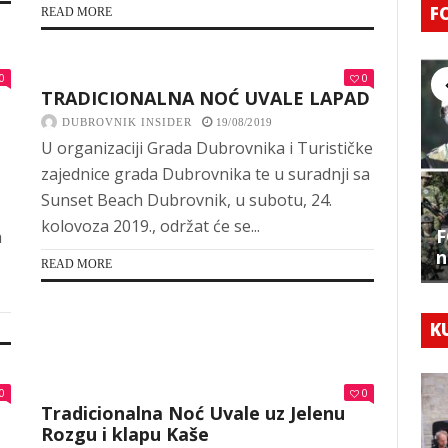
F
READ MORE
0
0
TRADICIONALNA NOĆ UVALE LAPAD
DUBROVNIK INSIDER
19/08/2019
U organizaciji Grada Dubrovnika i Turističke
zajednice grada Dubrovnika te u suradnji sa
Sunset Beach Dubrovnik, u subotu, 24.
kolovoza 2019., održat će se...
F
a
n
READ MORE
K
0
0
Tradicionalna Noć Uvale uz Jelenu
Rozgu i klapu Kaše