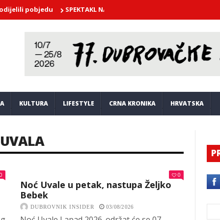
i pobjedu
SPEKTAKL NA NERETVI! Plenković se susreo s lađarima i 
JA
KULTURA
LIFESTYLE
CRNA KRONIKA
HRVATSKA
UVALA
P
0
0
Noć Uvale u petak, nastupa Željko
Bebek
DUBROVNIK INSIDER
03/08/2026
og
Noć Uvale Lapad 2026. održat će se 07.