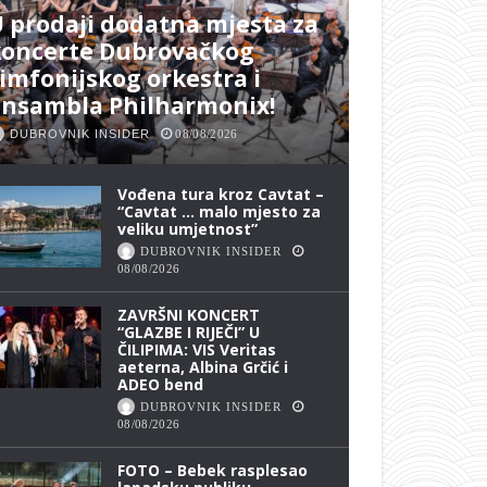
 prodaji dodatna mjesta za
koncerte Dubrovačkog
imfonijskog orkestra i
ansambla Philharmonix!
DUBROVNIK INSIDER
08/08/2026
Vođena tura kroz Cavtat –
“Cavtat … malo mjesto za
veliku umjetnost”
DUBROVNIK INSIDER
08/08/2026
ZAVRŠNI KONCERT
“GLAZBE I RIJEČI” U
ČILIPIMA: VIS Veritas
aeterna, Albina Grčić i
ADEO bend
DUBROVNIK INSIDER
08/08/2026
FOTO – Bebek rasplesao