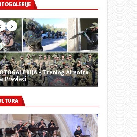
OTOGALERIJE
OTOGALERIJA – Trening Airsofta
a Prevlaci
FOTO – 1054.
ULTURA