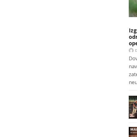
Izg
odm
op
Dov
nav
zat
neu