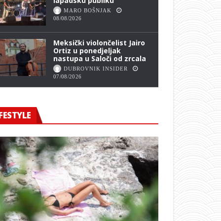
lapadsku publiku
MARO BOŠNJAK
08/08/2026
Meksički violončelist Jairo
Ortiz u ponedjeljak
nastupa u Saloči od zrcala
DUBROVNIK INSIDER
07/08/2026
FESTYLE