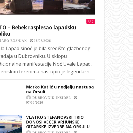
0
TO – Bebek rasplesao lapadsku
liku
MARO BOŠNJAK
08/08/2026
la Lapad sinoć je bila središte glazbenog
ađaja u Dubrovniku. U sklopu
dicionalne manifestacije Noć Uvale Lapad,
teniskim terenima nastupio je legendarni...
Marko Kutlić u nedjelju nastupa
na Orsuli
DUBROVNIK INSIDER
07/08/2026
VLATKO STEFANOVSKI TRIO
DONOSI VEČER VRHUNSKE
GITARSKE IZVEDBE NA ORSULU
DUBROVNIK INSIDER