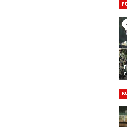
F
F
n
K