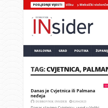
TO – Bebek rasplesao lapadsku publiku
Meksički violončelist Ja
POSLJEDNJE VIJESTI
NASLOVNA
GRAD
POLITIKA
ŽUPANI
TAG:
CVJETNICA
,
PALMAN
Danas je Cvjetnica ili Palmana
neđeja
DUBROVNIK INSIDER
02/04/2023
Danas slavimo Cvjetnicu, uvod u Veliki