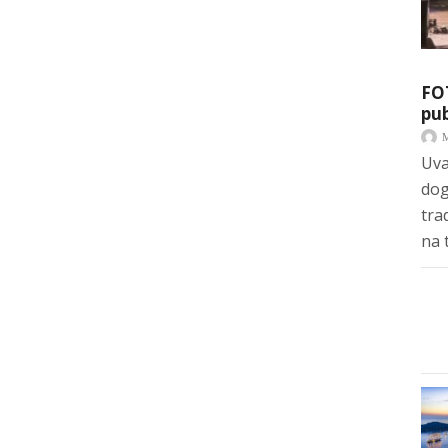
FO
pub
Uva
dog
tra
na 