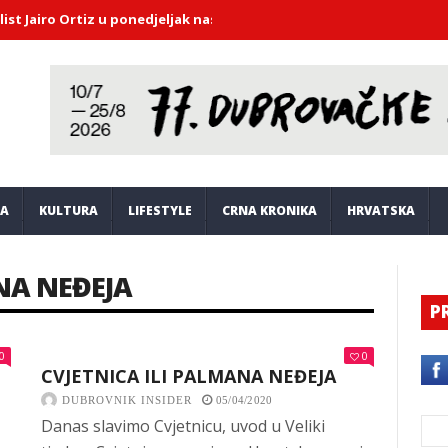
iro Ortiz u ponedjeljak nastupa u Saloči od zrcala
DHMZ upozorav
JA
KULTURA
LIFESTYLE
CRNA KRONIKA
HRVATSKA
A NEĐEJA
P
0
0
CVJETNICA ILI PALMANA NEĐEJA
DUBROVNIK INSIDER
05/04/2020
Danas slavimo Cvjetnicu, uvod u Veliki