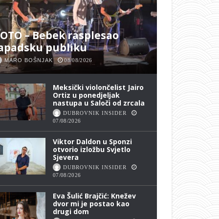
OTO – Bebek rasplesao
apadsku publiku
MARO BOŠNJAK
08/08/2026
Meksički violončelist Jairo
Ortiz u ponedjeljak
nastupa u Saloči od zrcala
DUBROVNIK INSIDER
07/08/2026
Viktor Daldon u Sponzi
otvorio izložbu Svjetlo
Sjevera
DUBROVNIK INSIDER
07/08/2026
Eva Šulić Brajčić: Knežev
dvor mi je postao kao
drugi dom