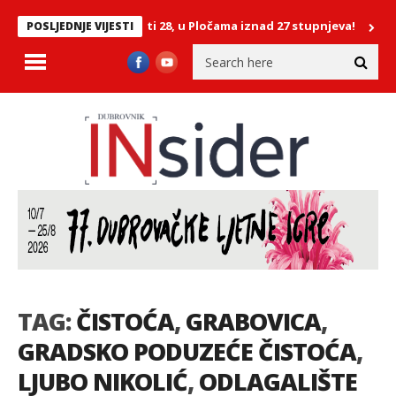
 Na Lastovu već u 7 sati 28, u Pločama iznad 27 stupnjeva!
FOTO/ 
POSLJEDNJE VIJESTI
TAG:
ČISTOĆA
,
GRABOVICA
,
GRADSKO PODUZEĆE ČISTOĆA
,
LJUBO NIKOLIĆ
,
ODLAGALIŠTE