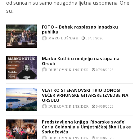
od sunca nisu samo neugodna ljetna uspomena. One
su...
FOTO – Bebek rasplesao lapadsku
publiku
MARO BOŠNJAK
08/08/2026
Marko Kutlić u nedjelju nastupa na
Orsuli
DUBROVNIK INSIDER
07/08/2026
VLATKO STEFANOVSKI TRIO DONOSI
VEČER VRHUNSKE GITARSKE IZVEDBE NA
ORSULU
DUBROVNIK INSIDER
04/08/2026
Predstavljena knjiga ‘Ribarske svađe’
Carla Goldonija u Umjetničkoj školi Luke
Sorkočevića
DUBROVNIK INSIDER
01/08/2026