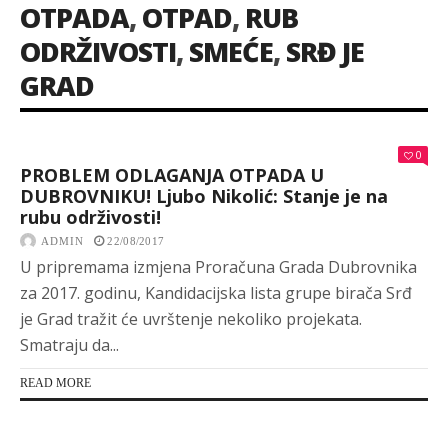
OTPADA
,
OTPAD
,
RUB
ODRŽIVOSTI
,
SMEĆE
,
SRĐ JE
GRAD
0
PROBLEM ODLAGANJA OTPADA U
DUBROVNIKU! Ljubo Nikolić: Stanje je na
rubu održivosti!
ADMIN
22/08/2017
U pripremama izmjena Proračuna Grada Dubrovnika
za 2017. godinu, Kandidacijska lista grupe birača Srđ
je Grad tražit će uvrštenje nekoliko projekata.
Smatraju da...
READ MORE