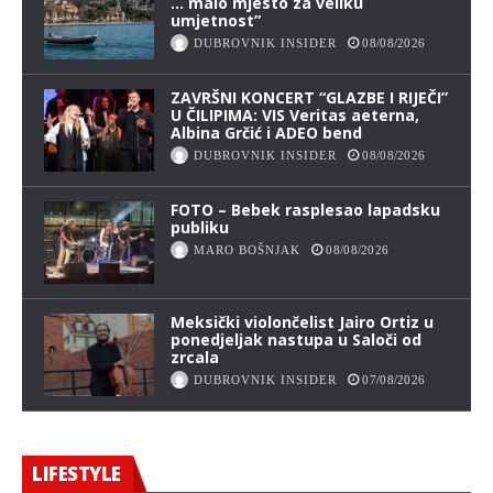
… malo mjesto za veliku
umjetnost”
DUBROVNIK INSIDER
08/08/2026
ZAVRŠNI KONCERT “GLAZBE I RIJEČI”
U ČILIPIMA: VIS Veritas aeterna,
Albina Grčić i ADEO bend
DUBROVNIK INSIDER
08/08/2026
FOTO – Bebek rasplesao lapadsku
publiku
MARO BOŠNJAK
08/08/2026
Meksički violončelist Jairo Ortiz u
ponedjeljak nastupa u Saloči od
zrcala
DUBROVNIK INSIDER
07/08/2026
LIFESTYLE