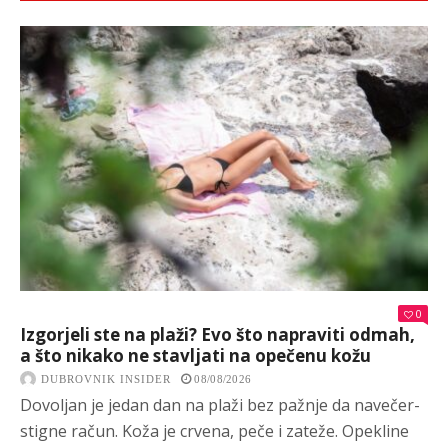
0
Izgorjeli ste na plaži? Evo što napraviti odmah,
a što nikako ne stavljati na opečenu kožu
DUBROVNIK INSIDER
08/08/2026
Dovoljan je jedan dan na plaži bez pažnje da navečer-
stigne račun. Koža je crvena, peče i zateže. Opekline