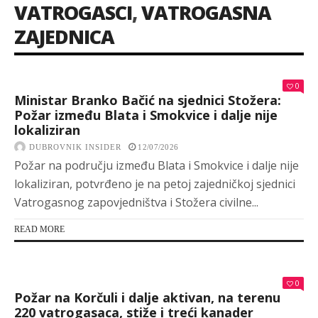
VATROGASCI
,
VATROGASNA
ZAJEDNICA
0
Ministar Branko Bačić na sjednici Stožera:
Požar između Blata i Smokvice i dalje nije
lokaliziran
DUBROVNIK INSIDER
12/07/2026
Požar na području između Blata i Smokvice i dalje nije
lokaliziran, potvrđeno je na petoj zajedničkoj sjednici
Vatrogasnog zapovjedništva i Stožera civilne...
READ MORE
0
Požar na Korčuli i dalje aktivan, na terenu
220 vatrogasaca, stiže i treći kanader