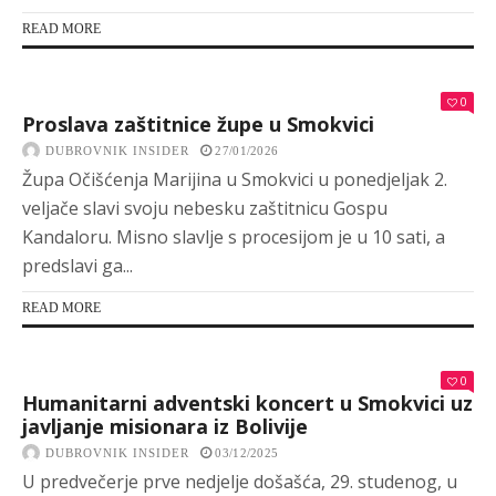
READ MORE
0
Proslava zaštitnice župe u Smokvici
DUBROVNIK INSIDER
27/01/2026
Župa Očišćenja Marijina u Smokvici u ponedjeljak 2.
veljače slavi svoju nebesku zaštitnicu Gospu
Kandaloru. Misno slavlje s procesijom je u 10 sati, a
predslavi ga...
READ MORE
0
Humanitarni adventski koncert u Smokvici uz
javljanje misionara iz Bolivije
DUBROVNIK INSIDER
03/12/2025
U predvečerje prve nedjelje došašća, 29. studenog, u