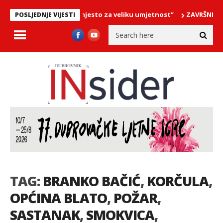
 – “Cavtat … malo mjesto za veliku umjetnost”
ZAVRŠNI KONCERT 
POSLJEDNJE VIJESTI
TAG:
BRANKO BAČIĆ
,
KORČULA
,
OPĆINA BLATO
,
POŽAR
,
SASTANAK
,
SMOKVICA
,