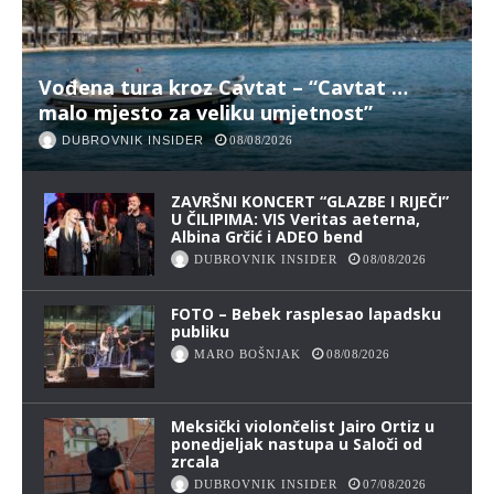
Vođena tura kroz Cavtat – “Cavtat …
malo mjesto za veliku umjetnost”
DUBROVNIK INSIDER
08/08/2026
ZAVRŠNI KONCERT “GLAZBE I RIJEČI”
U ČILIPIMA: VIS Veritas aeterna,
Albina Grčić i ADEO bend
DUBROVNIK INSIDER
08/08/2026
FOTO – Bebek rasplesao lapadsku
publiku
MARO BOŠNJAK
08/08/2026
Meksički violončelist Jairo Ortiz u
ponedjeljak nastupa u Saloči od
zrcala
DUBROVNIK INSIDER
07/08/2026