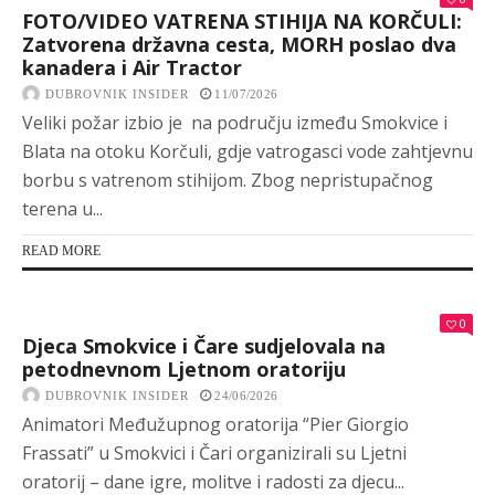
FOTO/VIDEO VATRENA STIHIJA NA KORČULI:
Zatvorena državna cesta, MORH poslao dva
kanadera i Air Tractor
DUBROVNIK INSIDER
11/07/2026
Veliki požar izbio je na području između Smokvice i
Blata na otoku Korčuli, gdje vatrogasci vode zahtjevnu
borbu s vatrenom stihijom. Zbog nepristupačnog
terena u...
READ MORE
0
Djeca Smokvice i Čare sudjelovala na
petodnevnom Ljetnom oratoriju
DUBROVNIK INSIDER
24/06/2026
Animatori Međužupnog oratorija “Pier Giorgio
Frassati” u Smokvici i Čari organizirali su Ljetni
oratorij – dane igre, molitve i radosti za djecu...