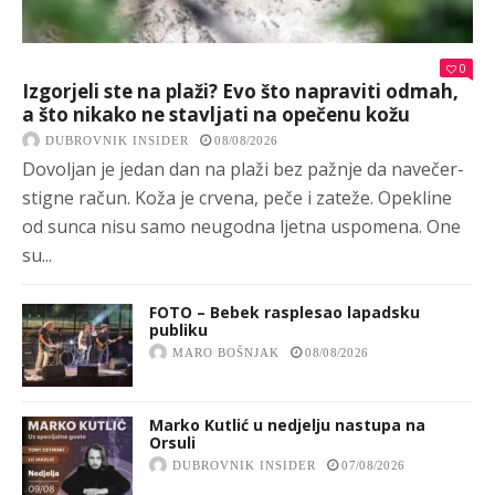
0
Izgorjeli ste na plaži? Evo što napraviti odmah,
a što nikako ne stavljati na opečenu kožu
DUBROVNIK INSIDER
08/08/2026
Dovoljan je jedan dan na plaži bez pažnje da navečer-
stigne račun. Koža je crvena, peče i zateže. Opekline
od sunca nisu samo neugodna ljetna uspomena. One
su...
FOTO – Bebek rasplesao lapadsku
publiku
MARO BOŠNJAK
08/08/2026
Marko Kutlić u nedjelju nastupa na
Orsuli
DUBROVNIK INSIDER
07/08/2026