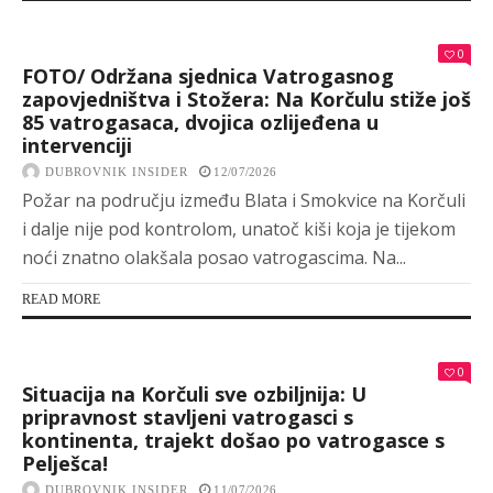
0
FOTO/ Održana sjednica Vatrogasnog
zapovjedništva i Stožera: Na Korčulu stiže još
85 vatrogasaca, dvojica ozlijeđena u
intervenciji
DUBROVNIK INSIDER
12/07/2026
Požar na području između Blata i Smokvice na Korčuli
i dalje nije pod kontrolom, unatoč kiši koja je tijekom
noći znatno olakšala posao vatrogascima. Na...
READ MORE
0
Situacija na Korčuli sve ozbiljnija: U
pripravnost stavljeni vatrogasci s
kontinenta, trajekt došao po vatrogasce s
Pelješca!
DUBROVNIK INSIDER
11/07/2026