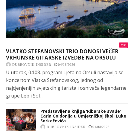
0
VLATKO STEFANOVSKI TRIO DONOSI VEČER
VRHUNSKE GITARSKE IZVEDBE NA ORSULU
DUBROVNIK INSIDER
04/08/2026
U utorak, 04.08. program Ljeta na Orsuli nastavlja se
koncertom Vlatka Stefanovskog, jednog od
najcjenjenijih svjetskih gitarista i osnivača legendarne
grupe Leb i Sol....
Predstavljena knjiga ‘Ribarske svađe’
Carla Goldonija u Umjetničkoj školi Luke
Sorkočevića
DUBROVNIK INSIDER
01/08/2026