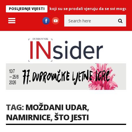
o poruku: ‘Samo oni koji su se prodali vjeruju da se svi mogu kupiti
POSLJEDNJE VIJESTI
TAG:
MOŽDANI UDAR
,
NAMIRNICE
,
ŠTO JESTI