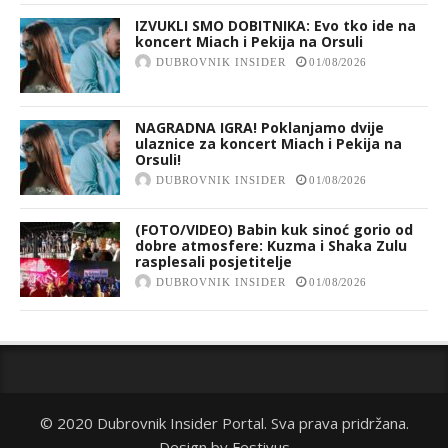
IZVUKLI SMO DOBITNIKA: Evo tko ide na
koncert Miach i Pekija na Orsuli
DUBROVNIK INSIDER
01/08/2026
NAGRADNA IGRA! Poklanjamo dvije
ulaznice za koncert Miach i Pekija na
Orsuli!
DUBROVNIK INSIDER
01/08/2026
(FOTO/VIDEO) Babin kuk sinoć gorio od
dobre atmosfere: Kuzma i Shaka Zulu
rasplesali posjetitelje
DUBROVNIK INSIDER
01/08/2026
© 2020 Dubrovnik Insider Portal. Sva prava pridržana.
Design by
Festivus