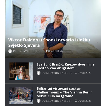
Viktor Daldon u Sponzi otvorio izložbu
Svjetlo Sjevera
DUBROVNIK INSIDER
07/08/2026
Eva Šulić Brajčić: Knežev dvor mi je
postao kao drugi dom
DUBROVNIK INSIDER
07/08/2026
Briljantni virtuozni sastav
Philharmonix – The Vienna Berlin
Music Club na Igrama
DUBROVNIK INSIDER
06/08/2026