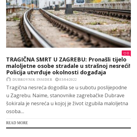
0
TRAGIČNA SMRT U ZAGREBU: Pronašli tijelo
maloljetne osobe stradale u strašnoj nesreći!
Policija utvrđuje okolnosti događaja
DUBROVNIK INSIDER
03/04/2022
Tragična nesreća dogodila se u subotu poslijepodne
u Zagrebu. Naime, stanovnike zagrebačke Dubrave
šokirala je nesreća u kojoj je život izgubila maloljetna
osoba....
READ MORE