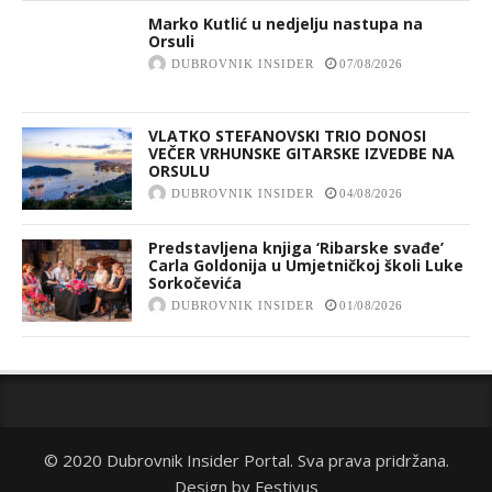
Marko Kutlić u nedjelju nastupa na
Orsuli
DUBROVNIK INSIDER
07/08/2026
VLATKO STEFANOVSKI TRIO DONOSI
VEČER VRHUNSKE GITARSKE IZVEDBE NA
ORSULU
DUBROVNIK INSIDER
04/08/2026
Predstavljena knjiga ‘Ribarske svađe’
Carla Goldonija u Umjetničkoj školi Luke
Sorkočevića
DUBROVNIK INSIDER
01/08/2026
© 2020 Dubrovnik Insider Portal. Sva prava pridržana.
Design by
Festivus