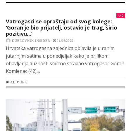
0
Vatrogasci se opraštaju od svog kolege:
‘Goran je bio prijatelj, ostavio je trag, širio
pozitivu…’
DUBROVNIK INSIDER
01/08/2022
Hrvatska vatrogasna zajednica objavila je u ranim
jutarnjim satima u ponedjeljak kako je prilikom
obavljanja dužnosti smrtno stradao vatrogasac Goran
Komlenac (42)....
READ MORE