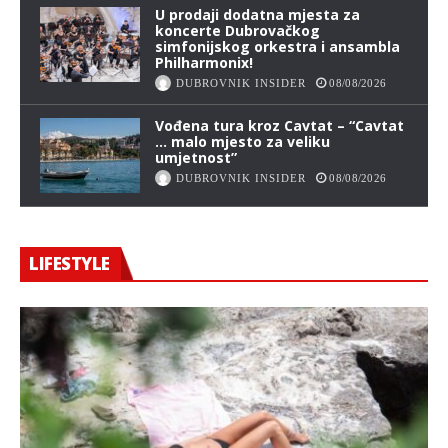
U prodaji dodatna mjesta za
koncerte Dubrovačkog
simfonijskog orkestra i ansambla
Philharmonix!
DUBROVNIK INSIDER
08/08/2026
Vođena tura kroz Cavtat – “Cavtat
… malo mjesto za veliku
umjetnost”
DUBROVNIK INSIDER
08/08/2026
LIFESTYLE