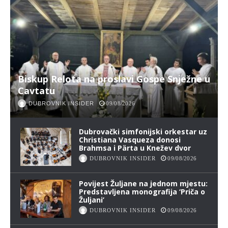
Biskup Relota na proslavi Gospe Snježne u
Cavtatu
DUBROVNIK INSIDER
09/08/2026
Dubrovački simfonijski orkestar uz
Christiana Vasqueza donosi
Brahmsa i Pärta u Knežev dvor
DUBROVNIK INSIDER
09/08/2026
Povijest Žuljane na jednom mjestu:
Predstavljena monografija ‘Priča o
Žuljani’
DUBROVNIK INSIDER
09/08/2026