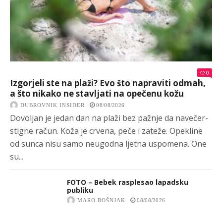
0
Izgorjeli ste na plaži? Evo što napraviti odmah,
a što nikako ne stavljati na opečenu kožu
DUBROVNIK INSIDER
08/08/2026
Dovoljan je jedan dan na plaži bez pažnje da navečer-
stigne račun. Koža je crvena, peče i zateže. Opekline
od sunca nisu samo neugodna ljetna uspomena. One
su...
FOTO – Bebek rasplesao lapadsku
publiku
MARO BOŠNJAK
08/08/2026