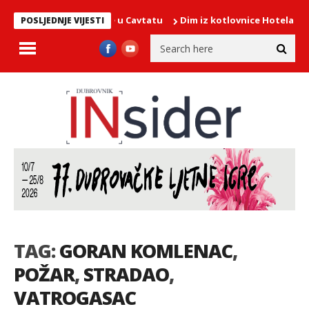
slavi Gospe Snježne u Cavtatu
Dim iz kotlovnice Hotela More, na 
POSLJEDNJE VIJESTI
TAG:
GORAN KOMLENAC
,
POŽAR
,
STRADAO
,
VATROGASAC