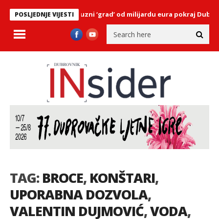
li snage: Grade luksuzni ‘grad’ od milijardu eura pokraj Dubrovnika
POSLJEDNJE VIJESTI
TAG:
BROCE
,
KONŠTARI
,
UPORABNA DOZVOLA
,
VALENTIN DUJMOVIĆ
,
VODA
,