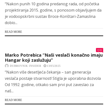
“Nakon punih 10 godina predanog rada, od početka
projektiranja 2015. godine, s ponosom objavljujem da
je vodoopskrbni sustav Broce-Konštari-Zamaslina
dobio...
READ MORE
0
Marko Potrebica “Naši veslači konačno imaju
Hangar koji zaslužuju”
DUBROVNIK INSIDER
13/05/2025
“Nakon više desetljeća čekanja – san generacija
veslača postaje stvarnost! Stigla je uporabna dozvola
Od 1992. godine, otkako sam prvi put zaveslao za
naš...
READ MORE