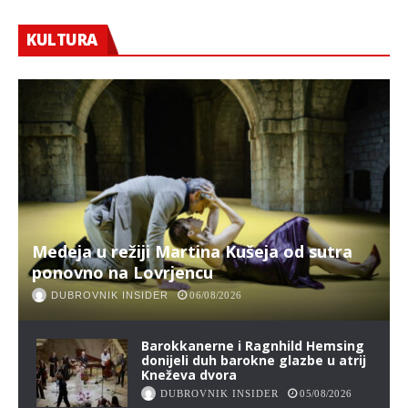
KULTURA
Medeja u režiji Martina Kušeja od sutra
ponovno na Lovrjencu
DUBROVNIK INSIDER
06/08/2026
Barokkanerne i Ragnhild Hemsing
donijeli duh barokne glazbe u atrij
Kneževa dvora
DUBROVNIK INSIDER
05/08/2026