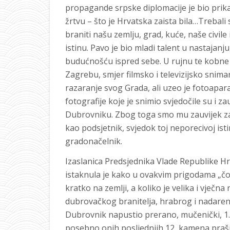
propagande srpske diplomacije je bio prik
žrtvu – što je Hrvatska zaista bila…Trebali
braniti našu zemlju, grad, kuće, naše civile 
istinu. Pavo je bio mladi talent u nastajanju
budućnošću ispred sebe. U rujnu te kobne
Zagrebu, smjer filmsko i televizijsko snimanj
razaranje svog Grada, ali uzeo je fotoapara
fotografije koje je snimio svjedočile su i z
Dubrovniku. Zbog toga smo mu zauvijek zahv
kao podsjetnik, svjedok toj neporecivoj ist
gradonačelnik.
Izaslanica Predsjednika Vlade Republike Hr
istaknula je kako u ovakvim prigodama „čov
kratko na zemlji, a koliko je velika i vječna
dubrovačkog branitelja, hrabrog i nadaren
Dubrovnik napustio prerano, mučenički, 1. 
posebno onih posljednjih 12, kamena praši