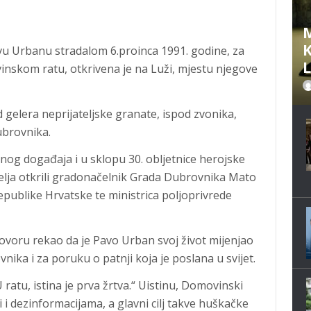
M
K
 Urbanu stradalom 6.proinca 1991. godine, za
nskom ratu, otkrivena je na Luži, mjestu njegove
 gelera neprijateljske granate, ispod zvonika,
ubrovnika.
nog događaja i u sklopu 30. obljetnice herojske
elja otkrili gradonačelnik Grada Dubrovnika Mato
epublike Hrvatske te ministrica poljoprivrede
voru rekao da je Pavo Urban svoj život mijenjao
nika i za poruku o patnji koja je poslana u svijet.
U ratu, istina je prva žrtva.“ Uistinu, Domovinski
i i dezinformacijama, a glavni cilj takve huškačke