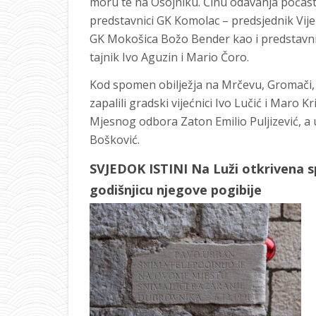
moru te na Osojniku. Činu odavanja počasti
predstavnici GK Komolac – predsjednik Vijeć
GK Mokošica Božo Bender kao i predstavnic
tajnik Ivo Aguzin i Mario Čoro.
Kod spomen obilježja na Mrčevu, Gromači, u
zapalili gradski vijećnici Ivo Lučić i Maro K
Mjesnog odbora Zaton Emilio Puljizević, 
Bošković.
SVJEDOK ISTINI Na Luži otkrivena 
godišnjicu njegove pogibije