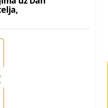
jima uz Dan
elja,