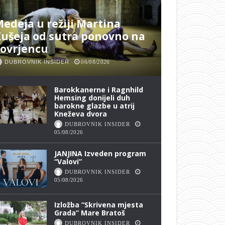
edeja u režiji Martina
ušeja od sutra ponovno na
Lovrjencu
DUBROVNIK INSIDER
06/08/2026
Barokkanerne i Ragnhild
Hemsing donijeli duh
barokne glazbe u atrij
Kneževa dvora
DUBROVNIK INSIDER
05/08/2026
JANJINA Izveden program
“Valovi”
DUBROVNIK INSIDER
05/08/2026
Izložba “Skrivena mjesta
Grada” Mare Bratoš
DUBROVNIK INSIDER