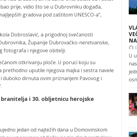
rebao prije, vidio što se u Dubrovniku događa,
 najljepših gradova pod zaštitom UNESCO-a“,
VL
VE
ola Dobroslavić, a prigodnoj svečanosti
NA
a Dubrovnika, Županije Dubrovačko-neretvanske,
g fotografa i njegove obitelji.
U u
ečanom otkrivanju ploče. U poruci koju su
nas
a prethodno uputile njegova majka i sestra navele
jed
a i duboko dirnuta ovim priznanjem Pavovog i
osn
.
branitelja i 30. obljetnicu herojske
, ujedno jedan od najtežih dana u Domovinskom