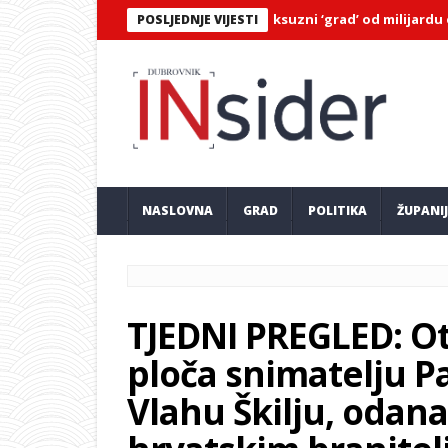
 Džeko udružili snage: Grade luksuzni ‘grad’ od milijardu eura pok
POSLJEDNJE VIJESTI
NASLOVNA
GRAD
POLITIKA
ŽUPANI
TJEDNI PREGLED: O
ploča snimatelju P
Vlahu Škilju, odan