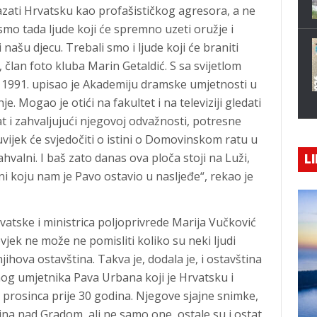
azati Hrvatsku kao profašističkog agresora, a ne
 smo tada ljude koji će spremno uzeti oružje i
i našu djecu. Trebali smo i ljude koji će braniti
, član foto kluba Marin Getaldić. S sa svijetlom
 1991. upisao je Akademiju dramske umjetnosti u
e. Mogao je otići na fakultet i na televiziji gledati
t i zahvaljujući njegovoj odvažnosti, potresne
auvijek će svjedočiti o istini o Domovinskom ratu u
alni. I baš zato danas ova ploča stoji na Luži,
LI
ini koju nam je Pavo ostavio u nasljeđe“, rekao je
vatske i ministrica poljoprivrede Marija Vučković
jek ne može ne pomisliti koliko su neki ljudi
 njihova ostavština. Takva je, dodala je, i ostavština
og umjetnika Pava Urbana koji je Hrvatsku i
prosinca prije 30 godina. Njegove sjajne snimke,
na nad Gradom, ali ne samo one, ostale su i ostat