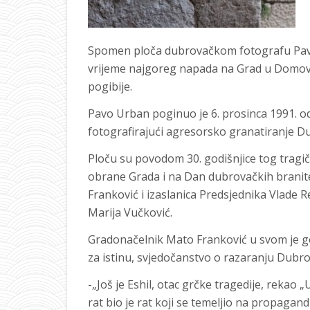
Spomen ploča dubrovačkom fotografu Pavu
vrijeme najgoreg napada na Grad u Domovi
pogibije.
Pavo Urban poginuo je 6. prosinca 1991. od
fotografirajući agresorsko granatiranje D
Ploču su povodom 30. godišnjice tog tragič
obrane Grada i na Dan dubrovačkih branit
Franković i izaslanica Predsjednika Vlade R
Marija Vučković.
Gradonačelnik Mato Franković u svom je go
za istinu, svjedočanstvo o razaranju Dubrov
-„Još je Eshil, otac grčke tragedije, rekao „
rat bio je rat koji se temeljio na propagand