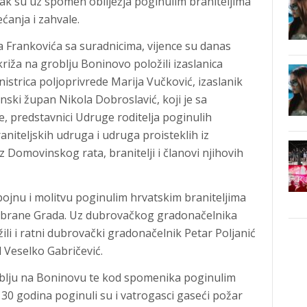
ljak su uz spomen obilježja poginulim braniteljima
ećanja i zahvale.
Frankovića sa suradnicima, vijence su danas
riža na groblju Boninovo položili izaslanica
istrica poljoprivrede Marija Vučković, izaslanik
ski župan Nikola Dobroslavić, koji je sa
e, predstavnici Udruge roditelja poginulih
aniteljskih udruga i udruga proisteklih iz
 Domovinskog rata, branitelji i članovi njihovih
ojnu i molitvu poginulim hrvatskim braniteljima
ta obrane Grada. Uz dubrovačkog gradonačelnika
ili i ratni dubrovački gradonačelnik Petar Poljanić
 Veselko Gabričević.
oblju na Boninovu te kod spomenika poginulim
30 godina poginuli su i vatrogasci gaseći požar