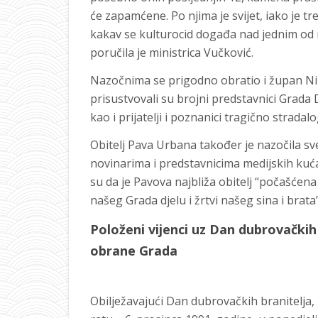
će zapamćene. Po njima je svijet, iako je t
kakav se kulturocid događa nad jednim od
poručila je ministrica Vučković.
Nazočnima se prigodno obratio i župan Nik
prisustvovali su brojni predstavnici Grad
kao i prijatelji i poznanici tragično stradalo
Obitelj Pava Urbana također je nazočila sv
novinarima i predstavnicima medijskih kuć
su da je Pavova najbliža obitelj “počašćen
našeg Grada djelu i žrtvi našeg sina i brata”
Položeni vijenci uz Dan dubrovačkih 
obrane Grada
Obilježavajući Dan dubrovačkih branitelja