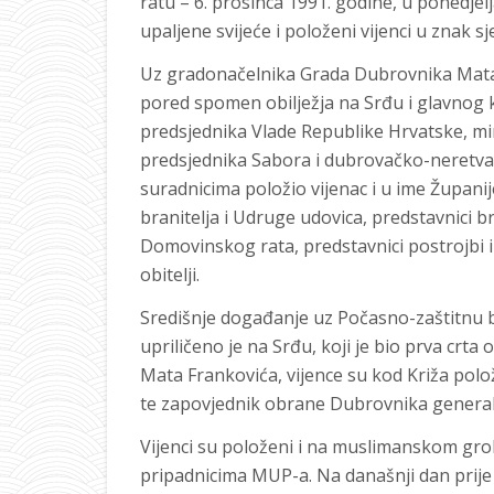
ratu – 6. prosinca 1991. godine, u ponedje
upaljene svijeće i položeni vijenci u znak sj
Uz gradonačelnika Grada Dubrovnika Mata 
pored spomen obilježja na Srđu i glavnog k
predsjednika Vlade Republike Hrvatske, min
predsjednika Sabora i dubrovačko-neretvan
suradnicima položio vijenac i u ime Županij
branitelja i Udruge udovica, predstavnici br
Domovinskog rata, predstavnici postrojbi iz
obitelji.
Središnje događanje uz Počasno-zaštitnu b
upriličeno je na Srđu, koji je bio prva cr
Mata Frankovića, vijence su kod Križa polož
te zapovjednik obrane Dubrovnika general
Vijenci su položeni i na muslimanskom gr
pripadnicima MUP-a. Na današnji dan prije 