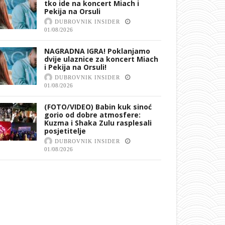
tko ide na koncert Miach i
Pekija na Orsuli
DUBROVNIK INSIDER
01/08/2026
NAGRADNA IGRA! Poklanjamo
dvije ulaznice za koncert Miach
i Pekija na Orsuli!
DUBROVNIK INSIDER
01/08/2026
(FOTO/VIDEO) Babin kuk sinoć
gorio od dobre atmosfere:
Kuzma i Shaka Zulu rasplesali
posjetitelje
DUBROVNIK INSIDER
01/08/2026