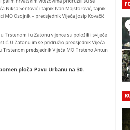
 palim hrvatskim vitezovima pridružili su se
F
a Nikša Sentović i tajnik Ivan Majstorović, tajnik
i MO Osojnik – predsjednik Vijeća Josip Kovačić,
 Trstenom i u Zatonu vijence su položili i svijeće
ristić. U Zatonu im se pridružio predsjednik Vijeća
a u Trstenom predsjednik Vijeća MO Trsteno Antun
F
spomen ploča Pavu Urbanu na 30.
n
K