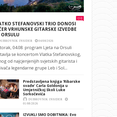
0
ATKO STEFANOVSKI TRIO DONOSI
ČER VRHUNSKE GITARSKE IZVEDBE
 ORSULU
DUBROVNIK INSIDER
04/08/2026
torak, 04.08. program Ljeta na Orsuli
tavlja se koncertom Vlatka Stefanovskog,
nog od najcjenjenijih svjetskih gitarista i
ivača legendarne grupe Leb i Sol....
Predstavljena knjiga ‘Ribarske
svađe’ Carla Goldonija u
Umjetničkoj školi Luke
Sorkočevića
DUBROVNIK INSIDER
01/08/2026
IZVUKLI SMO DOBITNIKA: Evo