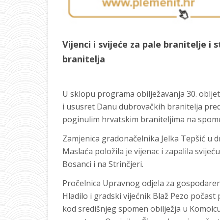
Vijenci i svijeće za pale branitelje 
branitelja
U sklopu programa obilježavanja 30. oblj
i ususret Danu dubrovačkih branitelja pre
poginulim hrvatskim braniteljima na spom
Zamjenica gradonačelnika Jelka Tepšić u dr
Maslaća položila je vijenac i zapalila svije
Bosanci i na Strinčjeri.
Pročelnica Upravnog odjela za gospodaren
Hladilo i gradski vijećnik Blaž Pezo počast 
kod središnjeg spomen obilježja u Komolcu,