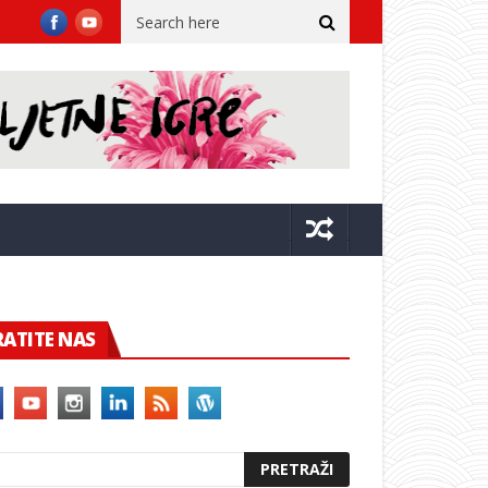
ilin žal u Lumbardi
Tjedni pregled poslova: Hrvatski Telekom, S
RATITE NAS