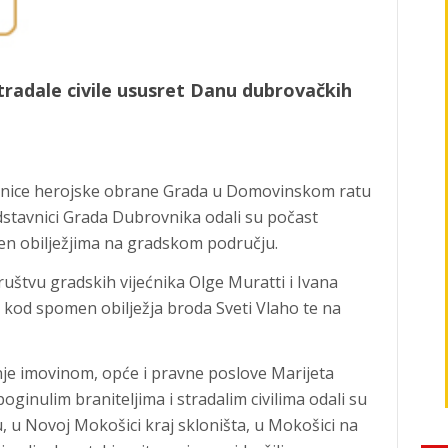
i stradale civile ususret Danu dubrovačkih
etnice herojske obrane Grada u Domovinskom ratu
dstavnici Grada Dubrovnika odali su počast
en obilježjima na gradskom području.
uštvu gradskih vijećnika Olge Muratti i Ivana
ću kod spomen obilježja broda Sveti Vlaho te na
je imovinom, opće i pravne poslove Marijeta
poginulim braniteljima i stradalim civilima odali su
 u Novoj Mokošici kraj skloništa, u Mokošici na