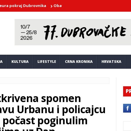
raj Dubrovnika
Obavijest o prestanku onečišćenja mora na plaži B
JA
KULTURA
LIFESTYLE
CRNA KRONIKA
HRVATSKA
P
tkrivena spomen
avu Urbanu i policajcu
a počast poginulim