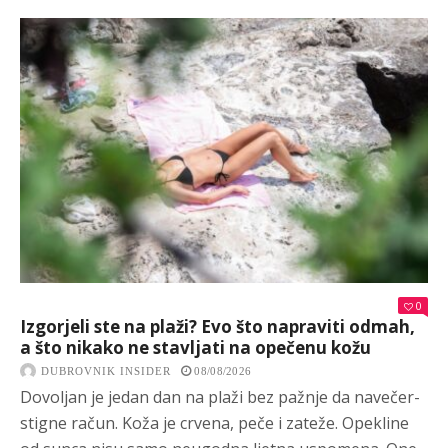
0
Izgorjeli ste na plaži? Evo što napraviti odmah,
a što nikako ne stavljati na opečenu kožu
DUBROVNIK INSIDER
08/08/2026
Dovoljan je jedan dan na plaži bez pažnje da navečer-
stigne račun. Koža je crvena, peče i zateže. Opekline