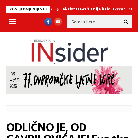
Taksist u Gružu nije htio ukrcati Dubrovčan
POSLJEDNJE VIJESTI
ODLIČNO JE, OD