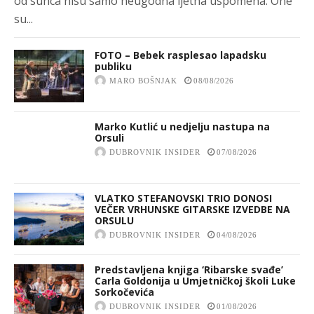
od sunca nisu samo neugodna ljetna uspomena. One
su...
FOTO – Bebek rasplesao lapadsku
publiku
MARO BOŠNJAK
08/08/2026
Marko Kutlić u nedjelju nastupa na
Orsuli
DUBROVNIK INSIDER
07/08/2026
VLATKO STEFANOVSKI TRIO DONOSI
VEČER VRHUNSKE GITARSKE IZVEDBE NA
ORSULU
DUBROVNIK INSIDER
04/08/2026
Predstavljena knjiga ‘Ribarske svađe’
Carla Goldonija u Umjetničkoj školi Luke
Sorkočevića
DUBROVNIK INSIDER
01/08/2026