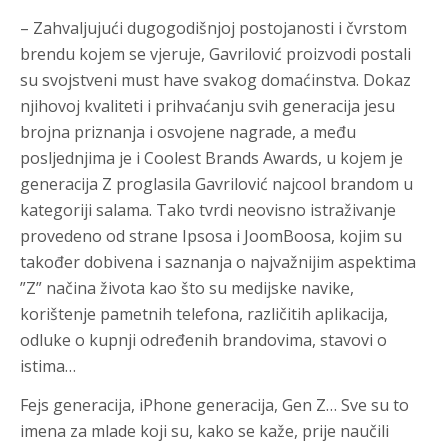
– Zahvaljujući dugogodišnjoj postojanosti i čvrstom
brendu kojem se vjeruje, Gavrilović proizvodi postali
su svojstveni must have svakog domaćinstva. Dokaz
njihovoj kvaliteti i prihvaćanju svih generacija jesu
brojna priznanja i osvojene nagrade, a među
posljednjima je i Coolest Brands Awards, u kojem je
generacija Z proglasila Gavrilović najcool brandom u
kategoriji salama. Tako tvrdi neovisno istraživanje
provedeno od strane Ipsosa i JoomBoosa, kojim su
također dobivena i saznanja o najvažnijim aspektima
”Z” načina života kao što su medijske navike,
korištenje pametnih telefona, različitih aplikacija,
odluke o kupnji određenih brandovima, stavovi o
istima…
Fejs generacija, iPhone generacija, Gen Z… Sve su to
imena za mlade koji su, kako se kaže, prije naučili