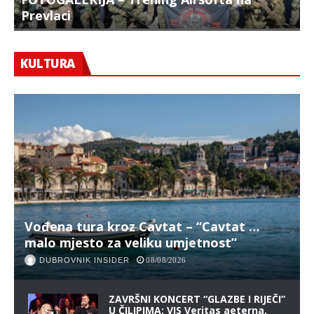
Prevlaci
F
KULTURA
Vođena tura kroz Cavtat – “Cavtat …
malo mjesto za veliku umjetnost”
DUBROVNIK INSIDER
08/08/2026
ZAVRŠNI KONCERT “GLAZBE I RIJEČI”
U ČILIPIMA: VIS Veritas aeterna,