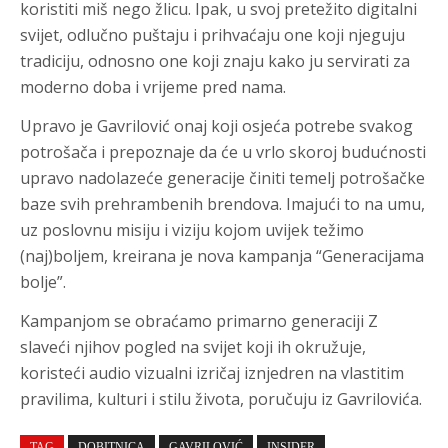
koristiti miš nego žlicu. Ipak, u svoj pretežito digitalni
svijet, odlučno puštaju i prihvaćaju one koji njeguju
tradiciju, odnosno one koji znaju kako ju servirati za
moderno doba i vrijeme pred nama.
Upravo je Gavrilović onaj koji osjeća potrebe svakog
potrošača i prepoznaje da će u vrlo skoroj budućnosti
upravo nadolazeće generacije činiti temelj potrošačke
baze svih prehrambenih brendova. Imajući to na umu,
uz poslovnu misiju i viziju kojom uvijek težimo
(naj)boljem, kreirana je nova kampanja “Generacijama
bolje”.
Kampanjom se obraćamo primarno generaciji Z
slaveći njihov pogled na svijet koji ih okružuje,
koristeći audio vizualni izričaj iznjedren na vlastitim
pravilima, kulturi i stilu života, poručuju iz Gavrilovića.
TAG
DOBITNICA
GAVRILOVIĆ
INSIDER