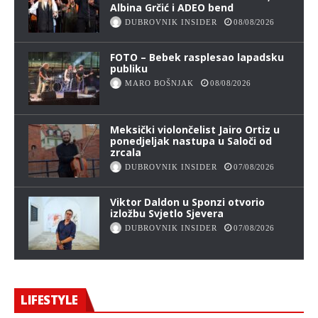
Albina Grčić i ADEO bend
DUBROVNIK INSIDER
08/08/2026
FOTO – Bebek rasplesao lapadsku
publiku
MARO BOŠNJAK
08/08/2026
Meksički violončelist Jairo Ortiz u
ponedjeljak nastupa u Saloči od
zrcala
DUBROVNIK INSIDER
07/08/2026
Viktor Daldon u Sponzi otvorio
izložbu Svjetlo Sjevera
DUBROVNIK INSIDER
07/08/2026
LIFESTYLE