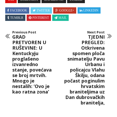
FACEBOOK
TWITTER
GOOGLE+
LINKEDIN
TUMBLR
PINTEREST
MAIL
Previous Post
Next Post
GRAD
TJEDNI
PRETVOREN U
PREGLED:
RUŠEVINE: U
Otkrivena
Kentuckyju
spomen ploča
proglašeno
snimatelju Pavu
izvanredno
Urbanu i
stanje, povećava
policajcu Vlahu
se broj mrtvih.
Škilju, odana
Mnogo je
počast poginulim
nestalih: ‘Ovo je
hrvatskim
kao ratna zona’
braniteljima uz
Dan dubrovačkih
branitelja,