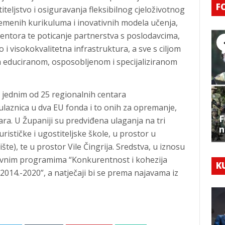
F
teljstvo i osiguravanja fleksibilnog cjeloživotnog
remenih kurikuluma i inovativnih modela učenja,
entora te poticanje partnerstva s poslodavcima,
i visokokvalitetna infrastruktura, a sve s ciljom
za educiranom, osposobljenom i specijaliziranom
e jednim od 25 regionalnih centara
ulaznica u dva EU fonda i to onih za opremanje,
F
ara. U Županiji su predviđena ulaganja na tri
n
rističke i ugostiteljske škole, u prostor u
te), te u prostor Vile Čingrija. Sredstva, u iznosu
tivnim programima “Konkurentnost i kohezija
K
i 2014.-2020”, a natječaji bi se prema najavama iz