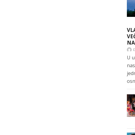
VL
VE
NA
U u
nas
jed
osn