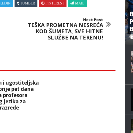
KEDIN
TUMBLR
PINTEREST
MAIL
B
Next Post
P
TEŠKA PROMETNA NESREĆA
B
KOD ŠUMETA, SVE HITNE
SLUŽBE NA TERENU!
a i ugostiteljska
prije pet dana
a profesora
 jezika za
 razrede