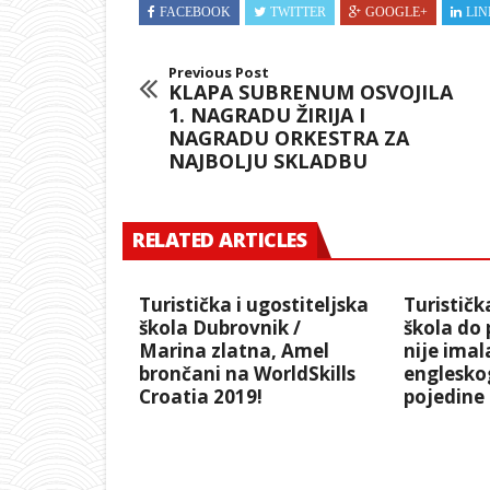
FACEBOOK
TWITTER
GOOGLE+
LIN
Previous Post
KLAPA SUBRENUM OSVOJILA
1. NAGRADU ŽIRIJA I
NAGRADU ORKESTRA ZA
NAJBOLJU SKLADBU
RELATED ARTICLES
Turistička i ugostiteljska
Turističk
škola Dubrovnik /
škola do 
Marina zlatna, Amel
nije imal
brončani na WorldSkills
engleskog
Croatia 2019!
pojedine