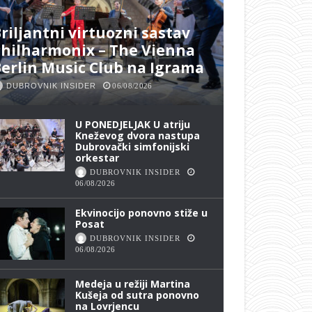
riljantni virtuozni sastav
hilharmonix – The Vienna
erlin Music Club na Igrama
DUBROVNIK INSIDER
06/08/2026
U PONEDJELJAK U atriju
Kneževog dvora nastupa
Dubrovački simfonijski
orkestar
DUBROVNIK INSIDER
06/08/2026
Ekvinocijo ponovno stiže u
Posat
DUBROVNIK INSIDER
06/08/2026
Medeja u režiji Martina
Kušeja od sutra ponovno
na Lovrjencu