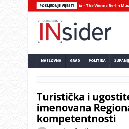
antni virtuozni sastav Philharmonix – The Vienna Berlin Music Club
POSLJEDNJE VIJESTI
NASLOVNA
GRAD
POLITIKA
ŽUPANI
Turistička i ugostit
imenovana Region
kompetentnosti