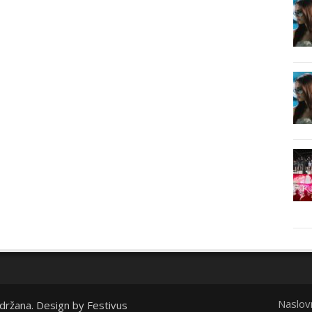
Naslov
idržana. Design by
Festivus