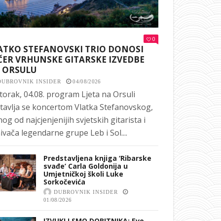
0
ATKO STEFANOVSKI TRIO DONOSI
ČER VRHUNSKE GITARSKE IZVEDBE
 ORSULU
DUBROVNIK INSIDER
04/08/2026
torak, 04.08. program Ljeta na Orsuli
tavlja se koncertom Vlatka Stefanovskog,
nog od najcjenjenijih svjetskih gitarista i
ivača legendarne grupe Leb i Sol....
Predstavljena knjiga ‘Ribarske
svađe’ Carla Goldonija u
Umjetničkoj školi Luke
Sorkočevića
DUBROVNIK INSIDER
01/08/2026
IZVUKLI SMO DOBITNIKA: Evo