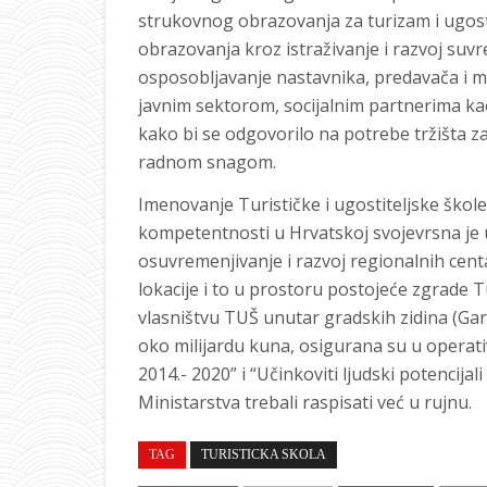
strukovnog obrazovanja za turizam i ugosti
obrazovanja kroz istraživanje i razvoj suv
osposobljavanje nastavnika, predavača i m
javnim sektorom, socijalnim partnerima kao 
kako bi se odgovorilo na potrebe tržišta 
radnom snagom.
Imenovanje Turističke i ugostiteljske škol
kompetentnosti u Hrvatskoj svojevrsna je 
osuvremenjivanje i razvoj regionalnih cent
lokacije i to u prostoru postojeće zgrade Tu
vlasništvu TUŠ unutar gradskih zidina (Gariš
oko milijardu kuna, osigurana su u opera
2014.- 2020” i “Učinkoviti ljudski potencijal
Ministarstva trebali raspisati već u rujnu.
TAG
TURISTICKA SKOLA