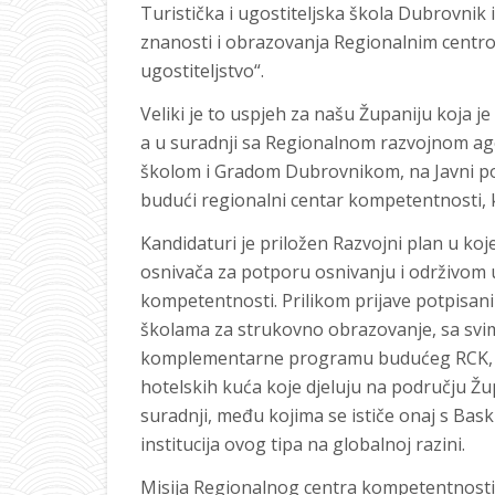
Turistička i ugostiteljska škola Dubrovni
znanosti i obrazovanja Regionalnim centr
ugostiteljstvo“.
Veliki je to uspjeh za našu Županiju koja 
a u suradnji sa Regionalnom razvojnom ag
školom i Gradom Dubrovnikom, na Javni poz
budući regionalni centar kompetentnosti, ka
Kandidaturi je priložen Razvojni plan u ko
osnivača za potporu osnivanju i održivom
kompetentnosti. Prilikom prijave potpisani
školama za strukovno obrazovanje, sa svim 
komplementarne programu budućeg RCK, s
hotelskih kuća koje djeluju na području Žu
suradnji, među kojima se ističe onaj s Bask
institucija ovog tipa na globalnoj razini.
Misija Regionalnog centra kompetentnosti j