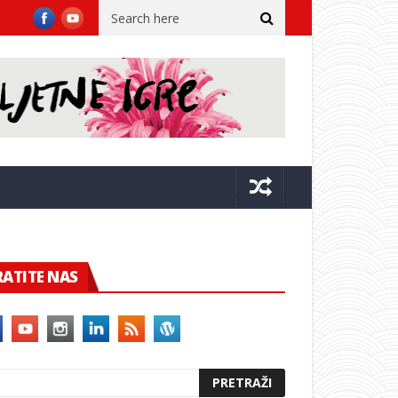
vački simfonijski orkestar
Ekvinocijo ponovno stiže u Posat
RATITE NAS