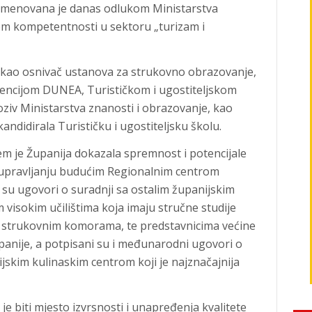
k imenovana je danas odlukom Ministarstva
om kompetentnosti u sektoru „turizam i
je kao osnivač ustanova za strukovno obrazovanje,
encijom DUNEA, Turističkom i ugostiteljskom
iv Ministarstva znanosti i obrazovanje, kao
ndidirala Turističku i ugostiteljsku školu.
jem je Županija dokazala spremnost i potencijale
 upravljanju budućim Regionalnim centrom
 su ugovori o suradnji sa ostalim županijskim
visokim učilištima koja imaju stručne studije
trukovnim komorama, te predstavnicima većine
panije, a potpisani su i međunarodni ugovori o
ijskim kulinaskim centrom koji je najznačajnija
e biti mjesto izvrsnosti i unapređenja kvalitete