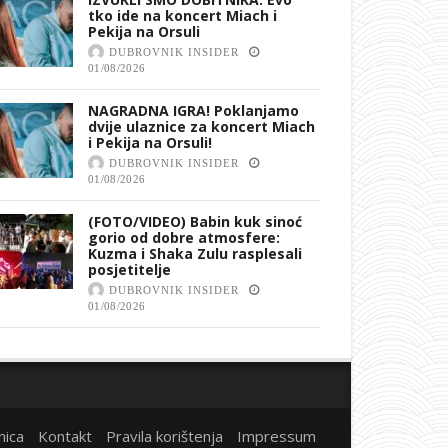
tko ide na koncert Miach i
Pekija na Orsuli
DUBROVNIK INSIDER
01/08/2026
NAGRADNA IGRA! Poklanjamo
dvije ulaznice za koncert Miach
i Pekija na Orsuli!
DUBROVNIK INSIDER
01/08/2026
(FOTO/VIDEO) Babin kuk sinoć
gorio od dobre atmosfere:
Kuzma i Shaka Zulu rasplesali
posjetitelje
DUBROVNIK INSIDER
01/08/2026
nica
Kontakt
Pravila korištenja
Impressum