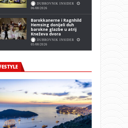
DUBROVNIK INSIDER
06/08/2026
Barokkanerne i Ragnhild
Hemsing donijeli duh
barokne glazbe u atrij
Kneževa dvora
DUBROVNIK INSIDER
05/08/2026
FESTYLE