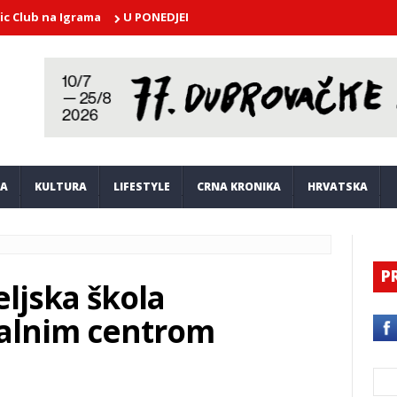
 na Igrama
U PONEDJELJAK U atriju Kneževog dvora nastupa Dubro
JA
KULTURA
LIFESTYLE
CRNA KRONIKA
HRVATSKA
P
eljska škola
alnim centrom