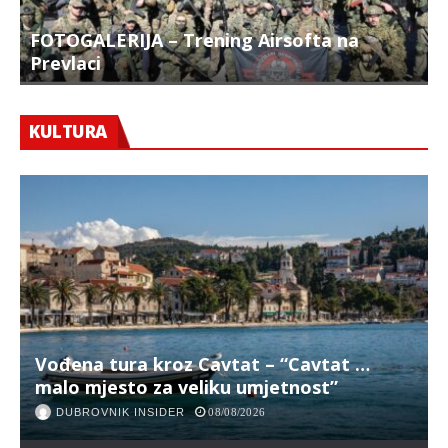
FOTOGALERIJA – Trening Airsofta na
Prevlaci
F
KULTURA
Vođena tura kroz Cavtat – “Cavtat …
malo mjesto za veliku umjetnost”
DUBROVNIK INSIDER
08/08/2026