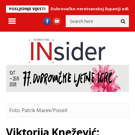
 Koliki dio plaće u Dubrovačko-neretvanskoj županiji odlazi na go
POSLJEDNJE VIJESTI
Foto: Patrik Macek/Pixsell
Viktorija Knežević: