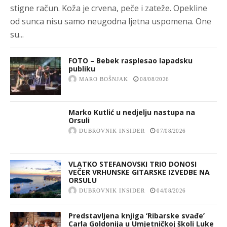
stigne račun. Koža je crvena, peče i zateže. Opekline
od sunca nisu samo neugodna ljetna uspomena. One
su...
FOTO – Bebek rasplesao lapadsku
publiku
MARO BOŠNJAK
08/08/2026
Marko Kutlić u nedjelju nastupa na
Orsuli
DUBROVNIK INSIDER
07/08/2026
VLATKO STEFANOVSKI TRIO DONOSI
VEČER VRHUNSKE GITARSKE IZVEDBE NA
ORSULU
DUBROVNIK INSIDER
04/08/2026
Predstavljena knjiga ‘Ribarske svađe’
Carla Goldonija u Umjetničkoj školi Luke