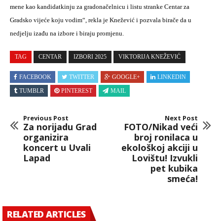
mene kao kandidatkinju za gradonačelnicu i listu stranke Centar za
Gradsko vijeće koju vodim“, rekla je Knežević i pozvala birače da u
nedjelju izađu na izbore i biraju promjenu.
TAG
CENTAR
IZBORI 2025
VIKTORIJA KNEŽEVIĆ
FACEBOOK
TWITTER
GOOGLE+
LINKEDIN
TUMBLR
PINTEREST
MAIL
Previous Post
Next Post
Za norijadu Grad
FOTO/Nikad veći
organizira
broj ronilaca u
koncert u Uvali
ekološkoj akciji u
Lapad
Lovištu! Izvukli
pet kubika
smeća!
RELATED ARTICLES