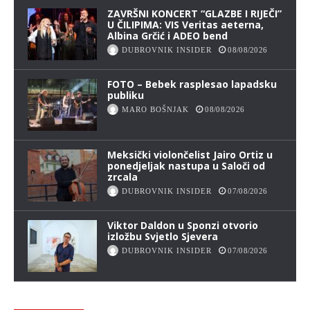
ZAVRŠNI KONCERT “GLAZBE I RIJEČI”
U ČILIPIMA: VIS Veritas aeterna,
Albina Grčić i ADEO bend
DUBROVNIK INSIDER
08/08/2026
FOTO – Bebek rasplesao lapadsku
publiku
MARO BOŠNJAK
08/08/2026
Meksički violončelist Jairo Ortiz u
ponedjeljak nastupa u Saloči od
zrcala
DUBROVNIK INSIDER
07/08/2026
Viktor Daldon u Sponzi otvorio
izložbu Svjetlo Sjevera
DUBROVNIK INSIDER
07/08/2026