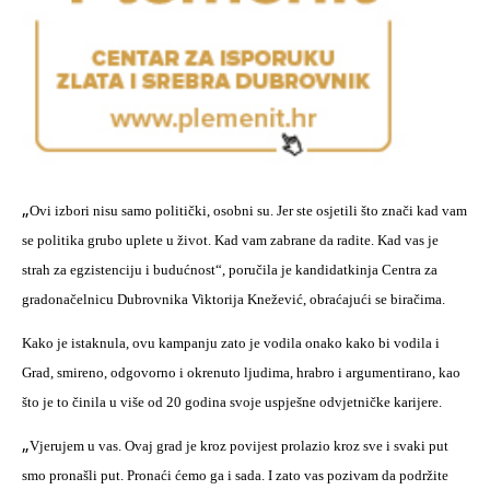
„
Ovi izbori nisu samo politički, osobni su. Jer ste osjetili što znači kad vam
se politika grubo uplete u život. Kad vam zabrane da radite. Kad vas je
strah za egzistenciju i budućnost“, poručila je kandidatkinja Centra za
gradonačelnicu Dubrovnika
Viktorija Knežević
, obraćajući se biračima.
Kako je istaknula, ovu kampanju zato je vodila onako kako bi vodila i
Grad, smireno, odgovorno i okrenuto ljudima, hrabro i argumentirano, kao
što je to činila u više od 20 godina svoje uspješne odvjetničke karijere.
„
Vjerujem u vas. Ovaj grad je kroz povijest prolazio kroz sve i svaki put
smo pronašli put. Pronaći ćemo ga i sada. I zato vas pozivam da podržite