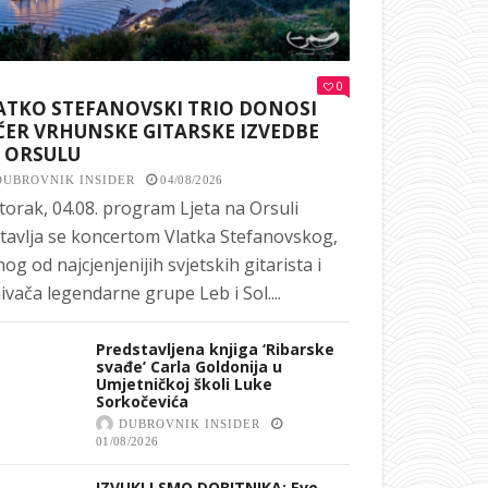
0
ATKO STEFANOVSKI TRIO DONOSI
ČER VRHUNSKE GITARSKE IZVEDBE
 ORSULU
DUBROVNIK INSIDER
04/08/2026
torak, 04.08. program Ljeta na Orsuli
tavlja se koncertom Vlatka Stefanovskog,
nog od najcjenjenijih svjetskih gitarista i
ivača legendarne grupe Leb i Sol....
Predstavljena knjiga ‘Ribarske
svađe’ Carla Goldonija u
Umjetničkoj školi Luke
Sorkočevića
DUBROVNIK INSIDER
01/08/2026
IZVUKLI SMO DOBITNIKA: Evo