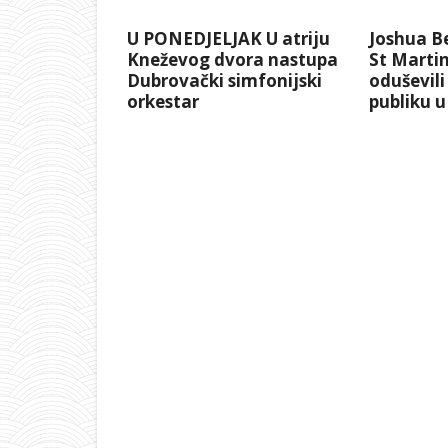
U PONEDJELJAK U atriju
Joshua Be
Kneževog dvora nastupa
St Martin
Dubrovački simfonijski
oduševili
orkestar
publiku u