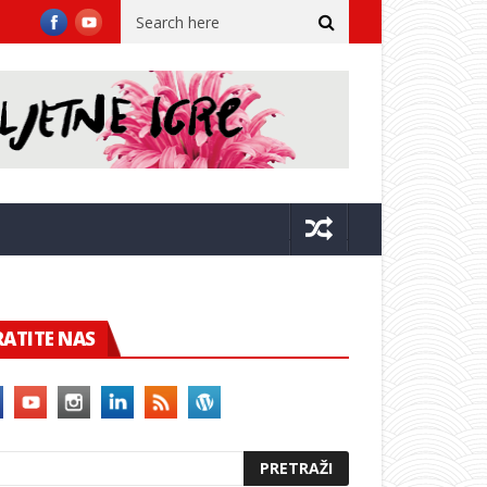
o stiže u Posat
Održana Vinska noć u Blatu: Predstavilo se više o
RATITE NAS