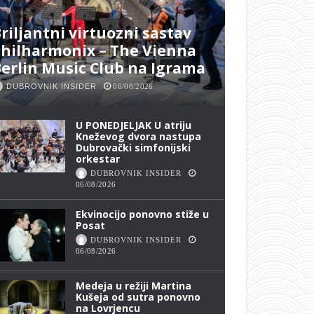
riljantni virtuozni sastav
hilharmonix – The Vienna
erlin Music Club na Igrama
DUBROVNIK INSIDER
06/08/2026
U PONEDJELJAK U atriju
Kneževog dvora nastupa
Dubrovački simfonijski
orkestar
DUBROVNIK INSIDER
06/08/2026
Ekvinocijo ponovno stiže u
Posat
DUBROVNIK INSIDER
06/08/2026
Medeja u režiji Martina
Kušeja od sutra ponovno
na Lovrjencu