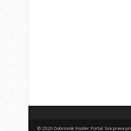
© 2020 Dubrovnik Insider Portal. Sva prava pr