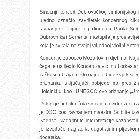
Sinoćnji koncert Dubrovačkog simfonijskog 
ujedno označio završetak koncertnog cikl
ravnanjem talijanskog dirigenta Paola Scib
Dubrovnika i Sorrenta, nastupila je proslavl
koja je svirala na svojoj vrijednoj violini Anto
Koncert je započeo Mozartovim djelima. Najpr
čega je uslijedio Koncert za violinu i orkest
zašto se ubraja među najuglednije svjetske v
priznanja, uključujući pobjede na prestižn
Helsinkiju, kao i UNESCO-ovo priznanje „Umje
Potom je publika čula solisticu u virtuoznoj 
je DSO pod ravnanjem maestra Scibilie izve
Saënsa. Nadahnute interpretacije kazahstan
je izvođače nagradila dugotrajnim pljeskom 
dodataka.