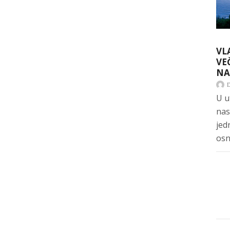
VL
VE
NA
U u
nas
jed
osn