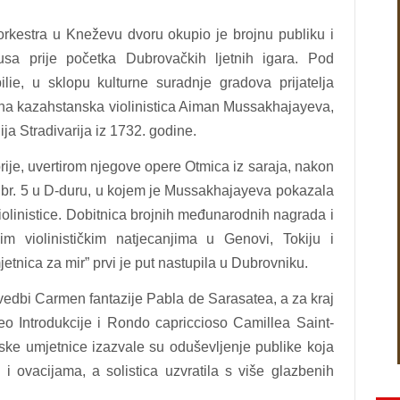
orkestra u Kneževu dvoru okupio je brojnu publiku i
usa prije početka Dubrovačkih ljetnih igara.
Pod
ilie, u sklopu kulturne suradnje gradova prijatelja
jena kazahstanska violinistica Aiman Mussakhajayeva,
nija Stradivarija iz 1732. godine.
ije, uvertirom njegove opere Otmica iz saraja, nakon
ar br. 5 u D-duru, u kojem je Mussakhajayeva pokazala
iolinistice. Dobitnica brojnih međunarodnih nagrada i
im violinističkim natjecanjima u Genovi, Tokiju i
tnica za mir” prvi je put nastupila u Dubrovniku.
izvedbi Carmen fantazije Pabla de Sarasatea, a za kraj
o Introdukcije i Rondo capriccioso Camillea Saint-
ske umjetnice izazvale su oduševljenje publike koja
i ovacijama, a solistica uzvratila s više glazbenih