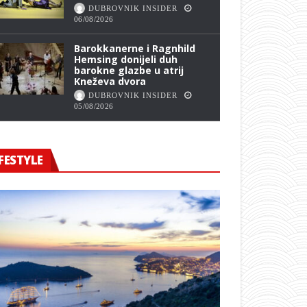
DUBROVNIK INSIDER
06/08/2026
Barokkanerne i Ragnhild
Hemsing donijeli duh
barokne glazbe u atrij
Kneževa dvora
DUBROVNIK INSIDER
05/08/2026
FESTYLE