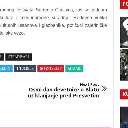
F
arodnog festivala Sorrento Classica, još se jednom
kulture i međunarodne suradnje. Redovno veliku
ulturnih ustanova i glazbenika, potičući zajedničke
ateljske veze.
R
STRADIVARI
F
KEDIN
TUMBLR
PINTEREST
MAIL
n
Next Post
Osmi dan devetnice u Blatu
K
uz klanjanje pred Presvetim