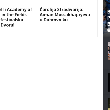
ll i Academy of
Čarolija Stradivarija:
B
 in the Fields
Aiman Mussakhajayeva
P
 festivalsku
u Dubrovniku
B
 Dvoru!