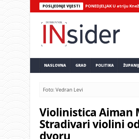
U PONEDJELJAK U atriju Kneževog d
POSLJEDNJE VIJESTI
NASLOVNA
GRAD
POLITIKA
ŽUPANI
Foto: Vedran Levi
Violinistica Aiman
Stradivari violini 
dvoru