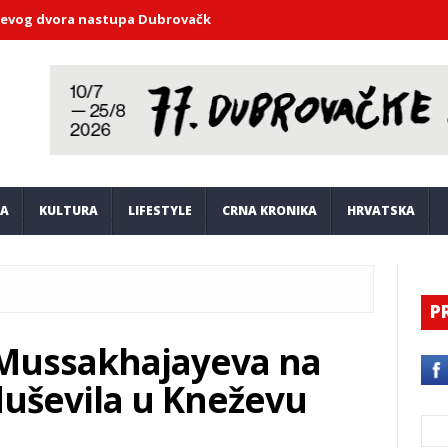
vora nastupa Dubrovački simfonijski orkestar
Ekvinocijo ponovn
JA
KULTURA
LIFESTYLE
CRNA KRONIKA
HRVATSKA
P
 Mussakhajayeva na
oduševila u Kneževu