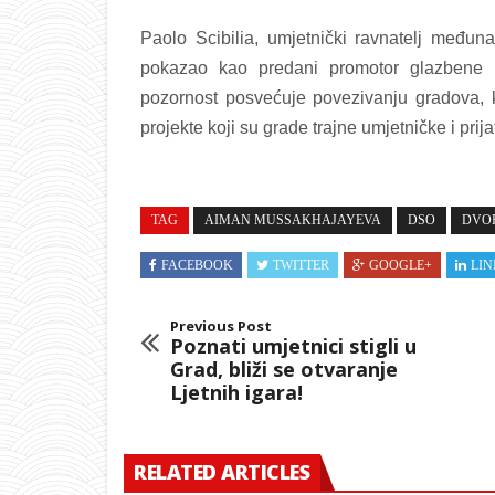
Paolo Scibilia, umjetnički ravnatelj međun
pokazao kao predani promotor glazbene 
pozornost posvećuje povezivanju gradova, k
projekte koji su grade trajne umjetničke i prij
TAG
AIMAN MUSSAKHAJAYEVA
DSO
DVO
FACEBOOK
TWITTER
GOOGLE+
LIN
Previous Post
Poznati umjetnici stigli u
Grad, bliži se otvaranje
Ljetnih igara!
RELATED ARTICLES