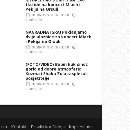
tko ide na koncert Miach i
Pekija na Orsuli
DUBROVNIK INSIDER
01/08/2026
NAGRADNA IGRA! Poklanjamo
dvije ulaznice za koncert Miach
i Pekija na Orsuli!
DUBROVNIK INSIDER
01/08/2026
(FOTO/VIDEO) Babin kuk sinoć
gorio od dobre atmosfere:
Kuzma i Shaka Zulu rasplesali
posjetitelje
DUBROVNIK INSIDER
01/08/2026
nica
Kontakt
Pravila korištenja
Impressum