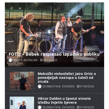
FOTO – Bebek rasplesao lapadsku publiku
MARO BOŠNJAK
08/08/2026
Meksički violončelist Jairo Ortiz u
ponedjeljak nastupa u Saloči od
zrcala
DUBROVNIK INSIDER
07/08/2026
Viktor Daldon u Sponzi otvorio
izložbu Svjetlo Sjevera
DUBROVNIK INSIDER
07/08/2026