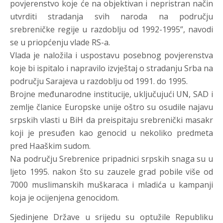
povjerenstvo koje će na objektivan i nepristran način
utvrditi stradanja svih naroda na području
srebreničke regije u razdoblju od 1992-1995”, navodi
se u priopćenju vlade RS-a.
Vlada je naložila i uspostavu posebnog povjerenstva
koje bi ispitalo i napravilo izvještaj o stradanju Srba na
području Sarajeva u razdoblju od 1991. do 1995.
Brojne međunarodne institucije, uključujući UN, SAD i
zemlje članice Europske unije oštro su osudile najavu
srpskih vlasti u BiH da preispitaju srebrenički masakr
koji je presuđen kao genocid u nekoliko predmeta
pred Haaškim sudom.
Na području Srebrenice pripadnici srpskih snaga su u
ljeto 1995. nakon što su zauzele grad pobile više od
7000 muslimanskih muškaraca i mladića u kampanji
koja je ocijenjena genocidom.
Sjedinjene Države u srijedu su optužile Republiku