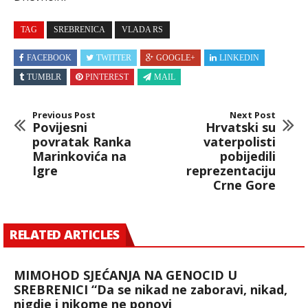
TAG
SREBRENICA
VLADA RS
FACEBOOK
TWITTER
GOOGLE+
LINKEDIN
TUMBLR
PINTEREST
MAIL
Previous Post
Next Post
Povijesni
Hrvatski su
povratak Ranka
vaterpolisti
Marinkovića na
pobijedili
Igre
reprezentaciju
Crne Gore
RELATED ARTICLES
MIMOHOD SJEĆANJA NA GENOCID U
SREBRENICI “Da se nikad ne zaboravi, nikad,
nigdje i nikome ne ponovi