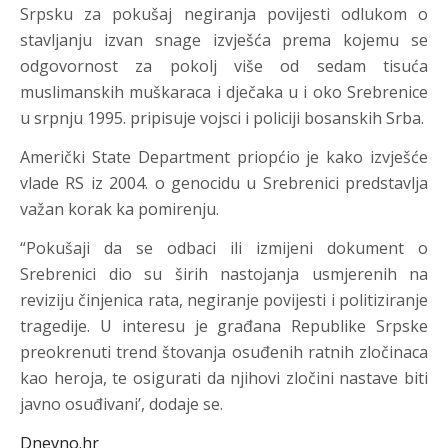
Srpsku za pokušaj negiranja povijesti odlukom o
stavljanju izvan snage izvješća prema kojemu se
odgovornost za pokolj više od sedam tisuća
muslimanskih muškaraca i dječaka u i oko Srebrenice
u srpnju 1995. pripisuje vojsci i policiji bosanskih Srba.
Američki State Department priopćio je kako izvješće
vlade RS iz 2004. o genocidu u Srebrenici predstavlja
važan korak ka pomirenju.
“Pokušaji da se odbaci ili izmijeni dokument o
Srebrenici dio su širih nastojanja usmjerenih na
reviziju činjenica rata, negiranje povijesti i politiziranje
tragedije. U interesu je građana Republike Srpske
preokrenuti trend štovanja osuđenih ratnih zločinaca
kao heroja, te osigurati da njihovi zločini nastave biti
javno osuđivani’, dodaje se.
Dnevno.hr