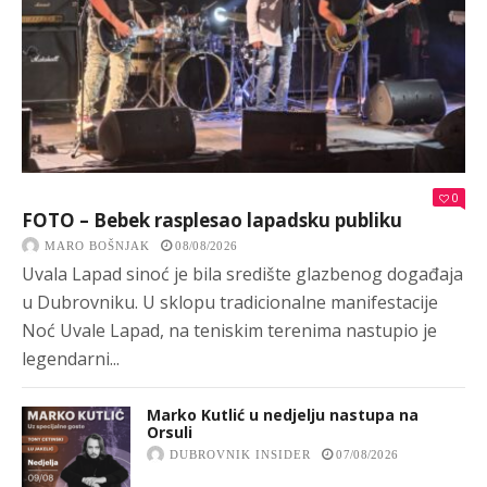
0
FOTO – Bebek rasplesao lapadsku publiku
MARO BOŠNJAK
08/08/2026
Uvala Lapad sinoć je bila središte glazbenog događaja
u Dubrovniku. U sklopu tradicionalne manifestacije
Noć Uvale Lapad, na teniskim terenima nastupio je
legendarni...
Marko Kutlić u nedjelju nastupa na
Orsuli
DUBROVNIK INSIDER
07/08/2026