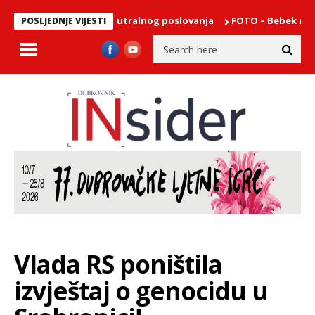
astavlja put CO₂ neutralnog poslovanja
FOTO – Bebek rasplesao
POSLJEDNJE VIJESTI
Vlada RS poništila
izvještaj o genocidu u