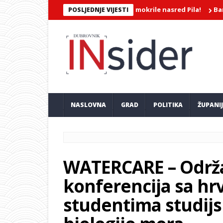
JEROJATNA SNIMKA/Dvije djevojke mokrile nasred Pila!
Barokkane
POSLJEDNJE VIJESTI
NASLOVNA
GRAD
POLITIKA
ŽUPANI
WATERCARE – Održ
konferencija sa hrv
studentima studij