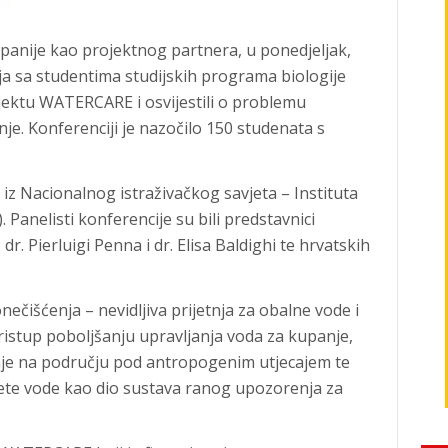
anije kao projektnog partnera, u ponedjeljak,
ija sa studentima studijskih programa biologije
ojektu WATERCARE i osvijestili o problemu
e. Konferenciji je nazočilo 150 studenata s
 iz Nacionalnog istraživačkog savjeta – Instituta
Panelisti konferencije su bili predstavnici
dr. Pierluigi Penna i dr. Elisa Baldighi te hrvatskih
ečišćenja – nevidljiva prijetnja za obalne vode i
ristup poboljšanju upravljanja voda za kupanje,
nje na području pod antropogenim utjecajem te
tete vode kao dio sustava ranog upozorenja za