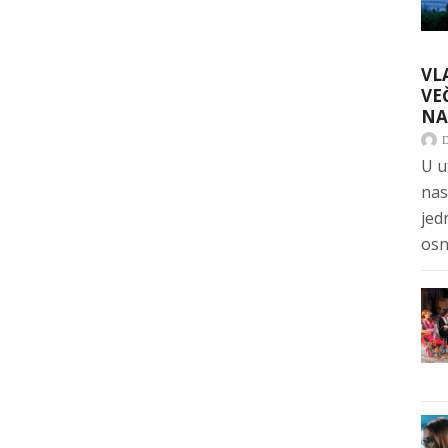
VL
VE
NA
U u
nas
jed
osn