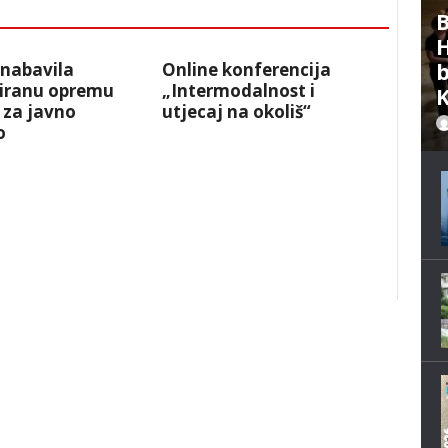
B
H
 nabavila
Online konferencija
b
ziranu opremu
„Intermodalnost i
 za javno
utjecaj na okoliš“
o