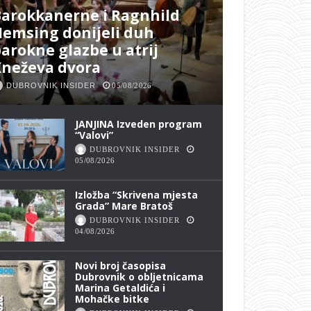
arokkanerne i Ragnhild
emsing donijeli duh
arokne glazbe u atrij
Kneževa dvora
DUBROVNIK INSIDER
05/08/2026
JANJINA Izveden program
“Valovi”
DUBROVNIK INSIDER
05/08/2026
Izložba “Skrivena mjesta
Grada” Mare Bratoš
DUBROVNIK INSIDER
04/08/2026
Novi broj časopisa
Dubrovnik o obljetnicama
Marina Getaldića i
Mohačke bitke