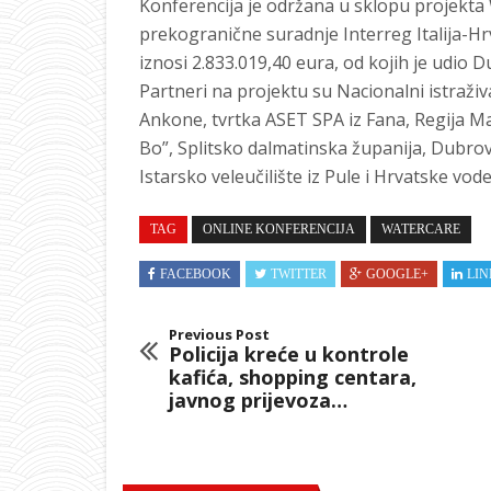
Konferencija je održana u sklopu projekta
prekogranične suradnje Interreg Italija-
iznosi 2.833.019,40 eura, od kojih je udio
Partneri na projektu su Nacionalni istraživ
Ankone, tvrtka ASET SPA iz Fana, Regija Ma
Bo”, Splitsko dalmatinska županija, Dubrov
Istarsko veleučilište iz Pule i Hrvatske vode
TAG
ONLINE KONFERENCIJA
WATERCARE
FACEBOOK
TWITTER
GOOGLE+
LIN
Previous Post
Policija kreće u kontrole
kafića, shopping centara,
javnog prijevoza…