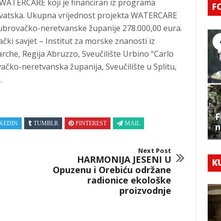
 WATERCARE koji je financiran iz programa
F
Hrvatska. Ukupna vrijednost projekta WATERCARE
 Dubrovačko-neretvanske županije 278.000,00 eura.
ački savjet – Institut za morske znanosti iz
rche, Regija Abruzzo, Sveučilište Urbino “Carlo
ačko-neretvanska županija, Sveučilište u Splitu,
.
F
KEDIN
TUMBLR
PINTEREST
MAIL
n
Next Post
HARMONIJA JESENI U
K
Opuzenu i Orebiću održane
radionice ekološke
proizvodnje