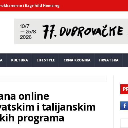
rne i Ragnhild Hemsing donijeli duh barokne glazbe u atrij Kneže
JA
KULTURA
LIFESTYLE
CRNA KRONIKA
HRVATSKA
P
ana online
atskim i talijanskim
skih programa