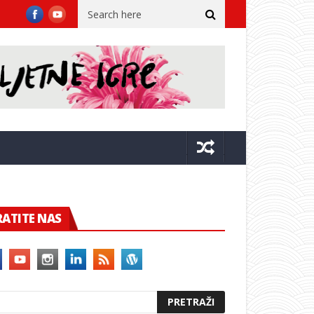
va dvora
Župan sa suradnicima u Kninu na 31. obljetnici VRO Oluj
RATITE NAS