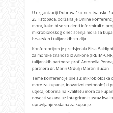
U organizaciji Dubrovačko-neretvanske žup
25. listopada, održana je Online konferenc
mora, kako bi se studenti informirali o pr
mikrobiološkog onečišćenja mora za kupanj
hrvatskih i talijanskih studija.
Konferencijom je predsjedala Elisa Baldighi
za morske znanosti iz Ankone (IRBIM-CNR). 
talijanskih partnera: prof. Antonella Penna; 
partnera dr. Marin Ordulj i Martin Bučan.
Teme konferencije bile su: mikrobiološka on
more za kupanje, inovativni metodološki p
utjecaj oborina na kvalitetu mora za kupa
novosti vezane uz Integrirani sustav kvali
upravljanje vodama za kupanje.