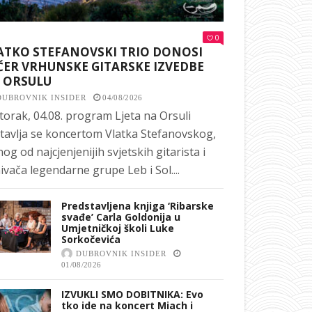
0
ATKO STEFANOVSKI TRIO DONOSI
ČER VRHUNSKE GITARSKE IZVEDBE
 ORSULU
DUBROVNIK INSIDER
04/08/2026
torak, 04.08. program Ljeta na Orsuli
tavlja se koncertom Vlatka Stefanovskog,
nog od najcjenjenijih svjetskih gitarista i
ivača legendarne grupe Leb i Sol....
Predstavljena knjiga ‘Ribarske
svađe’ Carla Goldonija u
Umjetničkoj školi Luke
Sorkočevića
DUBROVNIK INSIDER
01/08/2026
IZVUKLI SMO DOBITNIKA: Evo
tko ide na koncert Miach i