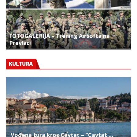
FOTOGALERIJA – Trening Airsofta na
Prevlaci
F
KULTURA
Vođena tura kroz Cavtat – “Cavtat …