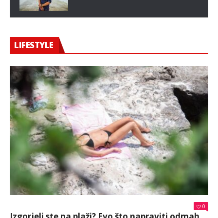
LIFESTYLE
0
Izgorjeli ste na plaži? Evo što napraviti odmah,