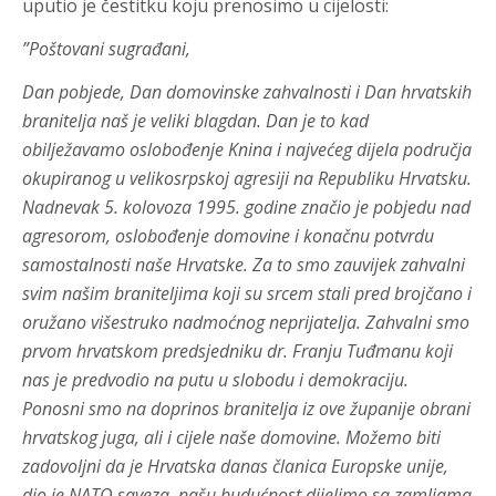
uputio je čestitku koju prenosimo u cijelosti:
”Poštovani sugrađani,
Dan pobjede, Dan domovinske zahvalnosti i Dan hrvatskih
branitelja naš je veliki blagdan. Dan je to kad
obilježavamo oslobođenje Knina i najvećeg dijela područja
okupiranog u velikosrpskoj agresiji na Republiku Hrvatsku.
Nadnevak 5. kolovoza 1995. godine značio je pobjedu nad
agresorom, oslobođenje domovine i konačnu potvrdu
samostalnosti naše Hrvatske. Za to smo zauvijek zahvalni
svim našim braniteljima koji su srcem stali pred brojčano i
oružano višestruko nadmoćnog neprijatelja. Zahvalni smo
prvom hrvatskom predsjedniku dr. Franju Tuđmanu koji
nas je predvodio na putu u slobodu i demokraciju.
Ponosni smo na doprinos branitelja iz ove županije obrani
hrvatskog juga, ali i cijele naše domovine. Možemo biti
zadovoljni da je Hrvatska danas članica Europske unije,
dio je NATO saveza, našu budućnost dijelimo sa zamljama