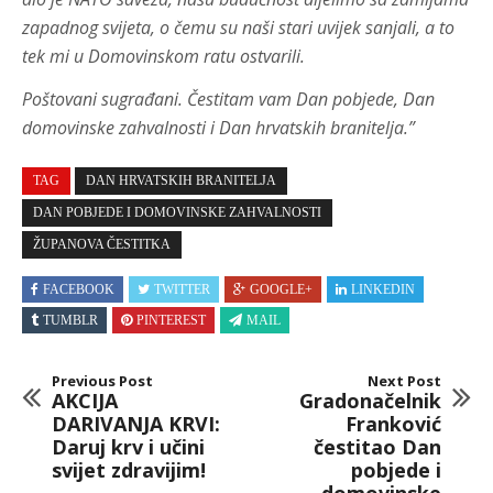
zapadnog svijeta, o čemu su naši stari uvijek sanjali, a to
tek mi u Domovinskom ratu ostvarili.
Poštovani sugrađani. Čestitam vam Dan pobjede, Dan
domovinske zahvalnosti i Dan hrvatskih branitelja.”
TAG
DAN HRVATSKIH BRANITELJA
DAN POBJEDE I DOMOVINSKE ZAHVALNOSTI
ŽUPANOVA ČESTITKA
FACEBOOK
TWITTER
GOOGLE+
LINKEDIN
TUMBLR
PINTEREST
MAIL
Previous Post
Next Post
AKCIJA
Gradonačelnik
DARIVANJA KRVI:
Franković
Daruj krv i učini
čestitao Dan
svijet zdravijim!
pobjede i