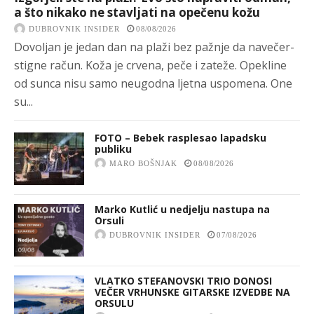
a što nikako ne stavljati na opečenu kožu
DUBROVNIK INSIDER
08/08/2026
Dovoljan je jedan dan na plaži bez pažnje da navečer-
stigne račun. Koža je crvena, peče i zateže. Opekline
od sunca nisu samo neugodna ljetna uspomena. One
su...
FOTO – Bebek rasplesao lapadsku
publiku
MARO BOŠNJAK
08/08/2026
Marko Kutlić u nedjelju nastupa na
Orsuli
DUBROVNIK INSIDER
07/08/2026
VLATKO STEFANOVSKI TRIO DONOSI
VEČER VRHUNSKE GITARSKE IZVEDBE NA
ORSULU