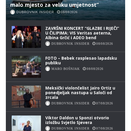
malo mjesto za veliku umjetnost”
DUBROVNIK INSIDER
08/08/2026
ZAVRŠNI KONCERT “GLAZBE I RIJEČI”
U ČILIPIMA: VIS Veritas aeterna,
Albina Grčić i ADEO bend
DUBROVNIK INSIDER
08/08/2026
FOTO – Bebek rasplesao lapadsku
publiku
MARO BOŠNJAK
08/08/2026
Meksički violončelist Jairo Ortiz u
ponedjeljak nastupa u Saloči od
zrcala
DUBROVNIK INSIDER
07/08/2026
Viktor Daldon u Sponzi otvorio
izložbu Svjetlo Sjevera
DUBROVNIK INSIDER
07/08/2026