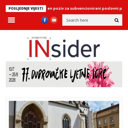
Dubrovniku: Otvoren poziv za subvencionirani poslovni prostor
POSLJEDNJE VIJESTI