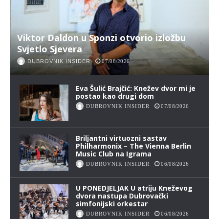
Viktor Daldon u Sponzi otvorio izložbu
Svjetlo Sjevera
DUBROVNIK INSIDER
07/08/2026
Eva Šulić Brajčić: Knežev dvor mi je
postao kao drugi dom
DUBROVNIK INSIDER
07/08/2026
Briljantni virtuozni sastav
Philharmonix – The Vienna Berlin
Music Club na Igrama
DUBROVNIK INSIDER
06/08/2026
U PONEDJELJAK U atriju Kneževog
dvora nastupa Dubrovački
simfonijski orkestar
DUBROVNIK INSIDER
06/08/2026