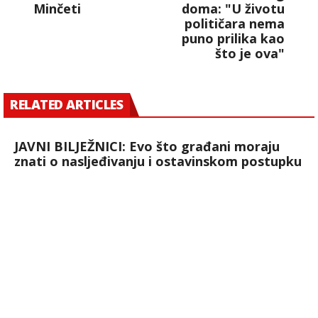
Minčeti
doma: "U životu
političara nema
puno prilika kao
što je ova"
RELATED ARTICLES
JAVNI BILJEŽNICI: Evo što građani moraju
znati o nasljeđivanju i ostavinskom postupku