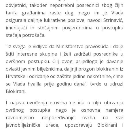
odvjetnici, također nepotrebni posrednici zbog čijih
tarifa građanima raste dug, nego im je Vlada
osigurala daljnje lukrativne poslove, navodi Strinavić,
imenujući ih stečajnim povjerenicima u postupku
stečaja potrošača.
”Iz svega je vidljivo da Ministarstvo pravosuđa i dalje
štiti interesne skupine i želi zadržati posrednike u
ovršnom postupku. Cilj ovog prijedloga je davanje
ovlasti javnim bilježnicima, daljnji progon blokiranih iz
Hrvatske i odricanje od zaštite jedine nekretnine, čime
se Vlada hvalila prije godinu dana”, tvrde u udruzi
Blokirani.
I najava uvođenja e-ovrha ne idu u cilju ubrzanja
ovršnog postupka nego je osnovna namjera
ravnomjerno raspoređivanje ovrha na sve
javnobilježničke urede, upozoravaju Blokirani i