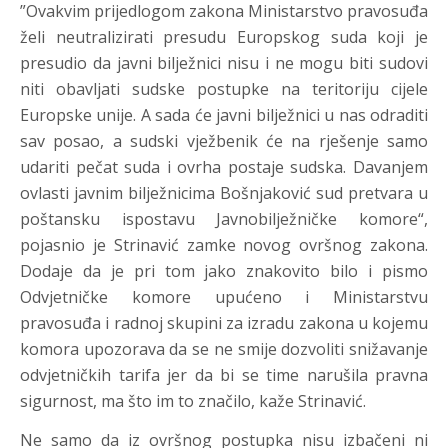
”Ovakvim prijedlogom zakona Ministarstvo pravosuđa
želi neutralizirati presudu Europskog suda koji je
presudio da javni bilježnici nisu i ne mogu biti sudovi
niti obavljati sudske postupke na teritoriju cijele
Europske unije. A sada će javni bilježnici u nas odraditi
sav posao, a sudski vježbenik će na rješenje samo
udariti pečat suda i ovrha postaje sudska. Davanjem
ovlasti javnim bilježnicima Bošnjaković sud pretvara u
poštansku ispostavu Javnobilježničke komore“,
pojasnio je Strinavić zamke novog ovršnog zakona.
Dodaje da je pri tom jako znakovito bilo i pismo
Odvjetničke komore upućeno i Ministarstvu
pravosuđa i radnoj skupini za izradu zakona u kojemu
komora upozorava da se ne smije dozvoliti snižavanje
odvjetničkih tarifa jer da bi se time narušila pravna
sigurnost, ma što im to značilo, kaže Strinavić.
Ne samo da iz ovršnog postupka nisu izbačeni ni