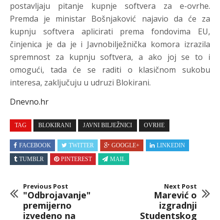
postavljaju pitanje kupnje softvera za e-ovrhe.
Premda je ministar Bošnjaković najavio da će za
kupnju softvera aplicirati prema fondovima EU,
činjenica je da je i Javnobilježnička komora izrazila
spremnost za kupnju softvera, a ako joj se to i
omogući, tada će se raditi o klasičnom sukobu
interesa, zaključuju u udruzi Blokirani.
Dnevno.hr
TAG
BLOKIRANI
JAVNI BILJEŽNICI
OVRHE
FACEBOOK
TWITTER
GOOGLE+
LINKEDIN
TUMBLR
PINTEREST
MAIL
Previous Post
Next Post
"Odbrojavanje"
Marević o
premijerno
izgradnji
izvedeno na
Studentskog