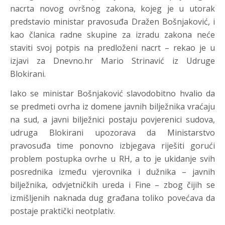
nacrta novog ovršnog zakona, kojeg je u utorak
predstavio ministar pravosuđa Dražen Bošnjaković, i
kao članica radne skupine za izradu zakona neće
staviti svoj potpis na predloženi nacrt – rekao je u
izjavi za Dnevno.hr Mario Strinavić iz Udruge
Blokirani.
Iako se ministar Bošnjaković slavodobitno hvalio da
se predmeti ovrha iz domene javnih bilježnika vraćaju
na sud, a javni bilježnici postaju povjerenici sudova,
udruga Blokirani upozorava da Ministarstvo
pravosuđa time ponovno izbjegava riješiti gorući
problem postupka ovrhe u RH, a to je ukidanje svih
posrednika između vjerovnika i dužnika – javnih
bilježnika, odvjetničkih ureda i Fine – zbog čijih se
izmišljenih naknada dug građana toliko povećava da
postaje praktički neotplativ.