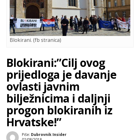
Blokirani. (fb stranica)
Blokirani:”Cilj ovog
prijedloga je davanje
ovlasti javnim
bilježnicima i daljnji
progon blokiranih iz
Hrvatske!”
Piše:
Dubrovnik Insider
02/08/2018