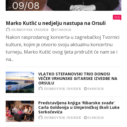
0
Marko Kutlić u nedjelju nastupa na Orsuli
DUBROVNIK INSIDER
07/08/2026
Nakon rasprodanog koncerta u zagrebačkoj Tvornici
kulture, kojim je otvorio svoju aktualnu koncertnu
turneju, Marko Kutlić ovog ljeta pridružit će nam se i
na...
VLATKO STEFANOVSKI TRIO DONOSI
VEČER VRHUNSKE GITARSKE IZVEDBE NA
ORSULU
DUBROVNIK INSIDER
04/08/2026
Predstavljena knjiga ‘Ribarske svađe’
Carla Goldonija u Umjetničkoj školi Luke
Sorkočevića
DUBROVNIK INSIDER
01/08/2026