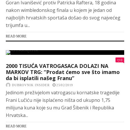
Goran Ivanišević protiv Patricka Raftera, 18 godina
nakon wimbledonskog finala u kojem je jedan od
najboljih hrvatskih sportaša došao do svog najvećeg
trijumfa u...
READ MORE
0
2000 TISUĆA VATROGASACA DOLAZI NA
MARKOV TRG: “Prodat ćemo sve što imamo
da bi isplatili našeg Franu”
DUBROVNIK INSIDER
25/02/2019
Jedinom preživjelom vatrogascu kornatske tragedije
Frani Lučiću nije isplaćeno ništa od ukupno 1,75
milijuna kuna koje su mu Grad Šibenik i Republika
Hrvatska...
READ MORE