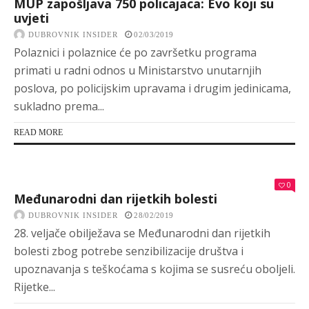
MUP zapošljava 750 policajaca: Evo koji su
uvjeti
DUBROVNIK INSIDER
02/03/2019
Polaznici i polaznice će po završetku programa
primati u radni odnos u Ministarstvo unutarnjih
poslova, po policijskim upravama i drugim jedinicama,
sukladno prema...
READ MORE
0
Međunarodni dan rijetkih bolesti
DUBROVNIK INSIDER
28/02/2019
28. veljače obilježava se Međunarodni dan rijetkih
bolesti zbog potrebe senzibilizacije društva i
upoznavanja s teškoćama s kojima se susreću oboljeli.
Rijetke...