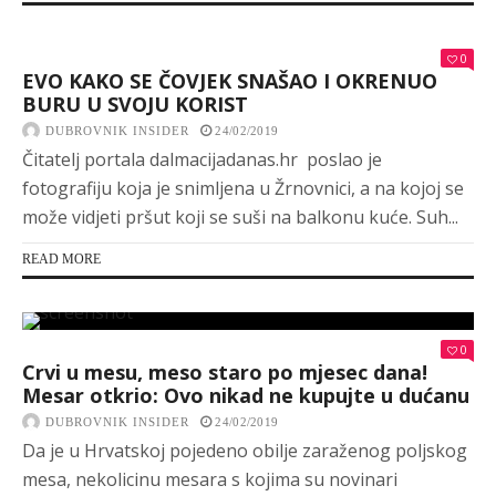
0
EVO KAKO SE ČOVJEK SNAŠAO I OKRENUO
BURU U SVOJU KORIST
DUBROVNIK INSIDER
24/02/2019
Čitatelj portala dalmacijadanas.hr poslao je
fotografiju koja je snimljena u Žrnovnici, a na kojoj se
može vidjeti pršut koji se suši na balkonu kuće. Suh...
READ MORE
0
Crvi u mesu, meso staro po mjesec dana!
Mesar otkrio: Ovo nikad ne kupujte u dućanu
DUBROVNIK INSIDER
24/02/2019
Da je u Hrvatskoj pojedeno obilje zaraženog poljskog
mesa, nekolicinu mesara s kojima su novinari