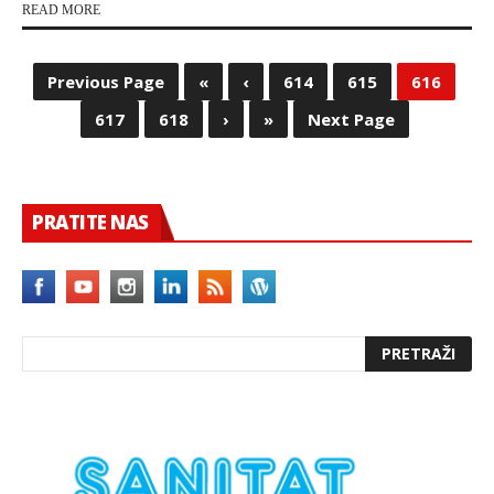
READ MORE
Previous Page
«
‹
614
615
616
617
618
›
»
Next Page
PRATITE NAS