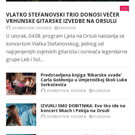
0
VLATKO STEFANOVSKI TRIO DONOSI VEČER
VRHUNSKE GITARSKE IZVEDBE NA ORSULU
DUBROVNIK INSIDER
04/08/2026
U utorak, 04.08. program Ljeta na Orsuli nastavlja se
koncertom Vlatka Stefanovskog, jednog od
najcjenjenijih svjetskih gitarista i osnivača legendarne
grupe Leb i Sol....
Predstavljena knjiga ‘Ribarske svađe’
Carla Goldonija u Umjetničkoj školi Luke
Sorkočevića
DUBROVNIK INSIDER
01/08/2026
IZVUKLI SMO DOBITNIKA: Evo tko ide na
koncert Miach i Pekija na Orsuli
DUBROVNIK INSIDER
01/08/2026