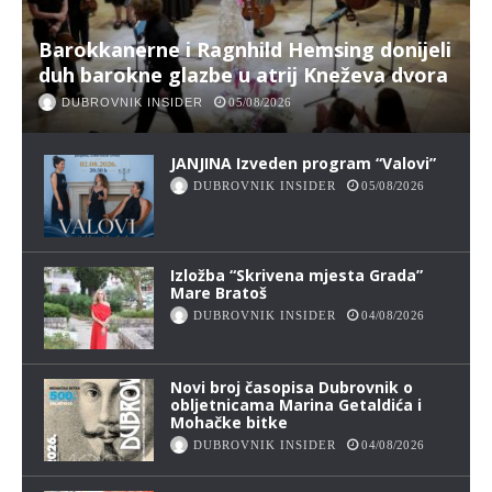
Barokkanerne i Ragnhild Hemsing donijeli
duh barokne glazbe u atrij Kneževa dvora
DUBROVNIK INSIDER
05/08/2026
JANJINA Izveden program “Valovi”
DUBROVNIK INSIDER
05/08/2026
Izložba “Skrivena mjesta Grada”
Mare Bratoš
DUBROVNIK INSIDER
04/08/2026
Novi broj časopisa Dubrovnik o
obljetnicama Marina Getaldića i
Mohačke bitke
DUBROVNIK INSIDER
04/08/2026