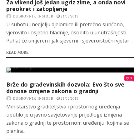
Za vikend još jedan ugriz zime, a onda novi
preokret i zatopljenje
DUBROVNIK INSIDER
21/02/2019
U subotu i nedjelju djelomice ili pretežno sunčano,
vjerovito i osjetno hladnije, osobito u unutrašnjosti.
Puhat će umjeren i jak sjeverni i sjeveroistočni vjetar,...
READ MORE
0
Brže do građevinskih dozvola: Evo što sve
donose izmjene zakona o gradnji
DUBROVNIK INSIDER
21/02/2019
Ministarstvo graditeljstva i prostornog uređenja
uputilo je u javno savjetovanje prijedloge izmjena
zakona o gradnji te prostornom uređenju, kojima se
planira...