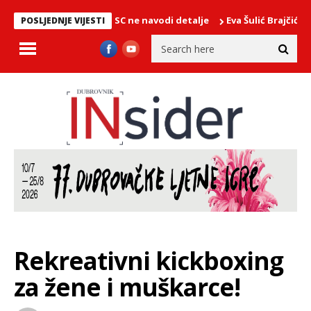
OM PODRUČJU/EMSC ne navodi detalje
Eva Šulić Brajčić: Kneže
POSLJEDNJE VIJESTI
Rekreativni kickboxing
za žene i muškarce!