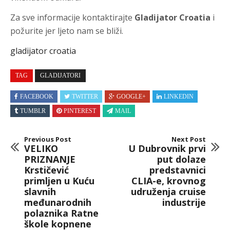
Za sve informacije kontaktirajte
Gladijator Croatia
i
požurite jer ljeto nam se bliži.
gladijator croatia
TAG
GLADIJATORI
FACEBOOK
TWITTER
GOOGLE+
LINKEDIN
TUMBLR
PINTEREST
MAIL
Previous Post
Next Post
VELIKO
U Dubrovnik prvi
PRIZNANJE
put dolaze
Krstičević
predstavnici
primljen u Kuću
CLIA-e, krovnog
slavnih
udruženja cruise
međunarodnih
industrije
polaznika Ratne
škole kopnene