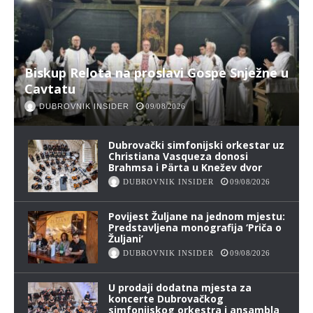
Biskup Relota na proslavi Gospe Snježne u
Cavtatu
DUBROVNIK INSIDER
09/08/2026
Dubrovački simfonijski orkestar uz
Christiana Vasqueza donosi
Brahmsa i Pärta u Knežev dvor
DUBROVNIK INSIDER
09/08/2026
Povijest Žuljane na jednom mjestu:
Predstavljena monografija ‘Priča o
Žuljani’
DUBROVNIK INSIDER
09/08/2026
U prodaji dodatna mjesta za
koncerte Dubrovačkog
simfonijskog orkestra i ansambla