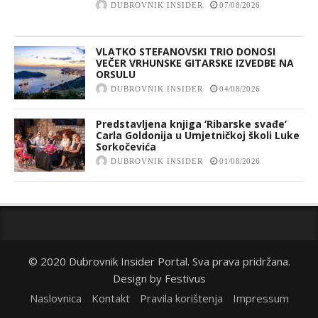
DUBROVNIK INSIDER
07/08/2026
VLATKO STEFANOVSKI TRIO DONOSI
VEČER VRHUNSKE GITARSKE IZVEDBE NA
ORSULU
DUBROVNIK INSIDER
04/08/2026
Predstavljena knjiga ‘Ribarske svađe’
Carla Goldonija u Umjetničkoj školi Luke
Sorkočevića
DUBROVNIK INSIDER
01/08/2026
© 2020 Dubrovnik Insider Portal. Sva prava pridržana.
Design by
Festivus
Naslovnica
Kontakt
Pravila korištenja
Impressum