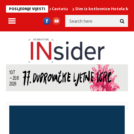
lavi Gospe Snježne u Cavtatu
Dim iz kotlovnice Hotela More, na i
POSLJEDNJE VIJESTI