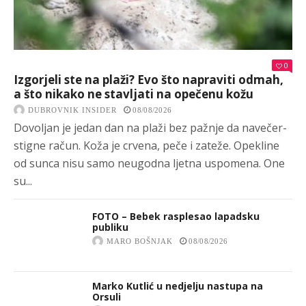
0
Izgorjeli ste na plaži? Evo što napraviti odmah,
a što nikako ne stavljati na opečenu kožu
DUBROVNIK INSIDER
08/08/2026
Dovoljan je jedan dan na plaži bez pažnje da navečer-
stigne račun. Koža je crvena, peče i zateže. Opekline
od sunca nisu samo neugodna ljetna uspomena. One
su...
FOTO – Bebek rasplesao lapadsku
publiku
MARO BOŠNJAK
08/08/2026
Marko Kutlić u nedjelju nastupa na
Orsuli