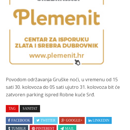
Povodom održavanja Gruške noći, u vremenu od 15
sati 30. kolovoza do 05 sati ujutro 31. kolovoza bit će
zatvoren parking ispred Robne kuće Srđ.
TAG
SANITAT
FACEBOOK
TWITTER
GOOGLE+
LINKEDIN
TUMBLR
PINTEREST
MAIL