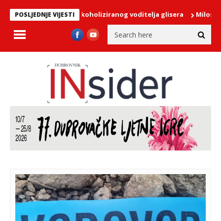
ipanu zaustavila alkoholiziranog voditelja glisera
Miloslavić: O
POSLJEDNJE VIJESTI