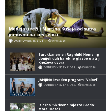
Medeja u režiji Martina Kušeja od sutra
ponovno na Lovrjencu
DUBROVNIK INSIDER
06/08/2026
Barokkanerne i Ragnhild Hemsing
donijeli duh barokne glazbe u atrij
Kneževa dvora
DUBROVNIK INSIDER
05/08/2026
JANJINA Izveden program “Valovi”
DUBROVNIK INSIDER
05/08/2026
Izložba “Skrivena mjesta Grada”
Mare Bratoš