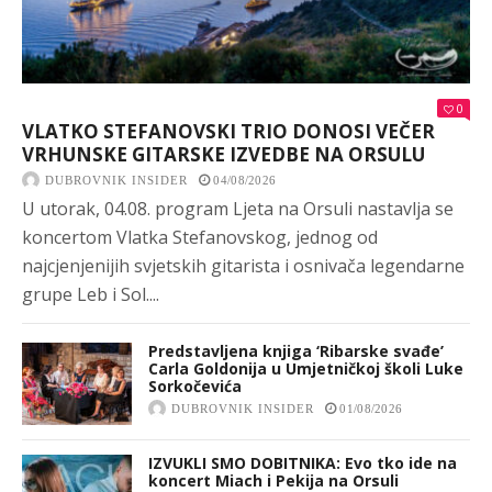
0
VLATKO STEFANOVSKI TRIO DONOSI VEČER
VRHUNSKE GITARSKE IZVEDBE NA ORSULU
DUBROVNIK INSIDER
04/08/2026
U utorak, 04.08. program Ljeta na Orsuli nastavlja se
koncertom Vlatka Stefanovskog, jednog od
najcjenjenijih svjetskih gitarista i osnivača legendarne
grupe Leb i Sol....
Predstavljena knjiga ‘Ribarske svađe’
Carla Goldonija u Umjetničkoj školi Luke
Sorkočevića
DUBROVNIK INSIDER
01/08/2026
IZVUKLI SMO DOBITNIKA: Evo tko ide na
koncert Miach i Pekija na Orsuli