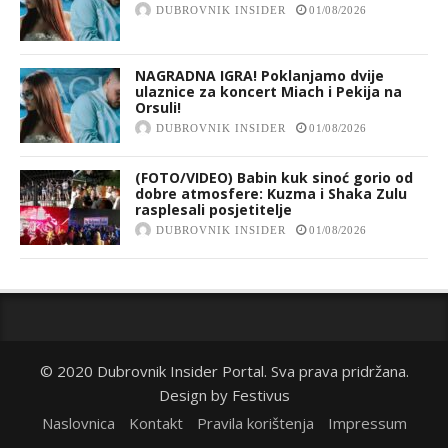
DUBROVNIK INSIDER
01/08/2026
NAGRADNA IGRA! Poklanjamo dvije
ulaznice za koncert Miach i Pekija na
Orsuli!
DUBROVNIK INSIDER
01/08/2026
(FOTO/VIDEO) Babin kuk sinoć gorio od
dobre atmosfere: Kuzma i Shaka Zulu
rasplesali posjetitelje
DUBROVNIK INSIDER
01/08/2026
© 2020 Dubrovnik Insider Portal. Sva prava pridržana.
Design by
Festivus
Naslovnica
Kontakt
Pravila korištenja
Impressum