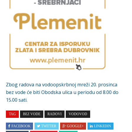
Zbog radova na vodoopskrbnoj mreži 20. prosinca
bez vode će
biti Obodska ulica u periodu od 8.00 do
15.00
sati
.
TAG
BEZ VODE
RADOVI
VODOVOD
FACEBOOK
TWITTER
GOOGLE+
LINKEDIN