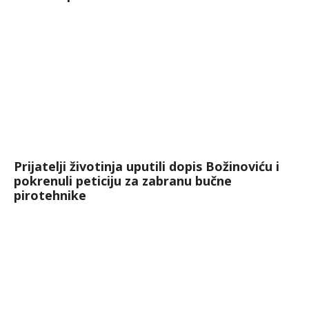
Prijatelji životinja uputili dopis Božinoviću i
pokrenuli peticiju za zabranu bučne
pirotehnike