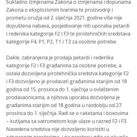
Sukladno izmjenama Zakona o izmjenama i dopunama
Zakona o eksplozivnim tvarima te proizvodnji i
prometu oružja od 2. siječnja 2021. godine
više nije
dopuštena nabava, posjedovanje niti uporaba petardi
i redenika kategorije F2 i F3 te pirotehničkih sredstava
kategorije F4, P1, P2, T1 i T2 za osobne potrebe
.
Dakle, zabranjena je prodaja petardi i redenika
kategorije F2 i F3 građanima za osobne potrebe, a
ostala dozvoljena pirotehnička sredstva kategorije F2
i F3 dozvoljeno je prodavati građanima starijim od 18
godina od 15. prosinca do 1. siječnja u ovlaštenim
prodavaonicama, a njihova uporaba dozvoljena je
građanima starijim od 18 godina u razdoblju od 27.
prosinca do 1. siječnja. Radi se o raketama i boxovima
– kutijama sa vatrometom koje ulaze u razred F2 i F3.
Navedena sredstva nije dozvoljeno koristiti u