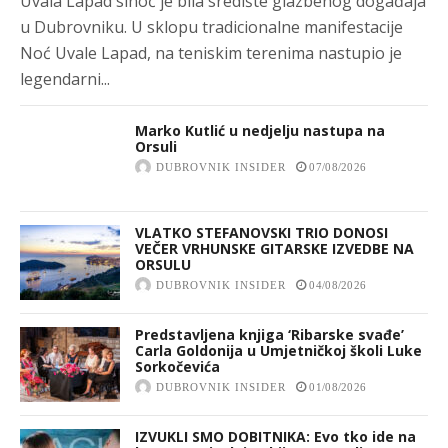
Uvala Lapad sinoć je bila središte glazbenog događaja
u Dubrovniku. U sklopu tradicionalne manifestacije
Noć Uvale Lapad, na teniskim terenima nastupio je
legendarni...
Marko Kutlić u nedjelju nastupa na
Orsuli
DUBROVNIK INSIDER
07/08/2026
VLATKO STEFANOVSKI TRIO DONOSI
VEČER VRHUNSKE GITARSKE IZVEDBE NA
ORSULU
DUBROVNIK INSIDER
04/08/2026
Predstavljena knjiga ‘Ribarske svađe’
Carla Goldonija u Umjetničkoj školi Luke
Sorkočevića
DUBROVNIK INSIDER
01/08/2026
IZVUKLI SMO DOBITNIKA: Evo tko ide na