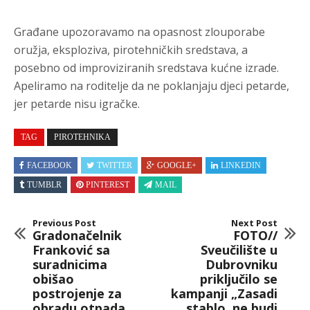
Građane upozoravamo na opasnost zlouporabe
oružja, eksploziva, pirotehničkih sredstava, a
posebno od improviziranih sredstava kućne izrade.
Apeliramo na roditelje da ne poklanjaju djeci petarde,
jer petarde nisu igračke.
TAG
PIROTEHNIKA
FACEBOOK
TWITTER
GOOGLE+
LINKEDIN
TUMBLR
PINTEREST
MAIL
Previous Post
Next Post
Gradonačelnik
FOTO//
Franković sa
Sveučilište u
suradnicima
Dubrovniku
obišao
priključilo se
postrojenje za
kampanji „Zasadi
obradu otpada
stablo, ne budi