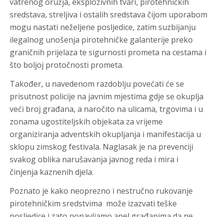
vatrenog oružja, eksplozivnih tvari, pirotehničkih
sredstava, streljiva i ostalih sredstava čijom uporabom
mogu nastati neželjene posljedice, zatim suzbijanju
ilegalnog unošenja pirotehničke galanterije preko
graničnih prijelaza te sigurnosti prometa na cestama i
što boljoj protočnosti prometa.
Također, u navedenom razdoblju povećati će se
prisutnost policije na javnim mjestima gdje se okuplja
veći broj građana, a naročito na ulicama, trgovima i u
zonama ugostiteljskih objekata za vrijeme
organiziranja adventskih okupljanja i manifestacija u
sklopu zimskog festivala. Naglasak je na prevenciji
svakog oblika narušavanja javnog reda i mira i
činjenja kaznenih djela.
Poznato je kako neoprezno i nestručno rukovanje
pirotehničkim sredstvima može izazvati teške
posljedice i zato ponavljamo apel građanima da ne