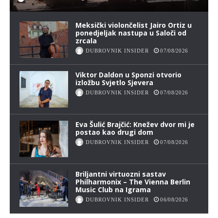
Meksički violončelist Jairo Ortiz u
ponedjeljak nastupa u Saloči od
zrcala
DUBROVNIK INSIDER
07/08/2026
Viktor Daldon u Sponzi otvorio
izložbu Svjetlo Sjevera
DUBROVNIK INSIDER
07/08/2026
Eva Šulić Brajčić: Knežev dvor mi je
postao kao drugi dom
DUBROVNIK INSIDER
07/08/2026
Briljantni virtuozni sastav
Philharmonix – The Vienna Berlin
Music Club na Igrama
DUBROVNIK INSIDER
06/08/2026