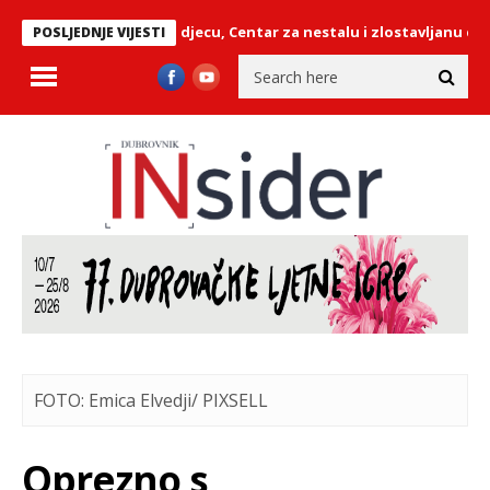
kako snima nagu djecu, Centar za nestalu i zlostavljanu djecu upo
POSLJEDNJE VIJESTI
FOTO: Emica Elvedji/ PIXSELL
Oprezno s