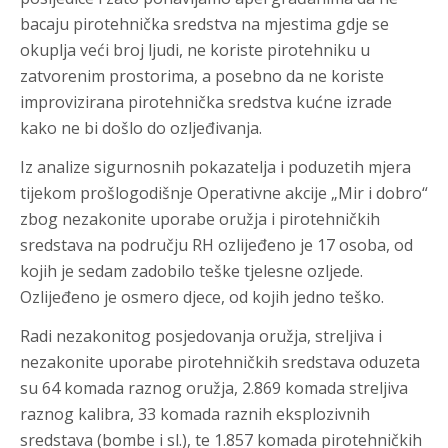
bacaju pirotehnička sredstva na mjestima gdje se
okuplja veći broj ljudi, ne koriste pirotehniku u
zatvorenim prostorima, a posebno da ne koriste
improvizirana pirotehnička sredstva kućne izrade
kako ne bi došlo do ozljeđivanja.
Iz analize sigurnosnih pokazatelja i poduzetih mjera
tijekom prošlogodišnje Operativne akcije „Mir i dobro“
zbog nezakonite uporabe oružja i pirotehničkih
sredstava na području RH ozlijeđeno je 17 osoba, od
kojih je sedam zadobilo teške tjelesne ozljede.
Ozlijeđeno je osmero djece, od kojih jedno teško.
Radi nezakonitog posjedovanja oružja, streljiva i
nezakonite uporabe pirotehničkih sredstava oduzeta
su 64 komada raznog oružja, 2.869 komada streljiva
raznog kalibra, 33 komada raznih eksplozivnih
sredstava (bombe i sl.), te 1.857 komada pirotehničkih