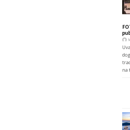
FO
pub
Uva
dog
tra
na 