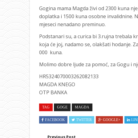
Gogina mama Magda živi od 2300 kuna njeg
doplatka i 1500 kuna osobne invalidnine. Nji
mjeseci nenadano preminuo.
Podstanari su, a curica bi 3.rujna trebala k
koja će joj, nadamo se, olakšati hodanje. Z
000 kuna.
Molimo dobre ljude za pomoć, za Gogu i n
HR5324070003262082133
MAGDA KNEGO
OTP BANKA
TAG
GOGE
MAGDA
FACEBOOK
TWITTER
GOOGLE+
LIN
Previous Post