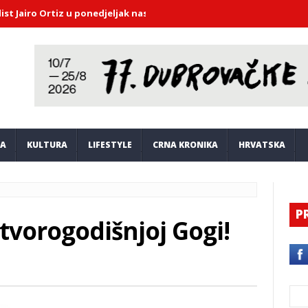
ro Ortiz u ponedjeljak nastupa u Saloči od zrcala
DHMZ upozorava
JA
KULTURA
LIFESTYLE
CRNA KRONIKA
HRVATSKA
P
vorogodišnjoj Gogi!