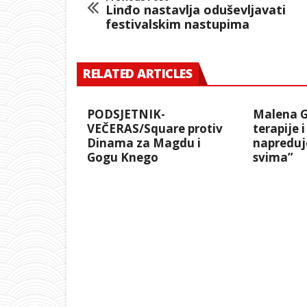
Linđo nastavlja oduševljavati
festivalskim nastupima
RELATED ARTICLES
PODSJETNIK-
Malena G
VEČERAS/Square protiv
terapije 
Dinama za Magdu i
napreduj
Gogu Knego
svima”