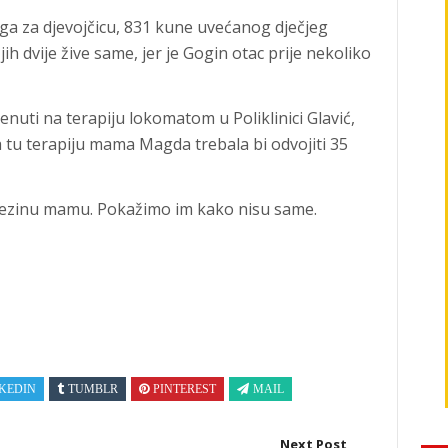
a za djevojčicu, 831 kune uvećanog dječjeg
h dvije žive same, jer je Gogin otac prije nekoliko
renuti na terapiju lokomatom u Poliklinici Glavić,
a tu terapiju mama Magda trebala bi odvojiti 35
jezinu mamu. Pokažimo im kako nisu same.
KEDIN
TUMBLR
PINTEREST
MAIL
Next Post