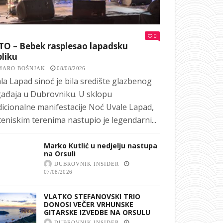
0
TO – Bebek rasplesao lapadsku
liku
MARO BOŠNJAK
08/08/2026
la Lapad sinoć je bila središte glazbenog
ađaja u Dubrovniku. U sklopu
dicionalne manifestacije Noć Uvale Lapad,
teniskim terenima nastupio je legendarni...
Marko Kutlić u nedjelju nastupa
na Orsuli
DUBROVNIK INSIDER
07/08/2026
VLATKO STEFANOVSKI TRIO
DONOSI VEČER VRHUNSKE
GITARSKE IZVEDBE NA ORSULU
DUBROVNIK INSIDER