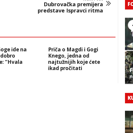
F
Dubrovačka premijera
predstave Ispravci ritma
oge ide na
Priča o Magdi i Gogi
i dobro
Knego, jedna od
e: “Hvala
najtužnijih koje ćete
ikad pročitati
F
n
K