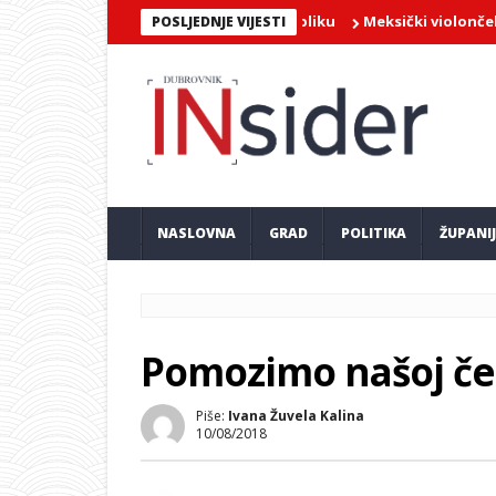
Meksički violončelist Jai
POSLJEDNJE VIJESTI
NASLOVNA
GRAD
POLITIKA
ŽUPANI
Pomozimo našoj čet
Piše:
Ivana Žuvela Kalina
10/08/2018