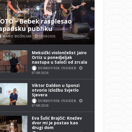
OTO – Bebek rasplesao
apadsku publiku
MARO BOŠNJAK
08/08/2026
Meksički violončelist Jairo
Ortiz u ponedjeljak
nastupa u Saloči od zrcala
DUBROVNIK INSIDER
07/08/2026
Viktor Daldon u Sponzi
otvorio izložbu Svjetlo
Sjevera
DUBROVNIK INSIDER
07/08/2026
Eva Šulić Brajčić: Knežev
dvor mi je postao kao
drugi dom