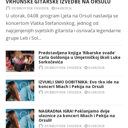
VRHUNSKE GITARSKE IZVEDBE NA ORSULU
DUBROVNIK INSIDER
04/08/2026
U utorak, 04.08. program Ljeta na Orsuli nastavlja se
koncertom Vlatka Stefanovskog, jednog od
najcjenjenijih svjetskih gitarista i osnivača legendarne
grupe Leb i Sol....
Predstavljena knjiga ‘Ribarske svađe’
Carla Goldonija u Umjetničkoj školi Luke
Sorkočevića
DUBROVNIK INSIDER
01/08/2026
IZVUKLI SMO DOBITNIKA: Evo tko ide na
koncert Miach i Pekija na Orsuli
DUBROVNIK INSIDER
01/08/2026
NAGRADNA IGRA! Poklanjamo dvije
ulaznice za koncert Miach i Pekija na
Orsuli!
DUBROVNIK INSIDER
01/08/2026