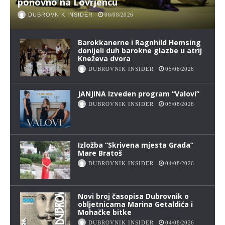
ponovno na Lovrjencu
DUBROVNIK INSIDER
06/08/2026
Barokkanerne i Ragnhild Hemsing
donijeli duh barokne glazbe u atrij
Kneževa dvora
DUBROVNIK INSIDER
05/08/2026
JANJINA Izveden program “Valovi”
DUBROVNIK INSIDER
05/08/2026
Izložba “Skrivena mjesta Grada”
Mare Bratoš
DUBROVNIK INSIDER
04/08/2026
Novi broj časopisa Dubrovnik o
obljetnicama Marina Getaldića i
Mohačke bitke
DUBROVNIK INSIDER
04/08/2026