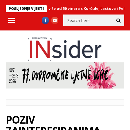
u: Predstavilo se više od 50 vinara s Korčule, Lastova i Pelješca
POSLJEDNJE VIJESTI
POZIV