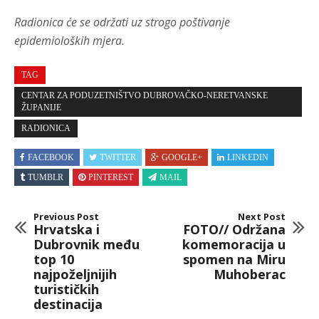
Radionica će se održati uz strogo poštivanje
epidemioloških mjera.
TAG
CENTAR ZA PODUZETNIŠTVO DUBROVAČKO-NERETVANSKE
ŽUPANIJE
RADIONICA
FACEBOOK
TWITTER
GOOGLE+
LINKEDIN
TUMBLR
PINTEREST
MAIL
Previous Post
Next Post
Hrvatska i
FOTO// Održana
Dubrovnik među
komemoracija u
top 10
spomen na Miru
najpoželjnijih
Muhoberac
turističkih
destinacija