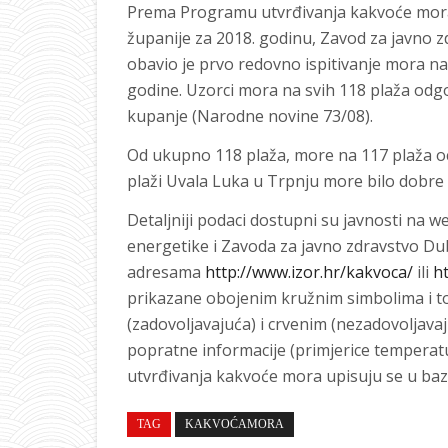
Prema Programu utvrđivanja kakvoće mo
županije za 2018. godinu, Zavod za javno
obavio je prvo redovno ispitivanje mora na 
godine. Uzorci mora na svih 118 plaža odg
kupanje (Narodne novine 73/08).
Od ukupno 118 plaža, more na 117 plaža oc
plaži Uvala Luka u Trpnju more bilo dobre
Detaljniji podaci dostupni su javnosti na w
energetike i Zavoda za javno zdravstvo D
adresama
http://www.izor.hr/kakvoca/
ili
h
prikazane obojenim kružnim simbolima i to 
(zadovoljavajuća) i crvenim (nezadovoljav
popratne informacije (primjerice temperatur
utvrđivanja kakvoće mora upisuju se u ba
TAG
KAKVOĆAMORA