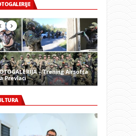
OTOGALERIJE
OTOGALERIJA – Trening Airsofta
a Prevlaci
FOTO – 1054.
ULTURA