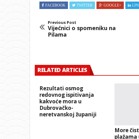
FACEBOOK
TWITTER
GOOGLE+
LIN
Previous Post
Vijećnici o spomeniku na
Pilama
RELATED ARTICLES
Rezultati osmog
redovnog ispitivanja
kakvoće mora u
Dubrovačko-
neretvanskoj županiji
More čis
plažama 