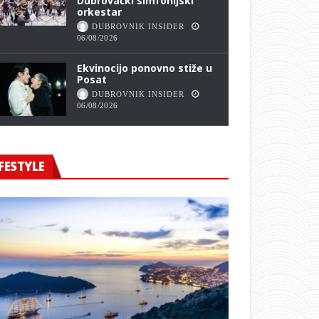
Dubrovački simfonijski
orkestar
DUBROVNIK INSIDER
06/08/2026
Ekvinocijo ponovno stiže u
Posat
DUBROVNIK INSIDER
06/08/2026
FESTYLE