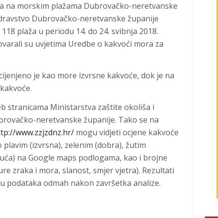
ra na morskim plažama Dubrovačko-neretvanske
 zdravstvo Dubrovačko-neretvanske županije
118 plaža u periodu 14. do 24. svibnja 2018.
ovarali su uvjetima Uredbe o kakvoći mora za
ijenjeno je kao more izvrsne kakvoće, dok je na
 kakvoće.
eb stranicama Ministarstva zaštite okoliša i
ubrovačko-neretvanske županije. Tako se na
ttp://www.zzjzdnz.hr/
mogu vidjeti ocjene kakvoće
plavim (izvrsna), zelenim (dobra), žutim
ajuća) na Google maps podlogama, kao i brojne
e zraka i mora, slanost, smjer vjetra). Rezultati
zu podataka odmah nakon završetka analize.