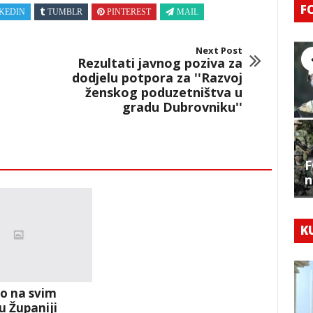
F
KEDIN
TUMBLR
PINTEREST
MAIL
Next Post
Rezultati javnog poziva za
dodjelu potpora za ''Razvoj
ženskog poduzetništva u
gradu Dubrovniku''
F
n
K
to na svim
u Županiji