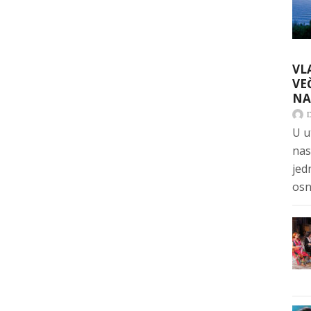
VL
VE
NA
U u
nas
jed
osn