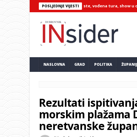
na događanja u Orebiću: pučke feste, vođena tura, show u obaranj
POSLJEDNJE VIJESTI
NASLOVNA
GRAD
POLITIKA
ŽUPANI
Rezultati ispitiva
morskim plažama 
neretvanske župan