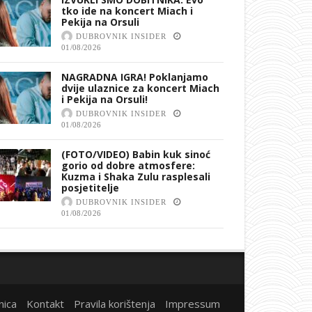
tko ide na koncert Miach i
Pekija na Orsuli
DUBROVNIK INSIDER
01/08/2026
NAGRADNA IGRA! Poklanjamo
dvije ulaznice za koncert Miach
i Pekija na Orsuli!
DUBROVNIK INSIDER
01/08/2026
(FOTO/VIDEO) Babin kuk sinoć
gorio od dobre atmosfere:
Kuzma i Shaka Zulu rasplesali
posjetitelje
DUBROVNIK INSIDER
01/08/2026
nica
Kontakt
Pravila korištenja
Impressum