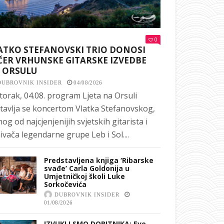
0
ATKO STEFANOVSKI TRIO DONOSI
ČER VRHUNSKE GITARSKE IZVEDBE
 ORSULU
DUBROVNIK INSIDER
04/08/2026
torak, 04.08. program Ljeta na Orsuli
tavlja se koncertom Vlatka Stefanovskog,
nog od najcjenjenijih svjetskih gitarista i
ivača legendarne grupe Leb i Sol....
Predstavljena knjiga ‘Ribarske
svađe’ Carla Goldonija u
Umjetničkoj školi Luke
Sorkočevića
DUBROVNIK INSIDER
01/08/2026
IZVUKLI SMO DOBITNIKA: Evo