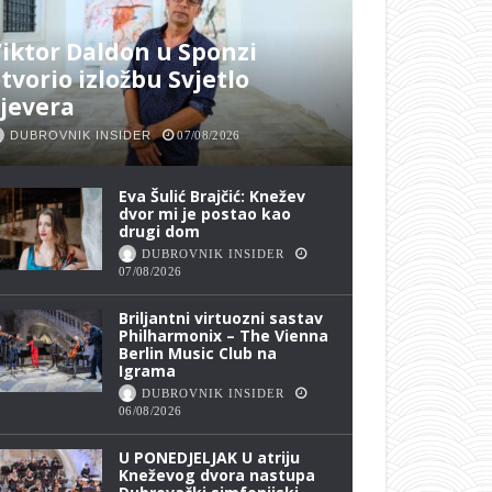
iktor Daldon u Sponzi
tvorio izložbu Svjetlo
jevera
DUBROVNIK INSIDER
07/08/2026
Eva Šulić Brajčić: Knežev
dvor mi je postao kao
drugi dom
DUBROVNIK INSIDER
07/08/2026
Briljantni virtuozni sastav
Philharmonix – The Vienna
Berlin Music Club na
Igrama
DUBROVNIK INSIDER
06/08/2026
U PONEDJELJAK U atriju
Kneževog dvora nastupa