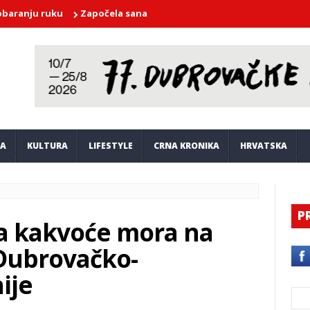
u ruku
Započela sanacija i obnova sportskog terena Zlatni pot
JA
KULTURA
LIFESTYLE
CRNA KRONIKA
HRVATSKA
P
nja kakvoće mora na
Dubrovačko-
ije