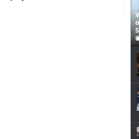
V
o
S