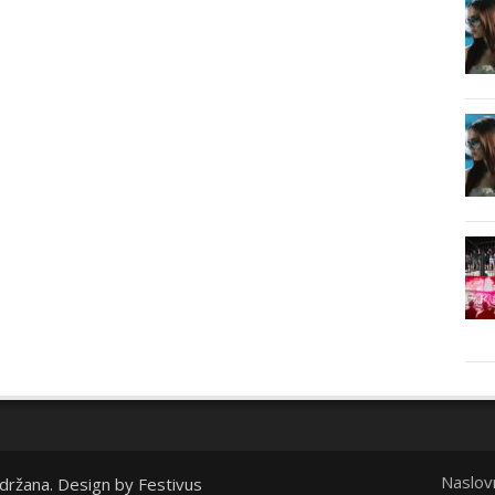
Naslov
idržana. Design by
Festivus