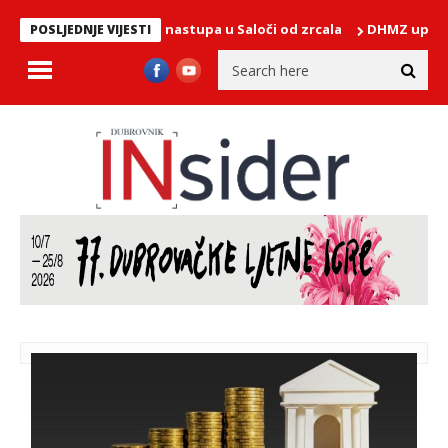
tiz u ponedjeljak nastupa u Saloči od zrcala
DHMZ upozorava: Du
POSLJEDNJE VIJESTI