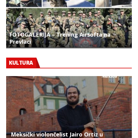
FOTOGALERIJA – Trening Airsofta na
Prevlaci
F
KULTURA
Meksički violončelist Jairo Ortiz u