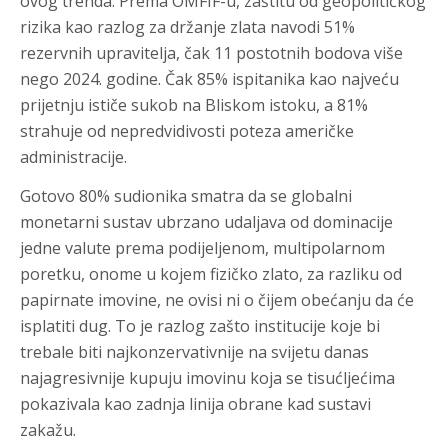
ovog trenda. Prema OMFIF-u, zaštitu od geopolitičkog
rizika kao razlog za držanje zlata navodi 51%
rezervnih upravitelja, čak 11 postotnih bodova više
nego 2024. godine. Čak 85% ispitanika kao najveću
prijetnju ističe sukob na Bliskom istoku, a 81%
strahuje od nepredvidivosti poteza američke
administracije.
Gotovo 80% sudionika smatra da se globalni
monetarni sustav ubrzano udaljava od dominacije
jedne valute prema podijeljenom, multipolarnom
poretku, onome u kojem fizičko zlato, za razliku od
papirnate imovine, ne ovisi ni o čijem obećanju da će
isplatiti dug. To je razlog zašto institucije koje bi
trebale biti najkonzervativnije na svijetu danas
najagresivnije kupuju imovinu koja se tisućljećima
pokazivala kao zadnja linija obrane kad sustavi
zakažu.