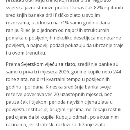
rezultati otkrivaju trend koji raste brže nego što
svjetska javnost može pratiti. Danas čak 82% ispitanih
središnjih banaka drži fizičko zlato u svojim
rezervama, u odnosu na 71% samo godinu dana
ranije. Riječ je o jednom od najbržih strukturnih
pomaka u posljednjih nekoliko desetljeća monetarne
povijesti, a najnoviji podaci pokazuju da ubrzanje traje
i u ovom trenutku.
Prema
Svjetskom vijeću za zlato
, središnje banke su
samo u prva tri mjeseca 2026. godine kupile neto 244
tone zlata, najbrži kvartalni tempo u posljednjih
godinu i pol dana. Kineska središnja banka svoje
rezerve povećava već 20 uzastopnih mjeseci, bez
pauza čak i tijekom perioda najviših cijena zlata u
povijesti. Institucije, drugim riječima, ne čekaju rast ili
pad cijene da bi kupile. Kupuju odmah, po aktualnim
razinama, jer strateški razlozi za držanje zlata