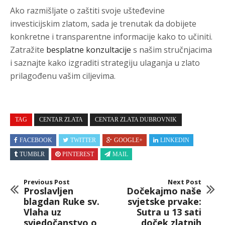
Ako razmišljate o zaštiti svoje ušteđevine
investicijskim zlatom, sada je trenutak da dobijete
konkretne i transparentne informacije kako to učiniti.
Zatražite
besplatne konzultacije
s našim stručnjacima
i saznajte kako izgraditi strategiju ulaganja u zlato
prilagođenu vašim ciljevima.
TAG
CENTAR ZLATA
CENTAR ZLATA DUBROVNIK
FACEBOOK
TWITTER
GOOGLE+
LINKEDIN
TUMBLR
PINTEREST
MAIL
Previous Post
Next Post
Proslavljen
Dočekajmo naše
blagdan Ruke sv.
svjetske prvake:
Vlaha uz
Sutra u 13 sati
svjedočanstvo o
doček zlatnih