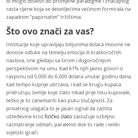
bi moglo dovesti do promjene paradigme i značajnog
rasta cijene koja se desetljećima većinom formirala na
zapadnim “papirnatim” tržištima.
Što ovo znači za vas?
Institucije koje upravljaju bilijunima dolara imovine ne
donose odluke na temelju emocija ili kratkoročnih
naslova, one gledaju sa širom i dugoročnijom
perspektivom na umu. Kad 61% njih javno govori o
rasponu od 5,000 do 6,000 dolara unutar godinu dana,
kad tempo kupnje ubrzava, i kad se krugu kupaca
pridružuju zemlje koje zlato nikad prije nisu kupovale,
teško je to zanemariti kao puku slučajnost. Za
privatnog ulagača to je jasan signal da zaštita
ušteđevine kroz
fizičko zlato
zaslužuje ozbiljno
razmatranje odmah, paralelno dok to rade i veliki
svjetski igrači.