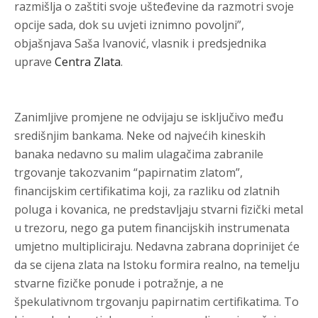
razmišlja o zaštiti svoje ušteđevine da razmotri svoje
opcije sada, dok su uvjeti iznimno povoljni”,
objašnjava Saša Ivanović, vlasnik i predsjednika
uprave
Centra Zlata
.
Zanimljive promjene ne odvijaju se isključivo među
središnjim bankama. Neke od najvećih kineskih
banaka nedavno su malim ulagačima zabranile
trgovanje takozvanim “papirnatim zlatom”,
financijskim certifikatima koji, za razliku od zlatnih
poluga i kovanica, ne predstavljaju stvarni fizički metal
u trezoru, nego ga putem financijskih instrumenata
umjetno multipliciraju. Nedavna zabrana doprinijet će
da se cijena zlata na Istoku formira realno, na temelju
stvarne fizičke ponude i potražnje, a ne
špekulativnom trgovanju papirnatim certifikatima. To