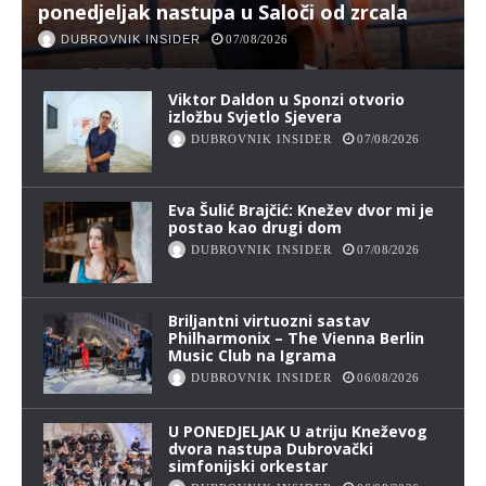
ponedjeljak nastupa u Saloči od zrcala
DUBROVNIK INSIDER
07/08/2026
Viktor Daldon u Sponzi otvorio
izložbu Svjetlo Sjevera
DUBROVNIK INSIDER
07/08/2026
Eva Šulić Brajčić: Knežev dvor mi je
postao kao drugi dom
DUBROVNIK INSIDER
07/08/2026
Briljantni virtuozni sastav
Philharmonix – The Vienna Berlin
Music Club na Igrama
DUBROVNIK INSIDER
06/08/2026
U PONEDJELJAK U atriju Kneževog
dvora nastupa Dubrovački
simfonijski orkestar