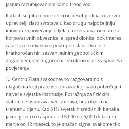
jasnim razumijevanjem kamo trend vodi.
Kada ih se pita o horizontu od deset godina, rezervni
upravitelji zlato svrstavaju kao drugu najpoželjniju
imovinu za povećanje udjela u rezervama, odmah iza
korporativnih obveznica, a ispred dionica, dok interes
za državne obveznice postupno slabi. Ovo nije
kratkoročan hir izazvan jednim geopolitičkim
događajem, već dugoročna, strukturna preraspodjela
povjerenja.
“U Centru Zlata svakodnevno razgovaramo s
ulagačima koji prate isti obrazac koji sada potvrđuju i
najveće svjetske institucije. Potražnja za fizičkim
zlatom ne usporava, već ubrzava, bez obzira na
trenutnu cijenu. Kad 61% svjetskih središnjih banaka
javno govori o rasponu od 5,000 do 6,000 dolara za
manje od 12 mjeseci, to je snažan signal svakome tko