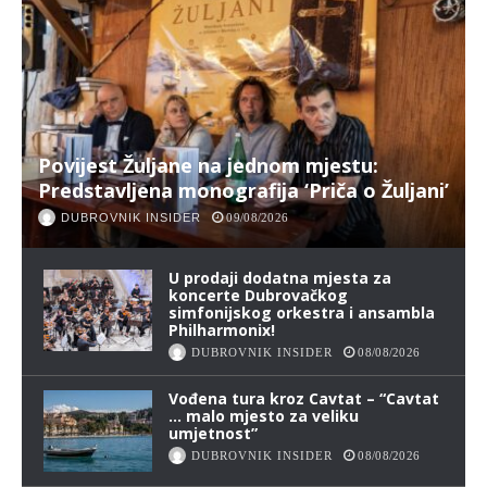
Povijest Žuljane na jednom mjestu:
Predstavljena monografija ‘Priča o Žuljani’
DUBROVNIK INSIDER
09/08/2026
U prodaji dodatna mjesta za
koncerte Dubrovačkog
simfonijskog orkestra i ansambla
Philharmonix!
DUBROVNIK INSIDER
08/08/2026
Vođena tura kroz Cavtat – “Cavtat
… malo mjesto za veliku
umjetnost”
DUBROVNIK INSIDER
08/08/2026