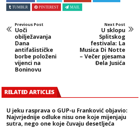
TUMBLR
PINTEREST
MAIL
Previous Post
Next Post
Uoči
U sklopu
obilježavanja
Splitskog
Dana
festivala: La
antifašističke
Musica Di Notte
borbe položeni
– Večer pjesama
vijenci na
Đela Jusića
Boninovu
RELATED ARTICLES
U jeku rasprava o GUP-u Franković objavio:
Najvrjednije odluke nisu one koje mijenjaju
sutra, nego one koje čuvaju desetljeća