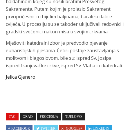
baldahinom kojeg su nosili bratimi Presvetog
Sakramenta. Putem kojim je prolazio Sakrament
prvopričesnici u bijelim haljinama, bacali su latice
cvijeća. U procesiju su se također uključivali redovnici i
gradski svećenici nakon misa u svojim crkvama.
Mješoviti katedralni zbor je predvodio pjevanje
euharistijskih pjesama. Četiri postaje zaustavljanja s
molitvom i blagoslovom, bile su: ispred Sv. Josipa,
ispred franjevačke crkve, ispred Sv. Vlaha i u katedrali.
Jelica Gjenero
TAG
GRAD
PROCESIJA
TIJELOVO
FACEBOOK
TWITTER
GOOGLE+
LINKEDIN