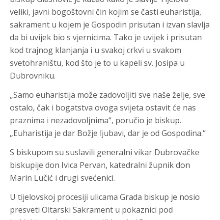
veliki, javni bogoštovni čin kojim se časti euharistija,
sakrament u kojem je Gospodin prisutan i izvan slavlja
da bi uvijek bio s vjernicima. Tako je uvijek i prisutan
kod trajnog klanjanja i u svakoj crkvi u svakom
svetohraništu, kod što je to u kapeli sv. Josipa u
Dubrovniku.
„Samo euharistija može zadovoljiti sve naše želje, sve
ostalo, čak i bogatstva ovoga svijeta ostavit će nas
praznima i nezadovoljnima“, poručio je biskup.
„Euharistija je dar Božje ljubavi, dar je od Gospodina.“
S biskupom su suslavili generalni vikar Dubrovačke
biskupije don Ivica Pervan, katedralni župnik don
Marin Lučić i drugi svećenici.
U tijelovskoj procesiji ulicama Grada biskup je nosio
presveti Oltarski Sakrament u pokaznici pod