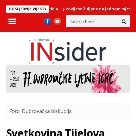
Povijest Žuljane na jednom mjestu: Predst
POSLJEDNJE VIJESTI
Foto: Dubrovačka biskupija
Svetkovina Tijelova