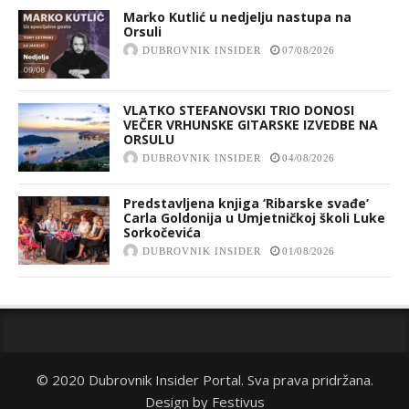
Marko Kutlić u nedjelju nastupa na
Orsuli
DUBROVNIK INSIDER
07/08/2026
VLATKO STEFANOVSKI TRIO DONOSI
VEČER VRHUNSKE GITARSKE IZVEDBE NA
ORSULU
DUBROVNIK INSIDER
04/08/2026
Predstavljena knjiga ‘Ribarske svađe’
Carla Goldonija u Umjetničkoj školi Luke
Sorkočevića
DUBROVNIK INSIDER
01/08/2026
© 2020 Dubrovnik Insider Portal. Sva prava pridržana.
Design by
Festivus