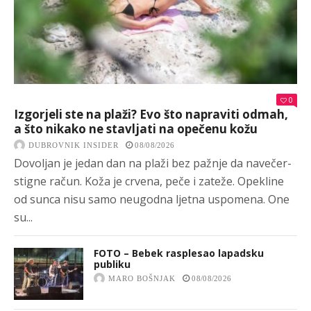
0
Izgorjeli ste na plaži? Evo što napraviti odmah,
a što nikako ne stavljati na opečenu kožu
DUBROVNIK INSIDER
08/08/2026
Dovoljan je jedan dan na plaži bez pažnje da navečer-
stigne račun. Koža je crvena, peče i zateže. Opekline
od sunca nisu samo neugodna ljetna uspomena. One
su...
FOTO – Bebek rasplesao lapadsku
publiku
MARO BOŠNJAK
08/08/2026