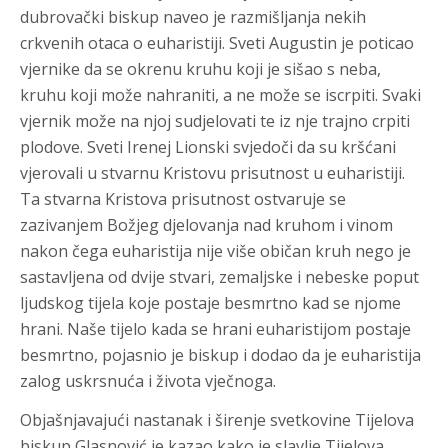
dubrovački biskup naveo je razmišljanja nekih
crkvenih otaca o euharistiji. Sveti Augustin je poticao
vjernike da se okrenu kruhu koji je sišao s neba,
kruhu koji može nahraniti, a ne može se iscrpiti. Svaki
vjernik može na njoj sudjelovati te iz nje trajno crpiti
plodove. Sveti Irenej Lionski svjedoči da su kršćani
vjerovali u stvarnu Kristovu prisutnost u euharistiji.
Ta stvarna Kristova prisutnost ostvaruje se
zazivanjem Božjeg djelovanja nad kruhom i vinom
nakon čega euharistija nije više običan kruh nego je
sastavljena od dvije stvari, zemaljske i nebeske poput
ljudskog tijela koje postaje besmrtno kad se njome
hrani. Naše tijelo kada se hrani euharistijom postaje
besmrtno, pojasnio je biskup i dodao da je euharistija
zalog uskrsnuća i života vječnoga.
Objašnjavajući nastanak i širenje svetkovine Tijelova
biskup Glasnović je kazao kako je slavlje Tijelova