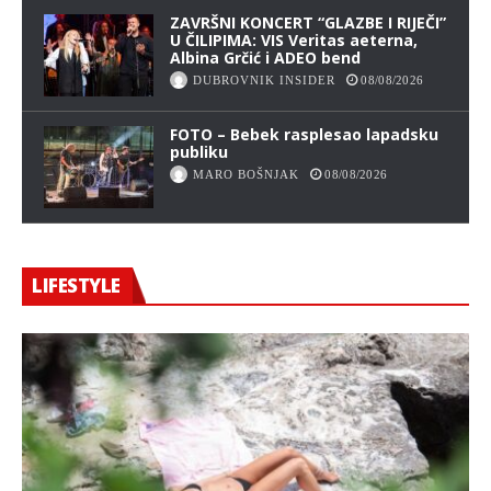
ZAVRŠNI KONCERT “GLAZBE I RIJEČI”
U ČILIPIMA: VIS Veritas aeterna,
Albina Grčić i ADEO bend
DUBROVNIK INSIDER
08/08/2026
FOTO – Bebek rasplesao lapadsku
publiku
MARO BOŠNJAK
08/08/2026
LIFESTYLE