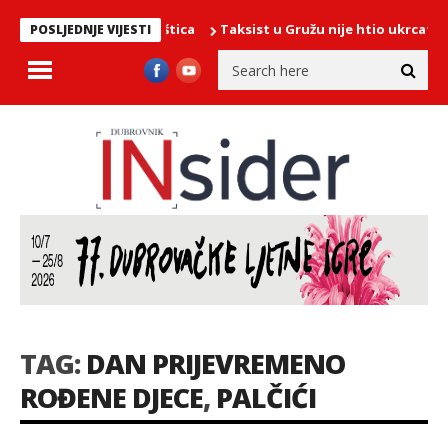
r na vrhu brda Malaštica
Taksist u Gružu nije htio ukrcati Dub
POSLJEDNJE VIJESTI
TAG:
DAN PRIJEVREMENO
ROĐENE DJECE
,
PALČIĆI