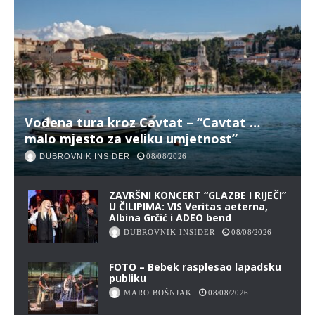
Vođena tura kroz Cavtat – “Cavtat …
malo mjesto za veliku umjetnost”
DUBROVNIK INSIDER
08/08/2026
ZAVRŠNI KONCERT “GLAZBE I RIJEČI”
U ČILIPIMA: VIS Veritas aeterna,
Albina Grčić i ADEO bend
DUBROVNIK INSIDER
08/08/2026
FOTO – Bebek rasplesao lapadsku
publiku
MARO BOŠNJAK
08/08/2026