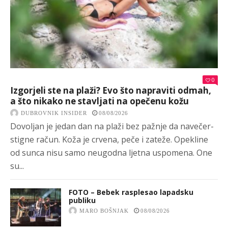
0
Izgorjeli ste na plaži? Evo što napraviti odmah,
a što nikako ne stavljati na opečenu kožu
DUBROVNIK INSIDER
08/08/2026
Dovoljan je jedan dan na plaži bez pažnje da navečer-
stigne račun. Koža je crvena, peče i zateže. Opekline
od sunca nisu samo neugodna ljetna uspomena. One
su...
FOTO – Bebek rasplesao lapadsku
publiku
MARO BOŠNJAK
08/08/2026