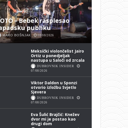
OTO – Bebek rasplesao
apadsku publiku
MARO BOŠNJAK
08/08/2026
Meksički violončelist Jairo
Ortiz u ponedjeljak
nastupa u Saloči od zrcala
DUBROVNIK INSIDER
07/08/2026
Viktor Daldon u Sponzi
otvorio izložbu Svjetlo
Sjevera
DUBROVNIK INSIDER
07/08/2026
Eva Šulić Brajčić: Knežev
dvor mi je postao kao
drugi dom