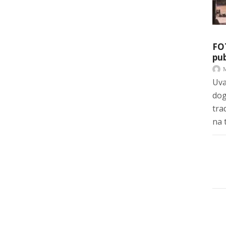
FO
pub
Uva
dog
tra
na 