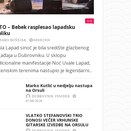
0
TO – Bebek rasplesao lapadsku
liku
MARO BOŠNJAK
08/08/2026
la Lapad sinoć je bila središte glazbenog
ađaja u Dubrovniku. U sklopu
dicionalne manifestacije Noć Uvale Lapad,
teniskim terenima nastupio je legendarni...
Marko Kutlić u nedjelju nastupa
na Orsuli
DUBROVNIK INSIDER
07/08/2026
VLATKO STEFANOVSKI TRIO
DONOSI VEČER VRHUNSKE
GITARSKE IZVEDBE NA ORSULU
DUBROVNIK INSIDER