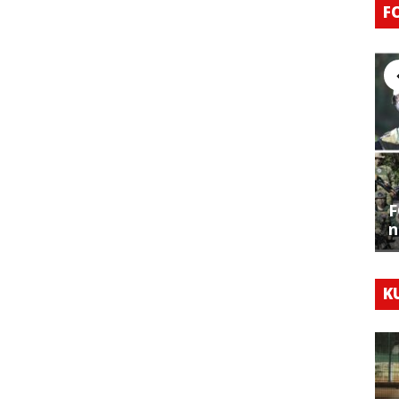
F
F
n
K