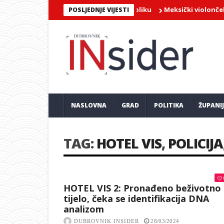
Meksički violončelist Jai
POSLJEDNJE VIJESTI
NASLOVNA
GRAD
POLITIKA
ŽUPANI
TAG:
HOTEL VIS
,
POLICIJA
HOTEL VIS 2: Pronađeno beživotno
tijelo, čeka se identifikacija DNA
analizom
DUBROVNIK INSIDER
28/03/2024