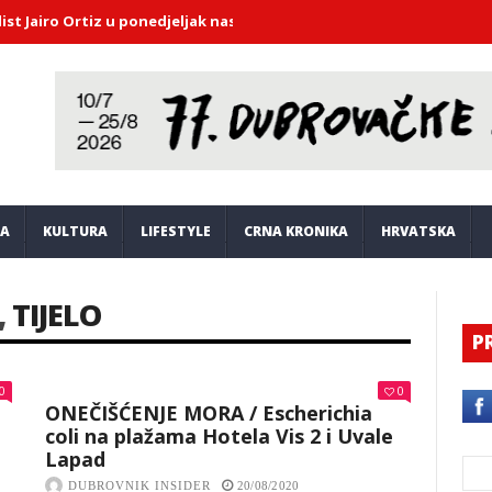
ro Ortiz u ponedjeljak nastupa u Saloči od zrcala
DHMZ upozorava
JA
KULTURA
LIFESTYLE
CRNA KRONIKA
HRVATSKA
,
TIJELO
P
0
0
ONEČIŠĆENJE MORA / Escherichia
coli na plažama Hotela Vis 2 i Uvale
Lapad
DUBROVNIK INSIDER
20/08/2020