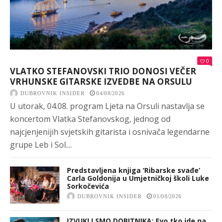
0
VLATKO STEFANOVSKI TRIO DONOSI VEČER
VRHUNSKE GITARSKE IZVEDBE NA ORSULU
DUBROVNIK INSIDER
04/08/2026
U utorak, 04.08. program Ljeta na Orsuli nastavlja se
koncertom Vlatka Stefanovskog, jednog od
najcjenjenijih svjetskih gitarista i osnivača legendarne
grupe Leb i Sol....
Predstavljena knjiga ‘Ribarske svađe’
Carla Goldonija u Umjetničkoj školi Luke
Sorkočevića
DUBROVNIK INSIDER
01/08/2026
IZVUKLI SMO DOBITNIKA: Evo tko ide na