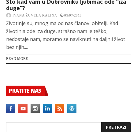
Što kad vam u Dubrovniku ljubimac ode “iza
duge”?
IVANA ŽUVELA KALINA
09/07/2018
Životinje su, mnogima od nas članovi obitelji. Kad
životinja ode iza duge, strašno nam je teško,
nedostaje nam, moramo se naviknuti na daljnji život
bez njih....
READ MORE
PRATITE NAS