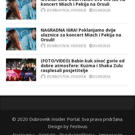
koncert Miach i Pekija na Orsuli
DUBROVNIK INSIDER
01/08/2026
NAGRADNA IGRA! Poklanjamo dvije
ulaznice za koncert Miach i Pekija na
Orsuli!
DUBROVNIK INSIDER
01/08/2026
(FOTO/VIDEO) Babin kuk sinoć gorio od
dobre atmosfere: Kuzma i Shaka Zulu
rasplesali posjetitelje
DUBROVNIK INSIDER
01/08/2026
© 2020 Dubrovnik Insider Portal. Sva prava pridržana.
Design by
Festivus
Naslovnica
Kontakt
Pravila korištenja
Impressum