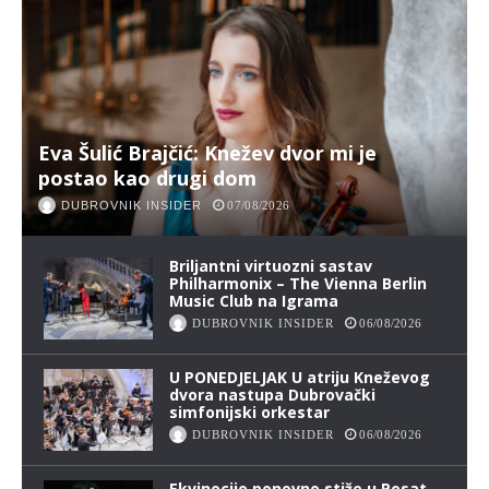
Eva Šulić Brajčić: Knežev dvor mi je
postao kao drugi dom
DUBROVNIK INSIDER
07/08/2026
Briljantni virtuozni sastav
Philharmonix – The Vienna Berlin
Music Club na Igrama
DUBROVNIK INSIDER
06/08/2026
U PONEDJELJAK U atriju Kneževog
dvora nastupa Dubrovački
simfonijski orkestar
DUBROVNIK INSIDER
06/08/2026
Ekvinocijo ponovno stiže u Posat