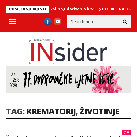
istupio akciji dobrovoljnog darivanja krvi
POTRES NA DUBROVAČ
POSLJEDNJE VIJESTI
TAG:
KREMATORIJ
,
ŽIVOTINJE
0