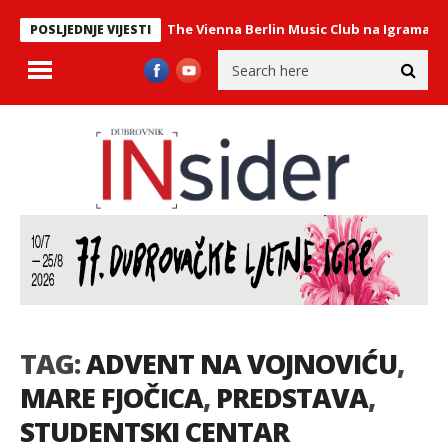
astav Philharmonix – The Vienna Berlin Music Club na Igrama
U PO
POSLJEDNJE VIJESTI
TAG:
ADVENT NA VOJNOVIĆU
,
MARE FJOČICA
,
PREDSTAVA
,
STUDENTSKI CENTAR