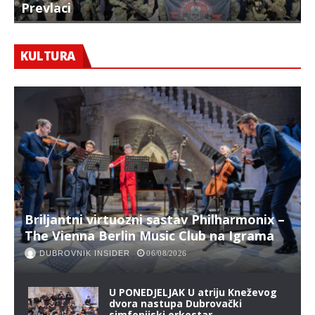
Prevlaci
F
KULTURA
Briljantni virtuozni sastav Philharmonix –
The Vienna Berlin Music Club na Igrama
DUBROVNIK INSIDER
06/08/2026
U PONEDJELJAK U atriju Kneževog
dvora nastupa Dubrovački
simfonijski orkestar