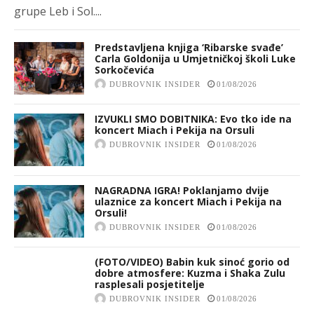
grupe Leb i Sol....
Predstavljena knjiga ‘Ribarske svađe’
Carla Goldonija u Umjetničkoj školi Luke
Sorkočevića
DUBROVNIK INSIDER
01/08/2026
IZVUKLI SMO DOBITNIKA: Evo tko ide na
koncert Miach i Pekija na Orsuli
DUBROVNIK INSIDER
01/08/2026
NAGRADNA IGRA! Poklanjamo dvije
ulaznice za koncert Miach i Pekija na
Orsuli!
DUBROVNIK INSIDER
01/08/2026
(FOTO/VIDEO) Babin kuk sinoć gorio od
dobre atmosfere: Kuzma i Shaka Zulu
rasplesali posjetitelje
DUBROVNIK INSIDER
01/08/2026