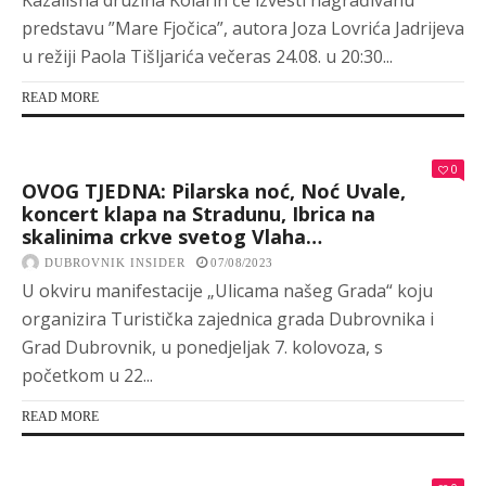
Kazališna družina Kolarin će izvesti nagrađivanu
predstavu ”Mare Fjočica”, autora Joza Lovrića Jadrijeva
u režiji Paola Tišljarića večeras 24.08. u 20:30...
READ MORE
0
OVOG TJEDNA: Pilarska noć, Noć Uvale,
koncert klapa na Stradunu, Ibrica na
skalinima crkve svetog Vlaha…
DUBROVNIK INSIDER
07/08/2023
U okviru manifestacije „Ulicama našeg Grada“ koju
organizira Turistička zajednica grada Dubrovnika i
Grad Dubrovnik, u ponedjeljak 7. kolovoza, s
početkom u 22...
READ MORE