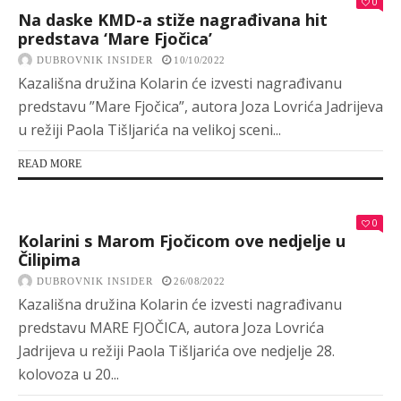
0
Na daske KMD-a stiže nagrađivana hit
predstava ‘Mare Fjočica’
DUBROVNIK INSIDER
10/10/2022
Kazališna družina Kolarin će izvesti nagrađivanu
predstavu ”Mare Fjočica”, autora Joza Lovrića Jadrijeva
u režiji Paola Tišljarića na velikoj sceni...
READ MORE
0
Kolarini s Marom Fjočicom ove nedjelje u
Čilipima
DUBROVNIK INSIDER
26/08/2022
Kazališna družina Kolarin će izvesti nagrađivanu
predstavu MARE FJOČICA, autora Joza Lovrića
Jadrijeva u režiji Paola Tišljarića ove nedjelje 28.
kolovoza u 20...