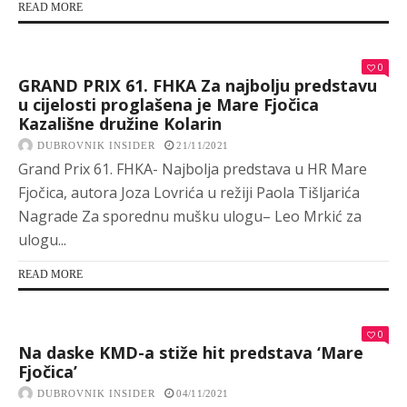
READ MORE
0
GRAND PRIX 61. FHKA Za najbolju predstavu
u cijelosti proglašena je Mare Fjočica
Kazališne družine Kolarin
DUBROVNIK INSIDER
21/11/2021
Grand Prix 61. FHKA- Najbolja predstava u HR Mare
Fjočica, autora Joza Lovrića u režiji Paola Tišljarića
Nagrade Za sporednu mušku ulogu– Leo Mrkić za
ulogu...
READ MORE
0
Na daske KMD-a stiže hit predstava ‘Mare
Fjočica’
DUBROVNIK INSIDER
04/11/2021