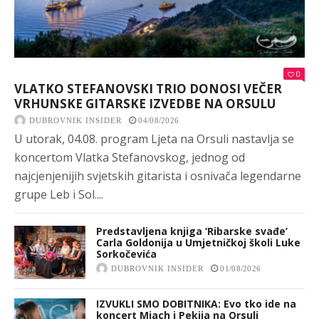
0
VLATKO STEFANOVSKI TRIO DONOSI VEČER
VRHUNSKE GITARSKE IZVEDBE NA ORSULU
DUBROVNIK INSIDER
04/08/2026
U utorak, 04.08. program Ljeta na Orsuli nastavlja se
koncertom Vlatka Stefanovskog, jednog od
najcjenjenijih svjetskih gitarista i osnivača legendarne
grupe Leb i Sol....
Predstavljena knjiga ‘Ribarske svađe’
Carla Goldonija u Umjetničkoj školi Luke
Sorkočevića
DUBROVNIK INSIDER
01/08/2026
IZVUKLI SMO DOBITNIKA: Evo tko ide na
koncert Miach i Pekija na Orsuli