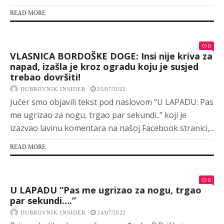
READ MORE
0
VLASNICA BORDOŠKE DOGE: Insi nije kriva za
napad, izašla je kroz ogradu koju je susjed
trebao dovršiti!
DUBROVNIK INSIDER
25/07/2022
Jučer smo objavili tekst pod naslovom “U LAPADU: Pas
me ugrizao za nogu, trgao par sekundi..” koji je
izazvao lavinu komentara na našoj Facebook stranici,...
READ MORE
0
U LAPADU “Pas me ugrizao za nogu, trgao
par sekundi….”
DUBROVNIK INSIDER
24/07/2022