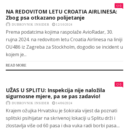
0
NA REDOVITOM LETU CROATIA AIRLINESA:
Zbog psa otkazano polijetanje
DUBROVNIK INSIDER
12/10/2024
Prema podatcima kojima raspolaže AvioRadar, 30.
rujna 2024. na redovitom letu Croatia Airlinesa na liniji
OU486 iz Zagreba za Stockholm, dogodio se incident u
kojem je...
READ MORE
0
UŽAS U SPLITU: Inspekcija nije naložila
sigurnosne mjere, pa se pas zadavio!
DUBROVNIK INSIDER
14/06/2024
Krajem ožujka Hrvatsku je šokirala vijest da poznati
splitski psihijatar na skrivenoj lokaciji u Splitu drži i
zlostavlja više od 60 pasa i dva vuka radi borbi pasa....