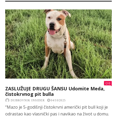
0
ZASLUŽUJE DRUGU ŠANSU Udomite Meda,
čistokrvnog pit bulla
DUBROVNIK INSIDER
04/10/2025
“Mazo je 5-godišnji čistokrvni američki pit bull koji je
odrastao kao vlasnički pas i navikao na život u domu.