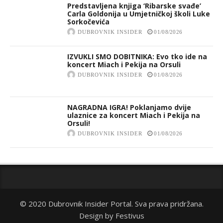
Predstavljena knjiga ‘Ribarske svađe’
Carla Goldonija u Umjetničkoj školi Luke
Sorkočevića
DUBROVNIK INSIDER
01/08/2026
IZVUKLI SMO DOBITNIKA: Evo tko ide na
koncert Miach i Pekija na Orsuli
DUBROVNIK INSIDER
01/08/2026
NAGRADNA IGRA! Poklanjamo dvije
ulaznice za koncert Miach i Pekija na
Orsuli!
DUBROVNIK INSIDER
01/08/2026
© 2020 Dubrovnik Insider Portal. Sva prava pridržana.
Design by
Festivus