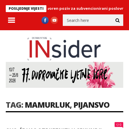
ike u Dubrovniku: Otvoren poziv za subvencionirani poslovni pros
POSLJEDNJE VIJESTI
TAG:
MAMURLUK
,
PIJANSVO
0