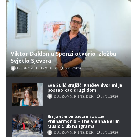
Viktor Daldon u Sponzi otvorio izložbu
Svjetlo Sjevera
DUBROVNIK INSIDER
07/08/2026
Eva Šulić Brajčić: Knežev dvor mi je
postao kao drugi dom
DUBROVNIK INSIDER
07/08/2026
Briljantni virtuozni sastav
Philharmonix – The Vienna Berlin
Music Club na Igrama
DUBROVNIK INSIDER
06/08/2026