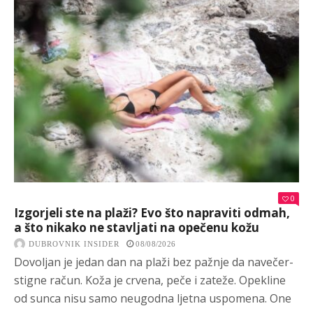
0
Izgorjeli ste na plaži? Evo što napraviti odmah,
a što nikako ne stavljati na opečenu kožu
DUBROVNIK INSIDER
08/08/2026
Dovoljan je jedan dan na plaži bez pažnje da navečer-
stigne račun. Koža je crvena, peče i zateže. Opekline
od sunca nisu samo neugodna ljetna uspomena. One