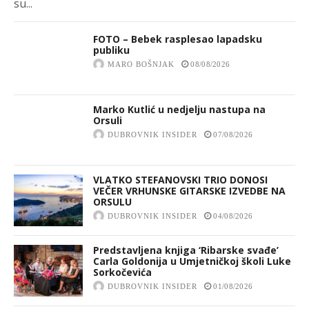
su...
FOTO – Bebek rasplesao lapadsku
publiku
MARO BOŠNJAK
08/08/2026
Marko Kutlić u nedjelju nastupa na
Orsuli
DUBROVNIK INSIDER
07/08/2026
VLATKO STEFANOVSKI TRIO DONOSI
VEČER VRHUNSKE GITARSKE IZVEDBE NA
ORSULU
DUBROVNIK INSIDER
04/08/2026
Predstavljena knjiga ‘Ribarske svađe’
Carla Goldonija u Umjetničkoj školi Luke
Sorkočevića
DUBROVNIK INSIDER
01/08/2026