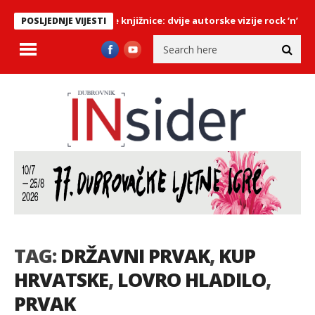
“ stiže u Dubrovačke knjižnice: dvije autorske vizije rock ‘n’ rolla 
POSLJEDNJE VIJESTI
TAG:
DRŽAVNI PRVAK
,
KUP
HRVATSKE
,
LOVRO HLADILO
,
PRVAK