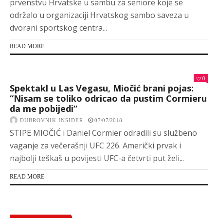
prvenstvu Hrvatske u sambu za seniore koje se
održalo u organizaciji Hrvatskog sambo saveza u
dvorani sportskog centra...
READ MORE
0
Spektakl u Las Vegasu, Miočić brani pojas:
“Nisam se toliko odricao da pustim Cormieru
da me pobijedi”
DUBROVNIK INSIDER
07/07/2018
STIPE MIOČIĆ i Daniel Cormier odradili su službeno
vaganje za večerašnji UFC 226. Američki prvak i
najbolji teškaš u povijesti UFC-a četvrti put želi...
READ MORE