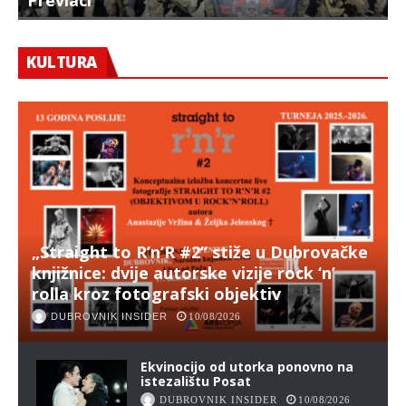
KULTURA
„Straight to R’n’R #2“ stiže u Dubrovačke
knjižnice: dvije autorske vizije rock ‘n’
rolla kroz fotografski objektiv
DUBROVNIK INSIDER
10/08/2026
Ekvinocijo od utorka ponovno na
istezalištu Posat
DUBROVNIK INSIDER
10/08/2026