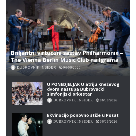
Briljantni virtuozni sastav Philharmonix –
The Vienna Berlin Music Club na Igrama
DUBROVNIK INSIDER
06/08/2026
U PONEDJELJAK U atriju Kneževog
dvora nastupa Dubrovački
simfonijski orkestar
DUBROVNIK INSIDER
06/08/2026
Ekvinocijo ponovno stiže u Posat
DUBROVNIK INSIDER
06/08/2026