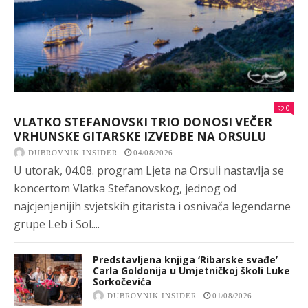
0
VLATKO STEFANOVSKI TRIO DONOSI VEČER
VRHUNSKE GITARSKE IZVEDBE NA ORSULU
DUBROVNIK INSIDER
04/08/2026
U utorak, 04.08. program Ljeta na Orsuli nastavlja se
koncertom Vlatka Stefanovskog, jednog od
najcjenjenijih svjetskih gitarista i osnivača legendarne
grupe Leb i Sol....
Predstavljena knjiga ‘Ribarske svađe’
Carla Goldonija u Umjetničkoj školi Luke
Sorkočevića
DUBROVNIK INSIDER
01/08/2026