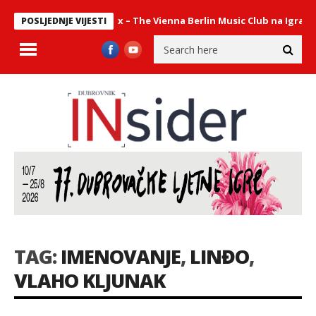
ni sastav Philharmonix – The Vienna Berlin Music Club na Igrama
POSLJEDNJE VIJESTI
TAG:
IMENOVANJE
,
LINĐO
,
VLAHO KLJUNAK