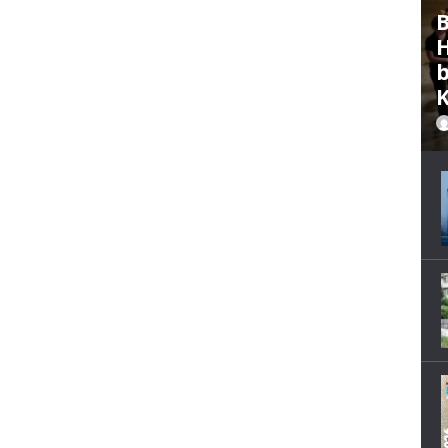
B
H
b