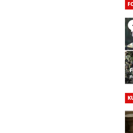
F
F
n
K