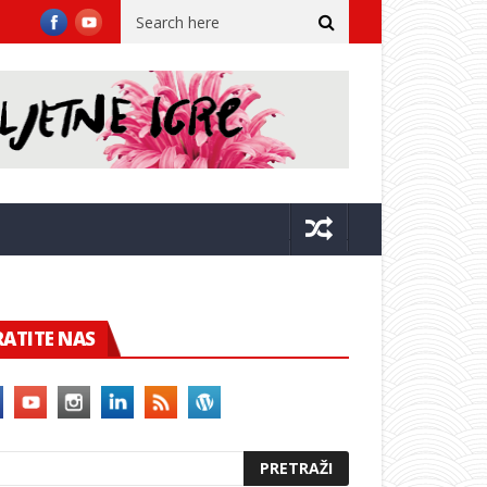
a dvora
Župan sa suradnicima u Kninu na 31. obljetnici VRO Oluj
RATITE NAS