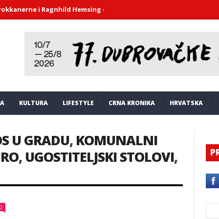
ne i Ragnhild Hemsing donijeli duh barokne glazbe u atrij Knežev
JA
KULTURA
LIFESTYLE
CRNA KRONIKA
HRVATSKA
S U GRADU
,
KOMUNALNI
P
URO
,
UGOSTITELJSKI STOLOVI
,
0