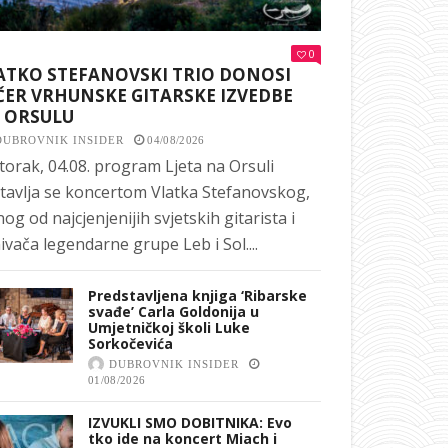
0
ATKO STEFANOVSKI TRIO DONOSI
ČER VRHUNSKE GITARSKE IZVEDBE
 ORSULU
DUBROVNIK INSIDER
04/08/2026
torak, 04.08. program Ljeta na Orsuli
tavlja se koncertom Vlatka Stefanovskog,
nog od najcjenjenijih svjetskih gitarista i
ivača legendarne grupe Leb i Sol....
Predstavljena knjiga ‘Ribarske
svađe’ Carla Goldonija u
Umjetničkoj školi Luke
Sorkočevića
DUBROVNIK INSIDER
01/08/2026
IZVUKLI SMO DOBITNIKA: Evo
tko ide na koncert Miach i