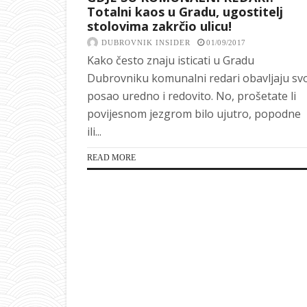
Totalni kaos u Gradu, ugostitelj
stolovima zakrčio ulicu!
DUBROVNIK INSIDER
01/09/2017
Kako često znaju isticati u Gradu
Dubrovniku komunalni redari obavljaju sv
posao uredno i redovito. No, prošetate li
povijesnom jezgrom bilo ujutro, popodne
ili...
READ MORE