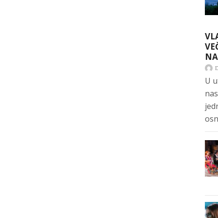
VL
VE
NA
U u
nas
jed
osn