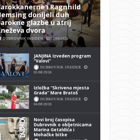
arokkanerne i Ragnhild
emsing donijeli duh
arokne glazbe u atrij
Kneževa dvora
DUBROVNIK INSIDER
05/08/2026
JANJINA Izveden program
“Valovi”
DUBROVNIK INSIDER
05/08/2026
Izložba “Skrivena mjesta
Grada” Mare Bratoš
DUBROVNIK INSIDER
04/08/2026
Novi broj časopisa
Dubrovnik o obljetnicama
Marina Getaldića i
Mohačke bitke