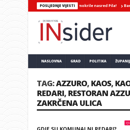
EROJATNA SNIMKA/Dvije djevojke mokrile nasred Pila!
Barokkaner
POSLJEDNJE VIJESTI
NASLOVNA
GRAD
POLITIKA
ŽUPANI
TAG:
AZZURO
,
KAOS
,
KAO
REDARI
,
RESTORAN AZZ
ZAKRČENA ULICA
GDJE SU KOMUNALNI REDARI?