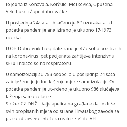
te jedna iz Konavala, Korčule, Metkovića, Opuzena,
Vele Luke i Župe dubrovačke.
U posljednja 24 sata obrađeno je 87 uzoraka, a od
početka pandemije analizirano je ukupno 174 973
uzorka.
U OB Dubrovnik hospitalizirano je 47 osoba pozitivnih
na koronavirus, pet pacijenata zahtijeva intenzivnu
skrb i nalaze se na respiratoru.
U samoizolaciji su 753 osobe, a u posljednja 24 sata
zabilježeno je jedno kršenje mjere samoizolacije. Od
početka pandemije utvrđeno je ukupno 986 slučajeva
kršenja samoizolacije.
Stožer CZ DNŽ i dalje apelira na građane da se drže
svih propisanih mjera od strane Hrvatskog zavoda za
javno zdravstvo i Stožera civilne zaštite RH.