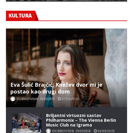
KULTURA
Eva Šulić Brajčić: Knežev dvor mi je
postao kao drugi dom
DUBROVNIK INSIDER
07/08/2026
Briljantni virtuozni sastav
Philharmonix – The Vienna Berlin
Music Club na Igrama
DUBROVNIK INSIDER
06/08/2026