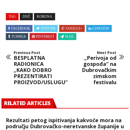
TAG
DNŽ
KORONA
FACEBOOK
TWITTER
GOOGLE+
LINKEDIN
TUMBLR
PINTEREST
MAIL
Previous Post
Next Post
BESPLATNA
„Perivoja od
RADIONICA
gospođa“ na
„KAKO DOBRO
Dubrovačkim
PREZENTIRATI
zimskom
PROIZVOD/USLUGU“
festivalu
RELATED ARTICLES
Rezultati petog ispitivanja kakvoće mora na
području Dubrovačko-neretvanske županije u