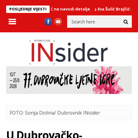
M PODRUČJU/EMSC ne navodi detalje
Eva Šulić Brajčić: Knežev 
POSLJEDNJE VIJESTI
FOTO: Sonja Dolina/ Dubrovnik INsider
U Dubrovačko-