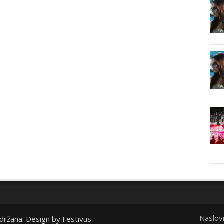
Naslov
idržana. Design by
Festivus