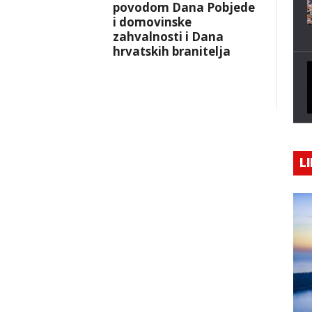
povodom Dana Pobjede
i domovinske
zahvalnosti i Dana
hrvatskih branitelja
LI