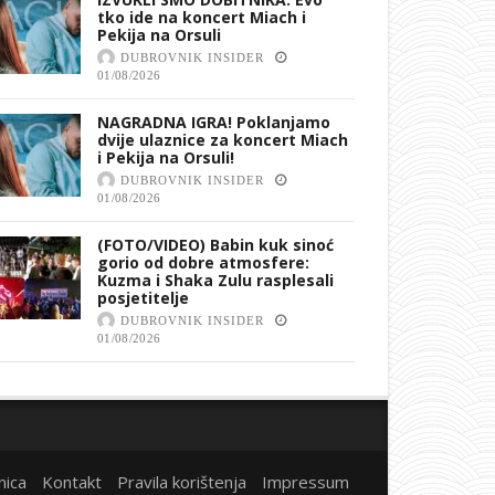
tko ide na koncert Miach i
Pekija na Orsuli
DUBROVNIK INSIDER
01/08/2026
NAGRADNA IGRA! Poklanjamo
dvije ulaznice za koncert Miach
i Pekija na Orsuli!
DUBROVNIK INSIDER
01/08/2026
(FOTO/VIDEO) Babin kuk sinoć
gorio od dobre atmosfere:
Kuzma i Shaka Zulu rasplesali
posjetitelje
DUBROVNIK INSIDER
01/08/2026
nica
Kontakt
Pravila korištenja
Impressum