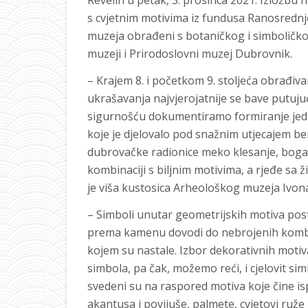
Revelin u petak, 3. prosinca 2021. Izložbu
s cvjetnim motivima iz fundusa Ranosred
muzeja obrađeni s botaničkog i simboličkog
muzeji i Prirodoslovni muzej Dubrovnik.
– Krajem 8. i početkom 9. stoljeća obrađ
ukrašavanja najvjerojatnije se bave putujuć
sigurnošću dokumentiramo formiranje jedn
koje je djelovalo pod snažnim utjecajem ben
dubrovačke radionice meko klesanje, bogat
kombinaciji s biljnim motivima, a rjeđe sa ž
je viša kustosica Arheološkog muzeja Ivon
– Simboli unutar geometrijskih motiva pos
prema kamenu dovodi do nebrojenih kombi
kojem su nastale. Izbor dekorativnih motiv
simbola, pa čak, možemo reći, i cjelovit simb
svedeni su na raspored motiva koje čine ispr
akantusa i povijuše, palmete, cvjetovi ruže i