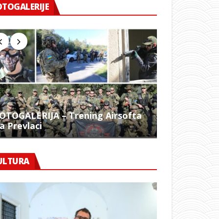
OTOGALERIJE
OTOGALERIJA – Trening Airsofta
a Prevlaci
FOTO – 1054.
ULTURA