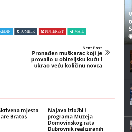
V
o
S
KEDIN
TUMBLR
PINTEREST
MAIL
Next Post
Pronađen muškarac koji je
provalio u obiteljsku kuću i
ukrao veću količinu novca
Skrivena mjesta
Najava izložbi i
are Bratoš
programa Muzeja
Domovinskog rata
Dubrovnik realiziranih