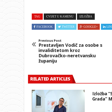
TAG
CVIJET U KAMENU
IZLOŽBA
FACEBOOK
TWITTER
GOOGLE+
LIN
Previous Post
Prestavljen Vodič za osobe s
invaliditetom kroz
Dubrovačko-neretvansku
županiju
RELATED ARTICLES
Izložba “
Grada” M