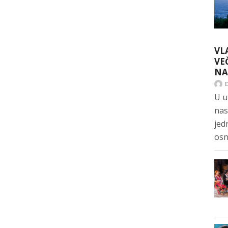
VL
VE
NA
U u
nas
jed
osn