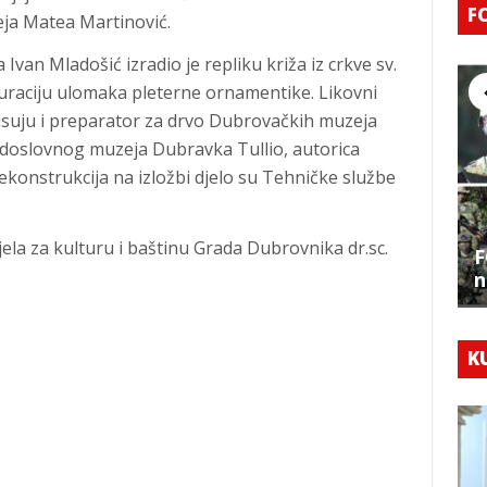
F
eja Matea Martinović.
an Mladošić izradio je repliku križa iz crkve sv.
auraciju ulomaka pleterne ornamentike. Likovni
pisuju i preparator za drvo Dubrovačkih muzeja
odoslovnog muzeja Dubravka Tullio, autorica
 rekonstrukcija na izložbi djelo su Tehničke službe
ela za kulturu i baštinu Grada Dubrovnika dr.sc.
F
n
K