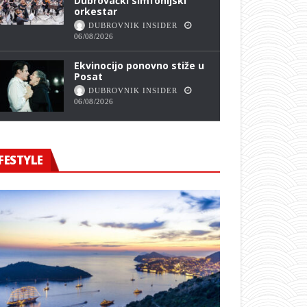
Dubrovački simfonijski
orkestar
DUBROVNIK INSIDER
06/08/2026
Ekvinocijo ponovno stiže u
Posat
DUBROVNIK INSIDER
06/08/2026
FESTYLE