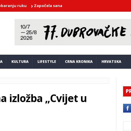
u ruku
Započela sanacija i obnova sportskog terena Zlatni pot
JA
KULTURA
LIFESTYLE
CRNA KRONIKA
HRVATSKA
P
 izložba „Cvijet u