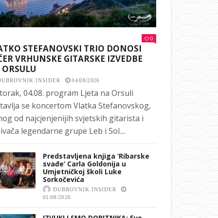
0
ATKO STEFANOVSKI TRIO DONOSI
ČER VRHUNSKE GITARSKE IZVEDBE
 ORSULU
DUBROVNIK INSIDER
04/08/2026
torak, 04.08. program Ljeta na Orsuli
tavlja se koncertom Vlatka Stefanovskog,
nog od najcjenjenijih svjetskih gitarista i
ivača legendarne grupe Leb i Sol....
Predstavljena knjiga ‘Ribarske
svađe’ Carla Goldonija u
Umjetničkoj školi Luke
Sorkočevića
DUBROVNIK INSIDER
01/08/2026
IZVUKLI SMO DOBITNIKA: Evo