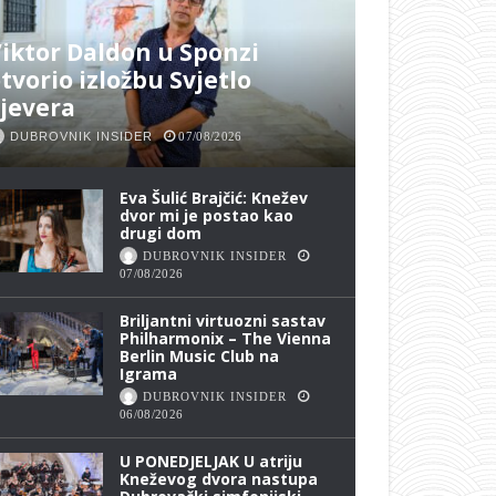
iktor Daldon u Sponzi
tvorio izložbu Svjetlo
jevera
DUBROVNIK INSIDER
07/08/2026
Eva Šulić Brajčić: Knežev
dvor mi je postao kao
drugi dom
DUBROVNIK INSIDER
07/08/2026
Briljantni virtuozni sastav
Philharmonix – The Vienna
Berlin Music Club na
Igrama
DUBROVNIK INSIDER
06/08/2026
U PONEDJELJAK U atriju
Kneževog dvora nastupa