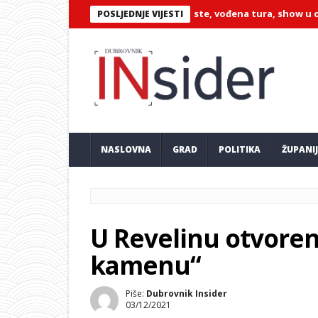
na događanja u Orebiću: pučke feste, vođena tura, show u obaranj
POSLJEDNJE VIJESTI
NASLOVNA
GRAD
POLITIKA
ŽUPANI
U Revelinu otvorena
kamenu“
Piše:
Dubrovnik Insider
03/12/2021