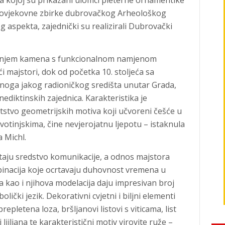
 na kojoj su prikazani ulomci pleterne ornamentike
njovjekovne zbirke dubrovačkog Arheološkog
 aspekta, zajednički su realizirali Dubrovački
ivanjem kamena s funkcionalnom namjenom
i majstori, dok od početka 10. stoljeća sa
oga jakog radioničkog središta unutar Grada,
ediktinskih zajednica. Karakteristika je
stvo geometrijskih motiva koji učvoreni češće u
ivotinjskima, čine nevjerojatnu ljepotu – istaknula
a Michl.
taju sredstvo komunikacije, a odnos majstora
nacija koje ocrtavaju duhovnost vremena u
a kao i njihova modelacija daju impresivan broj
olički jezik. Dekorativni cvjetni i biljni elementi
epletena loza, bršljanovi listovi s viticama, list
 ljiljana te karakteristični motiv virovite ruže –