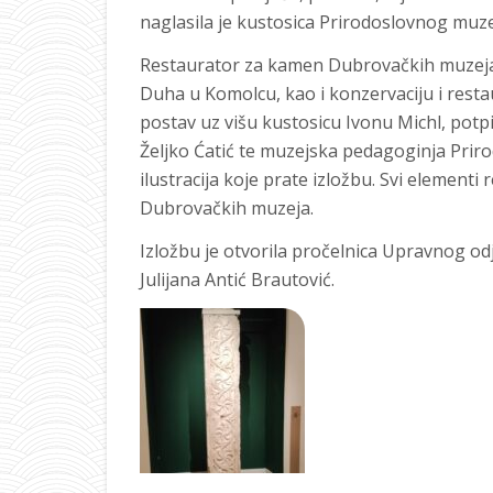
naglasila je kustosica Prirodoslovnog muz
Restaurator za kamen Dubrovačkih muzeja Iv
Duha u Komolcu, kao i konzervaciju i rest
postav uz višu kustosicu Ivonu Michl, pot
Željko Ćatić te muzejska pedagoginja Prir
ilustracija koje prate izložbu. Svi elementi
Dubrovačkih muzeja.
Izložbu je otvorila pročelnica Upravnog odj
Julijana Antić Brautović.