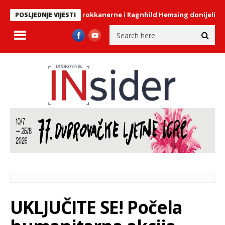
Barokkanerne i Ragnhild Hemsing donijeli duh baro
POSLJEDNJE VIJESTI
UKLJUČITE SE! Počela