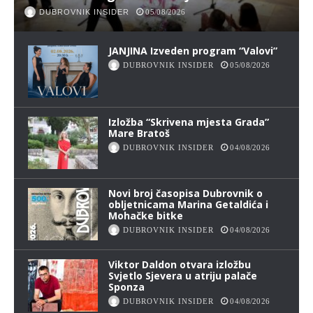
DUBROVNIK INSIDER
05/08/2026
JANJINA Izveden program “Valovi”
DUBROVNIK INSIDER
05/08/2026
Izložba “Skrivena mjesta Grada”
Mare Bratoš
DUBROVNIK INSIDER
04/08/2026
Novi broj časopisa Dubrovnik o
obljetnicama Marina Getaldića i
Mohačke bitke
DUBROVNIK INSIDER
04/08/2026
Viktor Daldon otvara izložbu
Svjetlo Sjevera u atriju palače
Sponza
DUBROVNIK INSIDER
04/08/2026