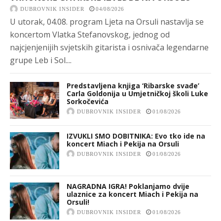
DUBROVNIK INSIDER
04/08/2026
U utorak, 04.08. program Ljeta na Orsuli nastavlja se
koncertom Vlatka Stefanovskog, jednog od
najcjenjenijih svjetskih gitarista i osnivača legendarne
grupe Leb i Sol....
Predstavljena knjiga ‘Ribarske svađe’
Carla Goldonija u Umjetničkoj školi Luke
Sorkočevića
DUBROVNIK INSIDER
01/08/2026
IZVUKLI SMO DOBITNIKA: Evo tko ide na
koncert Miach i Pekija na Orsuli
DUBROVNIK INSIDER
01/08/2026
NAGRADNA IGRA! Poklanjamo dvije
ulaznice za koncert Miach i Pekija na
Orsuli!
DUBROVNIK INSIDER
01/08/2026