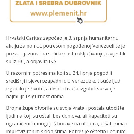
Hrvatski Caritas započeo je 3. srpnja humanitarnu
akciju za pomoć potresom pogođenoj Venezueli te je
pozvao javnost na solidarnost i uključivanje, izvijestili
su iz HC, a objavila IKA.
U razornim potresima koji su 24. lipnja pogodili
središnji i sjeverozapadni dio Venezuele, tisuće ljudi
izgubilo je živote, a deseci tisuća izgubili su svoje
najmilije i sigurnost doma.
Brojne župe otvorile su svoja vrata i postala utočište
ljudima koji su ostali bez domova, ali kapaciteti su
ograničeni i mnogi još borave na ulicama, u šatorima i
improviziranim skloništima. Potres je oštetio i bolnice,