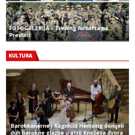
FOTOGALERIJA – Trening Airsofta na
Prevlaci
F
KULTURA
Barokkanerne i Ragnhild Hemsing donijeli
duh barokne glazbe u atrij Kneževa dvora