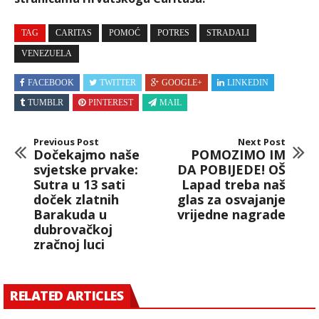
TAG
CARITAS
POMOĆ
POTRES
STRADALI
VENEZUELA
FACEBOOK
TWITTER
GOOGLE+
LINKEDIN
TUMBLR
PINTEREST
MAIL
Previous Post
Next Post
Dočekajmo naše
POMOZIMO IM
svjetske prvake:
DA POBIJEDE! OŠ
Sutra u 13 sati
Lapad treba naš
doček zlatnih
glas za osvajanje
Barakuda u
vrijedne nagrade
dubrovačkoj
zračnoj luci
RELATED ARTICLES