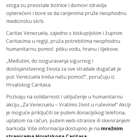
stoga su preostale bolnice i domovi zdravlja
opterećeni i bore se da ranjenima pruže neophodnu
medicinsku skrb.
Caritas Venezuela, zajedno s biskupijskim i župnim
Caritasima u regiji, pruža potrebitima neophodnu
humanitarnu pomoć: pitku vodu, hranu i lijekove.
„Međutim, do osiguravanja sigurnog i
dostojanstvenog života za sve stradale dugačak je
put. Venezuela treba našu pomoć!“, poručuju iz
Hrvatskog Caritasa.
Pozivaju na solidarnost i uključenje u humanitarnu
akciju „Za Venezuelu – Vratimo život u ruševine!“ Akciji
je moguće priključiti se putem donacijskog telefona,
uplatom na račun, putem web-stranice ili skeniranjem
barkoda. Više informacija dostupno je na
mrežnim
stranicama Hrvatskoga Caritasa.