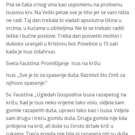
Pila se čaša crnog vina kao uspomenu na prolivenu
Isusovu krv. Na Veliki petak sve je tiho jer se vani ništa
ne radi. Taj dan trebala bi vladati apsolutna tišina u
srcima, u kućama u obiteljima. Ne bi se trebalo raditi
teške i bučne poslove. Treba dan posvetiti molitivi i
duboko uranjati u Kristovu bol. Posebice u 15 sati
kada je Isus izdahnuo.
Sveta Faustina: Promišljanje ­ Isus na križu
Isus: „Sve je to za spasenje duša. Razmisli što činiš za
njihovo spasenje.“
Sv. Faustina: „Ugledah Gospodina Isusa razapetog na
križu. Kad je Isus neko vrijeme tako visio, vidjela sam
gomile razapetih duša, upravo tako kao i Isusa. Vidjela
sam drugu i treću gomilu duša. Druga gomila nije bila
pribijena na križ, ali duše su čvrsto držale križ u
rukama. Treća gomila nije bila ni razapeta niti su duše