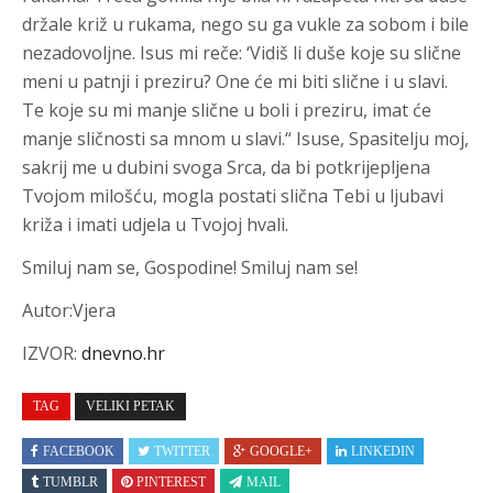
držale križ u rukama, nego su ga vukle za sobom i bile
nezadovoljne. Isus mi reče: ‘Vidiš li duše koje su slične
meni u patnji i preziru? One će mi biti slične i u slavi.
Te koje su mi manje slične u boli i preziru, imat će
manje sličnosti sa mnom u slavi.“ Isuse, Spasitelju moj,
sakrij me u dubini svoga Srca, da bi potkrijepljena
Tvojom milošću, mogla postati slična Tebi u ljubavi
križa i imati udjela u Tvojoj hvali.
Smiluj nam se, Gospodine! Smiluj nam se!
Autor:Vjera
IZVOR:
dnevno.hr
TAG
VELIKI PETAK
FACEBOOK
TWITTER
GOOGLE+
LINKEDIN
TUMBLR
PINTEREST
MAIL