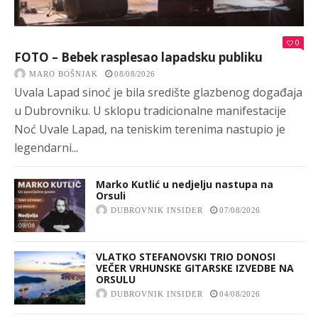
0
FOTO – Bebek rasplesao lapadsku publiku
MARO BOŠNJAK
08/08/2026
Uvala Lapad sinoć je bila središte glazbenog događaja
u Dubrovniku. U sklopu tradicionalne manifestacije
Noć Uvale Lapad, na teniskim terenima nastupio je
legendarni...
Marko Kutlić u nedjelju nastupa na
Orsuli
DUBROVNIK INSIDER
07/08/2026
VLATKO STEFANOVSKI TRIO DONOSI
VEČER VRHUNSKE GITARSKE IZVEDBE NA
ORSULU
DUBROVNIK INSIDER
04/08/2026