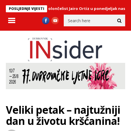
Meksički violončelist Jairo Ortiz u ponedjeljak nastupa u Sa
POSLJEDNJE VIJESTI
Veliki petak – najtužniji
dan u životu kršćanina!