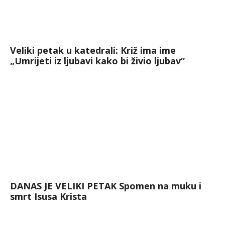
Veliki petak u katedrali: Križ ima ime
„Umrijeti iz ljubavi kako bi živio ljubav“
DANAS JE VELIKI PETAK Spomen na muku i
smrt Isusa Krista