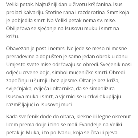
Veliki petak. Najtužniji dan u životu kršćanina. Isus
prolazi kalvariju. Stotine rana i razderotina. Smrt koja
je pobjedila smrt. Na Veliki petak nema sv. mise.
Obilježava se sjećanje na Isusovu muku i smrt na
križu.
Obavezan je post i nemrs. Ne jede se meso ni mesne
prerađevine a dopušten je samo jedan obrok u danu.
Umjesto svete mise održavaju se obredi. Svećenik nosi
odjeću crvene boje, simbol mučeničke smrti. Obredi
započinju u šutnji i bez pjesme. Oltar je bez križa,
svijećnjaka, cvijeća i oltarnika, da se simbolizira
Isusova muka i smrt, a vjernici se u crkvi okupljaju
razmišljajući o Isusovoj muci.
Kada svećenik dođe do oltara, klekne ili legne okrenut
licem prema dolje i tiho se moli. Evanđelje na Veliki
petak je Muka, i to po Ivanu, koja se čita ili pjeva.