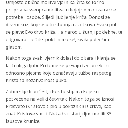
Umjesto obične molitve vjernika, čita se točno
propisana sveopća molitva, u kojoj se moli za razne
potrebe i osobe. Slijedi ljubljenje križa. Donosi se
drveni križ, koji se u tri stupnja razotkriva. Svaki put
se pjeva: Evo drvo križa…, a narod u šutnji poklekne, te
odgovara: Dođite, poklonimo se!, svaki put višim
glasom.
Nakon toga svaki vjernik dolazi do oltara i klanja se
križu ili ga ljubi. Pri tome se pjevaju tzv. prijekori,
odnosno pjesme koje označavaju tužbe raspetog
Krista za nezahvalnost puka.
Zatim slijedi pričest, i to s hostijama koje su
posvećene na Veliki četvrtak. Nakon toga se iznosi
Presveto (Kristovo tijelo u pokaznici) iz crkve, kao
znak Kristove smrti. Nekad su stariji ljudi molili 33
Isusove krunice.