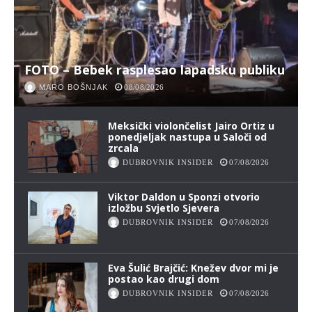
FOTO – Bebek rasplesao lapadsku publiku
MARO BOŠNJAK
08/08/2026
Meksički violončelist Jairo Ortiz u
ponedjeljak nastupa u Saloči od
zrcala
DUBROVNIK INSIDER
07/08/2026
Viktor Daldon u Sponzi otvorio
izložbu Svjetlo Sjevera
DUBROVNIK INSIDER
07/08/2026
Eva Šulić Brajčić: Knežev dvor mi je
postao kao drugi dom
DUBROVNIK INSIDER
07/08/2026