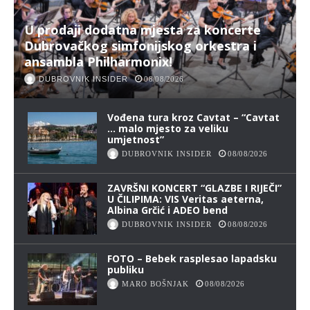
U prodaji dodatna mjesta za koncerte
Dubrovačkog simfonijskog orkestra i
ansambla Philharmonix!
DUBROVNIK INSIDER
08/08/2026
Vođena tura kroz Cavtat – “Cavtat
… malo mjesto za veliku
umjetnost”
DUBROVNIK INSIDER
08/08/2026
ZAVRŠNI KONCERT “GLAZBE I RIJEČI”
U ČILIPIMA: VIS Veritas aeterna,
Albina Grčić i ADEO bend
DUBROVNIK INSIDER
08/08/2026
FOTO – Bebek rasplesao lapadsku
publiku
MARO BOŠNJAK
08/08/2026