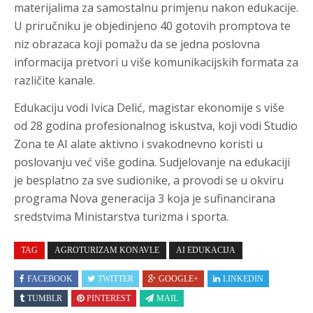
materijalima za samostalnu primjenu nakon edukacije.
U priručniku je objedinjeno 40 gotovih promptova te
niz obrazaca koji pomažu da se jedna poslovna
informacija pretvori u više komunikacijskih formata za
različite kanale.
Edukaciju vodi Ivica Delić, magistar ekonomije s više
od 28 godina profesionalnog iskustva, koji vodi Studio
Zona te AI alate aktivno i svakodnevno koristi u
poslovanju već više godina. Sudjelovanje na edukaciji
je besplatno za sve sudionike, a provodi se u okviru
programa Nova generacija 3 koja je sufinancirana
sredstvima Ministarstva turizma i sporta.
TAG
AGROTURIZAM KONAVLE
AI EDUKACIJA
FACEBOOK
TWITTER
GOOGLE+
LINKEDIN
TUMBLR
PINTEREST
MAIL