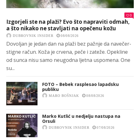
0
Izgorjeli ste na plaži? Evo što napraviti odmah,
a što nikako ne stavljati na opečenu kožu
DUBROVNIK INSIDER
08/08/2026
Dovoljan je jedan dan na plaži bez pažnje da navečer-
stigne račun. Koža je crvena, peče i zateže. Opekline
od sunca nisu samo neugodna ljetna uspomena. One
su...
FOTO – Bebek rasplesao lapadsku
publiku
MARO BOŠNJAK
08/08/2026
Marko Kutlić u nedjelju nastupa na
Orsuli
DUBROVNIK INSIDER
07/08/2026