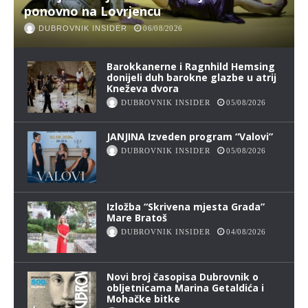
ponovno na Lovrjencu
DUBROVNIK INSIDER
06/08/2026
Barokkanerne i Ragnhild Hemsing
donijeli duh barokne glazbe u atrij
Kneževa dvora
DUBROVNIK INSIDER
05/08/2026
JANJINA Izveden program “Valovi”
DUBROVNIK INSIDER
05/08/2026
Izložba “Skrivena mjesta Grada”
Mare Bratoš
DUBROVNIK INSIDER
04/08/2026
Novi broj časopisa Dubrovnik o
obljetnicama Marina Getaldića i
Mohačke bitke