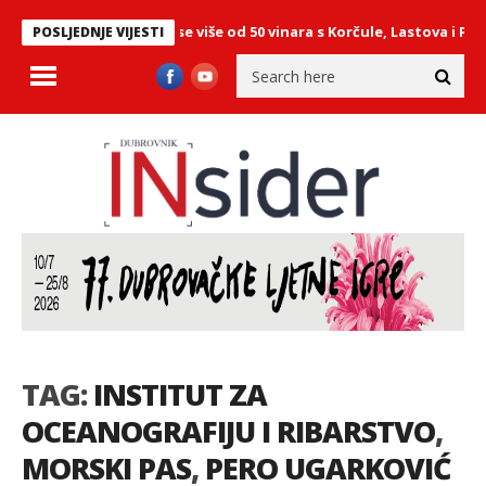
Blatu: Predstavilo se više od 50 vinara s Korčule, Lastova i Pelješca
POSLJEDNJE VIJESTI
TAG:
INSTITUT ZA
OCEANOGRAFIJU I RIBARSTVO
,
MORSKI PAS
,
PERO UGARKOVIĆ