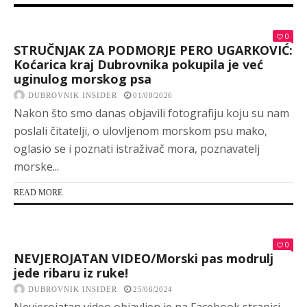
0
STRUČNJAK ZA PODMORJE PERO UGARKOVIĆ:
Koćarica kraj Dubrovnika pokupila je već
uginulog morskog psa
DUBROVNIK INSIDER
01/08/2026
Nakon što smo danas objavili fotografiju koju su nam
poslali čitatelji, o ulovljenom morskom psu mako,
oglasio se i poznati istraživač mora, poznavatelj
morske...
READ MORE
0
NEVJEROJATAN VIDEO/Morski pas modrulj
jede ribaru iz ruke!
DUBROVNIK INSIDER
25/06/2024