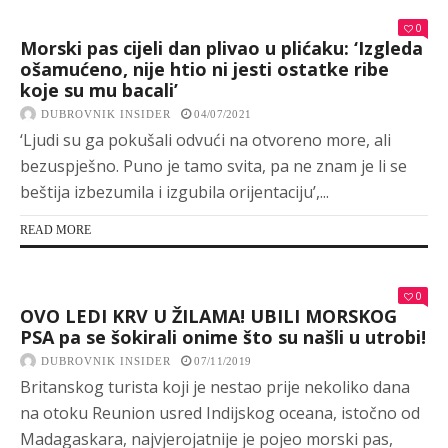
0
Morski pas cijeli dan plivao u plićaku: ‘Izgleda
ošamućeno, nije htio ni jesti ostatke ribe
koje su mu bacali’
DUBROVNIK INSIDER
04/07/2021
‘Ljudi su ga pokušali odvući na otvoreno more, ali
bezuspješno. Puno je tamo svita, pa ne znam je li se
beštija izbezumila i izgubila orijentaciju’,...
READ MORE
0
OVO LEDI KRV U ŽILAMA! UBILI MORSKOG
PSA pa se šokirali onime što su našli u utrobi!
DUBROVNIK INSIDER
07/11/2019
Britanskog turista koji je nestao prije nekoliko dana
na otoku Reunion usred Indijskog oceana, istočno od
Madagaskara, najvjerojatnije je pojeo morski pas,