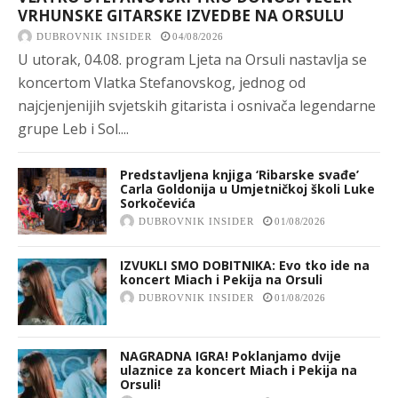
VRHUNSKE GITARSKE IZVEDBE NA ORSULU
DUBROVNIK INSIDER
04/08/2026
U utorak, 04.08. program Ljeta na Orsuli nastavlja se
koncertom Vlatka Stefanovskog, jednog od
najcjenjenijih svjetskih gitarista i osnivača legendarne
grupe Leb i Sol....
Predstavljena knjiga ‘Ribarske svađe’
Carla Goldonija u Umjetničkoj školi Luke
Sorkočevića
DUBROVNIK INSIDER
01/08/2026
IZVUKLI SMO DOBITNIKA: Evo tko ide na
koncert Miach i Pekija na Orsuli
DUBROVNIK INSIDER
01/08/2026
NAGRADNA IGRA! Poklanjamo dvije
ulaznice za koncert Miach i Pekija na
Orsuli!