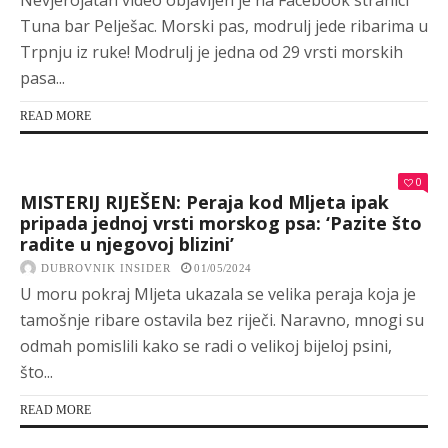
Nevjerojatan video objavljen je na Facebook stranici
Tuna bar Pelješac. Morski pas, modrulj jede ribarima u
Trpnju iz ruke! Modrulj je jedna od 29 vrsti morskih
pasa...
READ MORE
0
MISTERIJ RIJEŠEN: Peraja kod Mljeta ipak
pripada jednoj vrsti morskog psa: ‘Pazite što
radite u njegovoj blizini’
DUBROVNIK INSIDER
01/05/2024
U moru pokraj Mljeta ukazala se velika peraja koja je
tamošnje ribare ostavila bez riječi. Naravno, mnogi su
odmah pomislili kako se radi o velikoj bijeloj psini,
što...
READ MORE