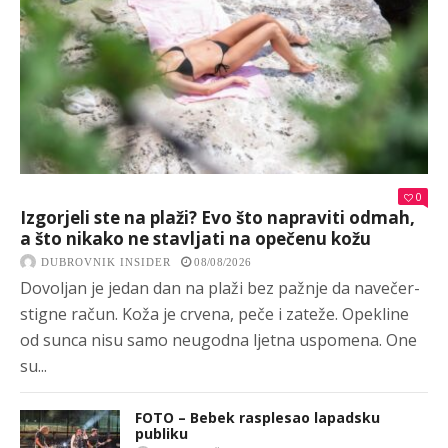
0
Izgorjeli ste na plaži? Evo što napraviti odmah,
a što nikako ne stavljati na opečenu kožu
DUBROVNIK INSIDER
08/08/2026
Dovoljan je jedan dan na plaži bez pažnje da navečer-
stigne račun. Koža je crvena, peče i zateže. Opekline
od sunca nisu samo neugodna ljetna uspomena. One
su...
FOTO – Bebek rasplesao lapadsku
publiku