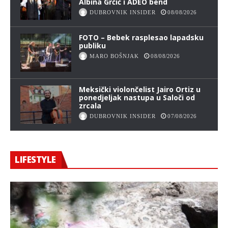
Albina Grčić i ADEO bend
DUBROVNIK INSIDER
08/08/2026
FOTO – Bebek rasplesao lapadsku
publiku
MARO BOŠNJAK
08/08/2026
Meksički violončelist Jairo Ortiz u
ponedjeljak nastupa u Saloči od
zrcala
DUBROVNIK INSIDER
07/08/2026
LIFESTYLE