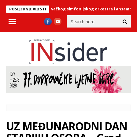
za koncerte Dubrovačkog simfonijskog orkestra i ansambla Philha
POSLJEDNJE VIJESTI
UZ MEĐUNARODNI DAN