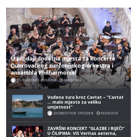
U prodaji dodatna mjesta za koncerte
Dubrovačkog simfonijskog orkestra i
ansambla Philharmonix!
DUBROVNIK INSIDER
08/08/2026
Vođena tura kroz Cavtat – “Cavtat
… malo mjesto za veliku
umjetnost”
DUBROVNIK INSIDER
08/08/2026
ZAVRŠNI KONCERT “GLAZBE I RIJEČI”
U ČILIPIMA: VIS Veritas aeterna,