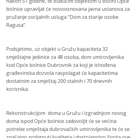
nakon 51 godine, te budućim objektom u blizini Opće
bolnice upravljat će novoosnovana javna ustanova za
pružanje socijalnih usluga “Dom za starije osobe
Ragusa“.
Podsjetimo, uz objekt u Gružu kapaciteta 32
smještajne jedinice za 48 osoba, dom umirovljenika
kod Opće bolnice Dubrovnik za koji je ishođena
građevinska dozvola raspolagat će kapacitetima
dostatnim za smještaj 200 stalnih i 70 dnevnih
korisnika.
Rekonstrukcijom doma u Gružu i izgradnjom novog
doma ispod Opće bolnice zadovoljit će se većina
potrebe smještaja dubrovačkih umirovljenika te će se
značajno podignuti kvaliteta i dostojanstvo života ove