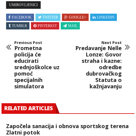
UMIROVLJENICI
FACEBOOK
TWITTER
GOOGLE+
LINKEDIN
TUMBLR
PINTEREST
MAIL
Previous Post
Next Post
Prometna
Predavanje Nelle
policija će
Lonze: Govor
educirati
straha i kazne:
srednjoškolce uz
odredbe
pomoć
dubrovačkog
specijalnih
Statuta o
simulatora
kažnjavanju
RELATED ARTICLES
Započela sanacija i obnova sportskog terena
Zlatni potok